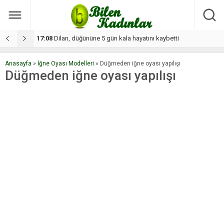
17:08
Dilan, düğününe 5 gün kala hayatını kaybetti
1
Anasayfa
»
İğne Oyası Modelleri
»
Düğmeden iğne oyası yapılışı
Düğmeden iğne oyası yapılışı