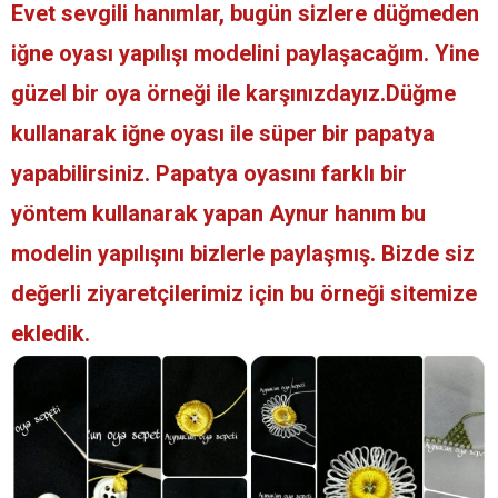
Evet sevgili hanımlar, bugün sizlere düğmeden
iğne oyası yapılışı modelini paylaşacağım. Yine
güzel bir oya örneği ile karşınızdayız.Düğme
kullanarak iğne oyası ile süper bir papatya
yapabilirsiniz. Papatya oyasını farklı bir
yöntem kullanarak yapan Aynur hanım bu
modelin yapılışını bizlerle paylaşmış. Bizde siz
değerli ziyaretçilerimiz için bu örneği sitemize
ekledik.