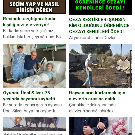
Resimde seçtiğiniz kadın
CEZA KESTİKLERİ ŞAHSIN
kişiliğinizi ele veriyor!
KİM OLDUĞUNU ÖĞRENİNCE
Bir kadın seçin ve kişiliğiniz
CEZAYI KENDİLERİ ÖDEDİ
hakkındaki her şeyi öğrenin. Bu
Afyonkarahisar’ın Dazkırı
kez karşınıza oldukça farklı bir
ilçesinde trafik uygulaması
kişilik testiyle çıkıyoruz. Resimde
yapan jandarma ekipleri
gördüğünüz kadın figürlerinden
durdurdukları bir otomobilin
dikkatinizi en...
sürücüsünden ehliyet ve ruhsat
sorup belgelerini istedi. Sürücü
Abdurrahman Ö.nün verdiği
evraklarda eksik olduğunu...
Hayvanların kurtarmak için
Oyuncu Ünal Silver 75
alevlerin arasına daldı
yaşında hayatını kaybetti
Çanakkale’deki yangında
Bir süredir tedavi gören oyuncu
alevlerin sardığı ahırdaki
Ünal Silver hayatını kaybetti.
hayvanlarını kurtarmak isteyen
Haberi, oyuncunun menajerlik
Zeki Demir (66) ölümden döndü.
ajansı duyurdu. Renda Güner,
Yüzünde ve ellerinde yanıklar
sosyal medya hesabında “Usta
oluşan Demir, kâbus dolu anları