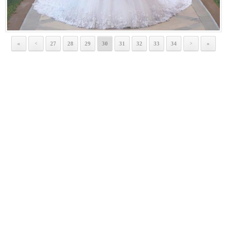
«
27
28
29
30
31
32
33
34
»
<
>