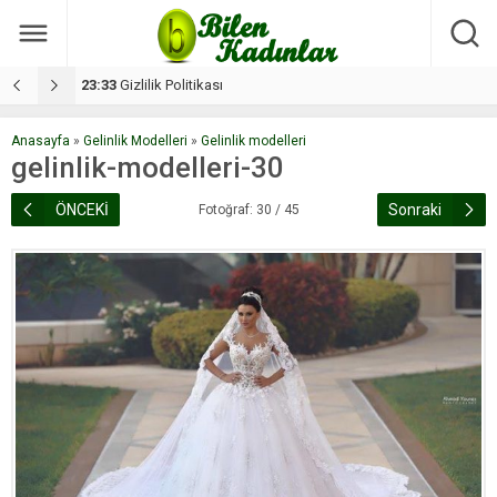
17:08
Dilan, düğününe 5 gün kala hayatını kaybetti
1
Anasayfa
»
Gelinlik Modelleri
»
Gelinlik modelleri
gelinlik-modelleri-30
ÖNCEKİ
Sonraki
Fotoğraf: 30 / 45