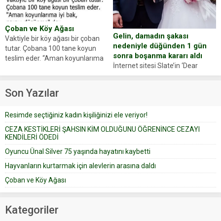
Oyuncumuz ve çok değerli
anlattı… Merkeze bağlı...
dostumuz...
Çoban ve Köy Ağası
Gelin, damadın şakası
Vaktiyle bir köy ağası bir çoban
nedeniyle düğünden 1 gün
tutar. Çobana 100 tane koyun
sonra boşanma kararı aldı
teslim eder. “Aman koyunlarıma
İnternet sitesi Slate’in ‘Dear
iyi bak, parayı düşünme” der
Prudence’ isimli tavsiye köşesine
Çoban koyunları alır gider. Aylar...
geçtiğimiz yıl 13 Ocak’ta yollanan
Son Yazılar
bir yazıya göre, bir gelin, eşi
düğün pastasını suratına
Resimde seçtiğiniz kadın kişiliğinizi ele veriyor!
yapıştırdığı için düğünden...
CEZA KESTİKLERİ ŞAHSIN KİM OLDUĞUNU ÖĞRENİNCE CEZAYI
KENDİLERİ ÖDEDİ
Oyuncu Ünal Silver 75 yaşında hayatını kaybetti
Hayvanların kurtarmak için alevlerin arasına daldı
Çoban ve Köy Ağası
Kategoriler