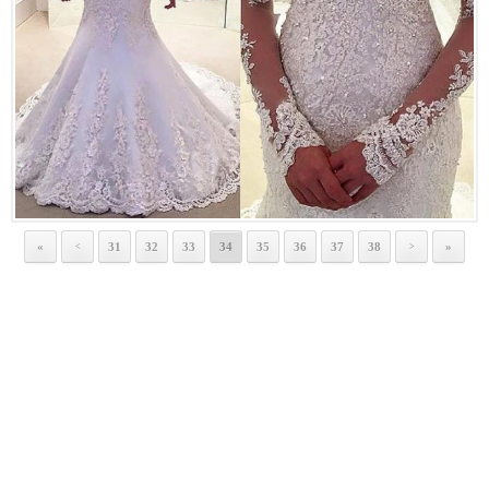
«
31
32
33
34
35
36
37
38
»
<
>