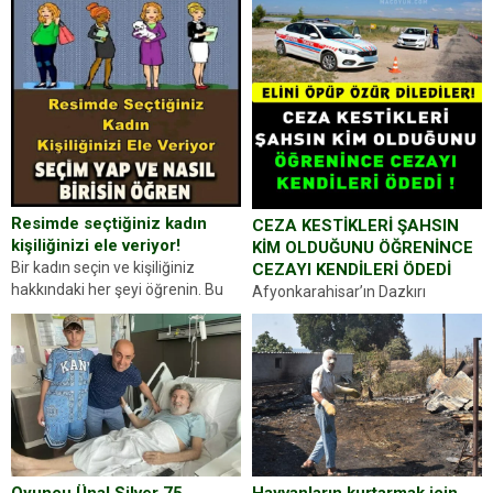
Resimde seçtiğiniz kadın
CEZA KESTİKLERİ ŞAHSIN
kişiliğinizi ele veriyor!
KİM OLDUĞUNU ÖĞRENİNCE
Bir kadın seçin ve kişiliğiniz
CEZAYI KENDİLERİ ÖDEDİ
hakkındaki her şeyi öğrenin. Bu
Afyonkarahisar’ın Dazkırı
kez karşınıza oldukça farklı bir
ilçesinde trafik uygulaması
kişilik testiyle çıkıyoruz. Resimde
yapan jandarma ekipleri
gördüğünüz kadın figürlerinden
durdurdukları bir otomobilin
dikkatinizi en...
sürücüsünden ehliyet ve ruhsat
sorup belgelerini istedi. Sürücü
Abdurrahman Ö.nün verdiği
evraklarda eksik olduğunu...
Hayvanların kurtarmak için