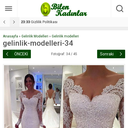
17:08
Dilan, düğününe 5 gün kala hayatını kaybetti
1
Anasayfa
»
Gelinlik Modelleri
»
Gelinlik modelleri
gelinlik-modelleri-34
ÖNCEKİ
Sonraki
Fotoğraf: 34 / 45