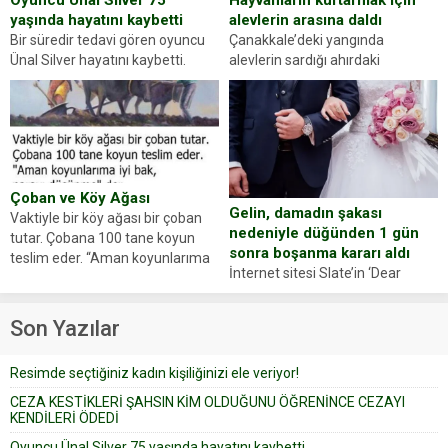
Oyuncu Ünal Silver 75
alevlerin arasına daldı
yaşında hayatını kaybetti
Çanakkale’deki yangında
Bir süredir tedavi gören oyuncu
alevlerin sardığı ahırdaki
Ünal Silver hayatını kaybetti.
hayvanlarını kurtarmak isteyen
Haberi, oyuncunun menajerlik
Zeki Demir (66) ölümden döndü.
ajansı duyurdu. Renda Güner,
Yüzünde ve ellerinde yanıklar
sosyal medya hesabında “Usta
oluşan Demir, kâbus dolu anları
Oyuncumuz ve çok değerli
anlattı… Merkeze bağlı...
dostumuz...
Çoban ve Köy Ağası
Gelin, damadın şakası
Vaktiyle bir köy ağası bir çoban
nedeniyle düğünden 1 gün
tutar. Çobana 100 tane koyun
sonra boşanma kararı aldı
teslim eder. “Aman koyunlarıma
İnternet sitesi Slate’in ‘Dear
iyi bak, parayı düşünme” der
Prudence’ isimli tavsiye köşesine
Çoban koyunları alır gider. Aylar...
geçtiğimiz yıl 13 Ocak’ta yollanan
Son Yazılar
bir yazıya göre, bir gelin, eşi
düğün pastasını suratına
Resimde seçtiğiniz kadın kişiliğinizi ele veriyor!
yapıştırdığı için düğünden...
CEZA KESTİKLERİ ŞAHSIN KİM OLDUĞUNU ÖĞRENİNCE CEZAYI
KENDİLERİ ÖDEDİ
Oyuncu Ünal Silver 75 yaşında hayatını kaybetti