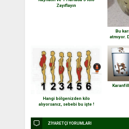
Zayıflayın
Bu kar
atmıyor. 
gün aralı
Karanfil
Hangi bölgenizden kilo
alıyorsanız, sebebi bu işte !
ZİYARETÇİ YORUMLARI