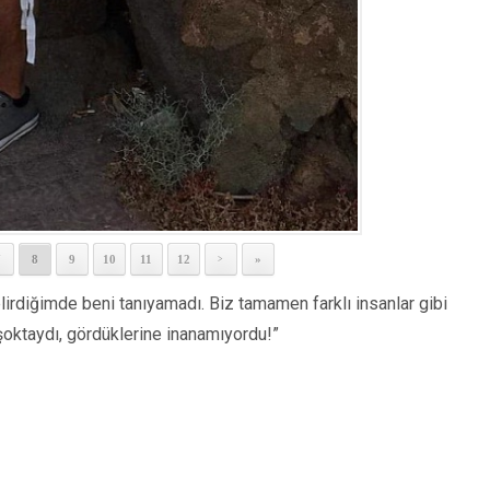
7
8
9
10
11
12
»
>
lirdiğimde beni tanıyamadı. Biz tamamen farklı insanlar gibi
oktaydı, gördüklerine inanamıyordu!”