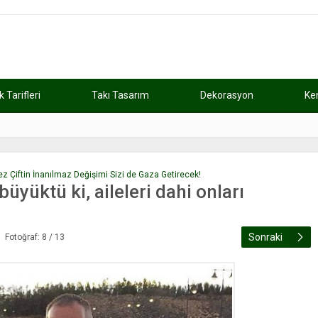
Tarifleri
Takı Tasarım
Dekorasyon
Ke
atını kaybetti
11:37
Günde 2 saat ça
ez Çiftin İnanılmaz Değişimi Sizi de Gaza Getirecek!
üyüktü ki, aileleri dahi onları
Sonraki
Fotoğraf: 8 / 13