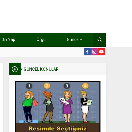
ndin Yap
Örgü
Güncel
lışıyorlar 15 bin tl kazanıyorlar
19:2
GÜNCEL KONULAR