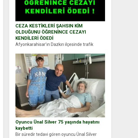
CEZA KESTİKLERİ ŞAHSIN KİM
OLDUĞUNU ÖĞRENİNCE CEZAYI
KENDİLERİ ÖDEDİ
Afyonkarahisar’ın Dazkırı ilçesinde trafik
uygulaması yapan jandarma ekipleri
durdurdukları bir otomobilin sürücüsünden
ehliyet ve ruhsat sorup belgelerini istedi.
Sürücü Abdurrahman Ö.nün verdiği evraklarda
eksik olduğunu...
Oyuncu Ünal Silver 75 yaşında hayatını
kaybetti
Bir süredir tedavi gören oyuncu Ünal Silver