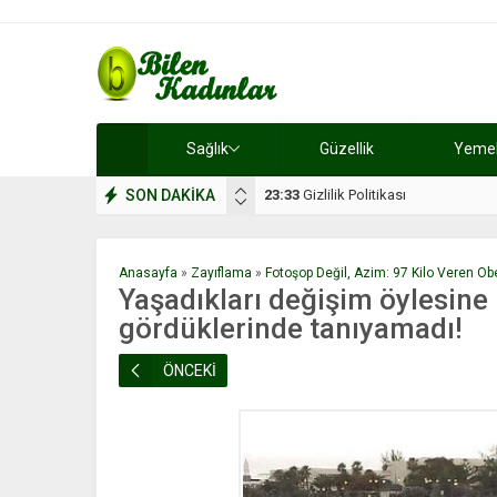
Sağlık
Güzellik
Yemek 
SON DAKİKA
17:08
Dilan, düğününe 5 gün kala hay
Anasayfa
»
Zayıflama
»
Fotoşop Değil, Azim: 97 Kilo Veren Ob
Yaşadıkları değişim öylesine b
gördüklerinde tanıyamadı!
ÖNCEKİ