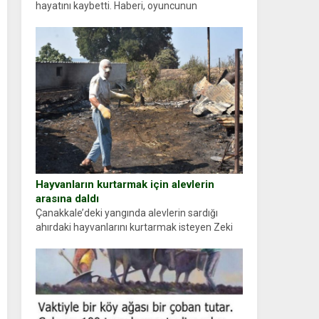
hayatını kaybetti. Haberi, oyuncunun
menajerlik ajansı duyurdu. Renda Güner,
sosyal medya hesabında “Usta Oyuncumuz ve
çok değerli dostumuz...
Hayvanların kurtarmak için alevlerin
arasına daldı
Çanakkale’deki yangında alevlerin sardığı
ahırdaki hayvanlarını kurtarmak isteyen Zeki
Demir (66) ölümden döndü. Yüzünde ve
ellerinde yanıklar oluşan Demir, kâbus dolu
anları anlattı… Merkeze bağlı...