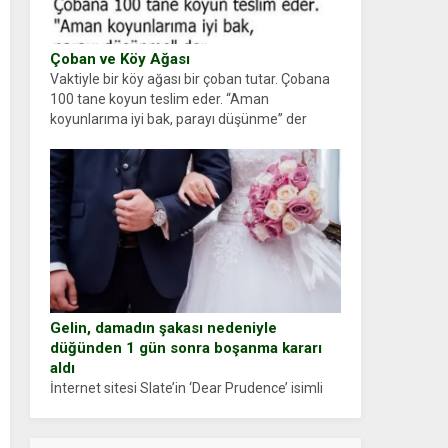
Çoban ve Köy Ağası
Vaktiyle bir köy ağası bir çoban tutar. Çobana
100 tane koyun teslim eder. “Aman
koyunlarıma iyi bak, parayı düşünme” der
Çoban koyunları alır gider. Aylar...
Gelin, damadın şakası nedeniyle
düğünden 1 gün sonra boşanma kararı
aldı
İnternet sitesi Slate’in ‘Dear Prudence’ isimli
tavsiye köşesine geçtiğimiz yıl 13 Ocak’ta
yollanan bir yazıya göre, bir gelin, eşi düğün
pastasını suratına yapıştırdığı için düğünden...