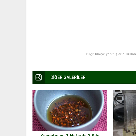
Bilgi: Klavye yön tuşlarını kulla
DİĞER GALERİLER
Kaynatın ve 1 Haftada 3 Kilo