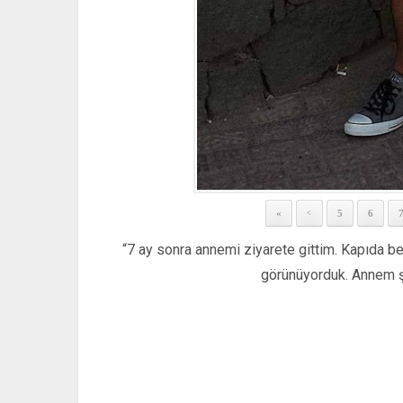
«
5
6
<
“7 ay sonra annemi ziyarete gittim. Kapıda be
görünüyorduk. Annem ş