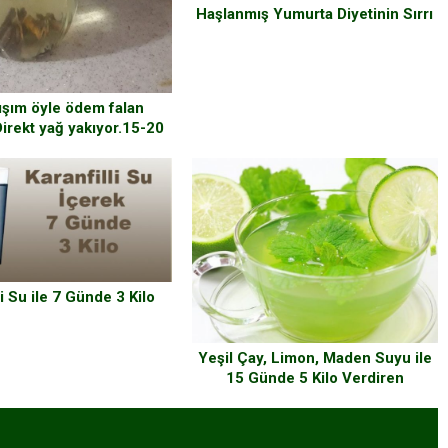
Haşlanmış Yumurta Diyetinin Sırrı
ışım öyle ödem falan
Direkt yağ yakıyor.15-20
ksız deneyin farkı görün
li Su ile 7 Günde 3 Kilo
Yeşil Çay, Limon, Maden Suyu ile
15 Günde 5 Kilo Verdiren
Zayıflama Çayı