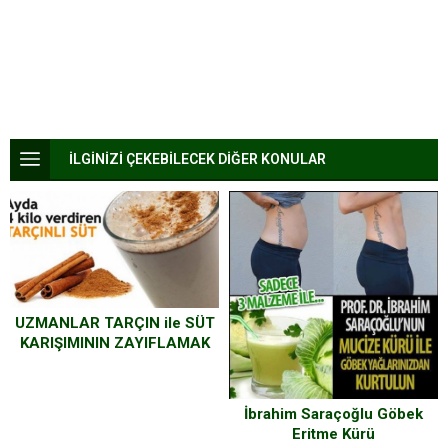
İLGİNİZİ ÇEKEBİLECEK DİĞER KONULAR
UZMANLAR TARÇIN ile SÜT
KARIŞIMININ ZAYIFLAMAK
İÇİN ÇOK ETKİLİ ve BİR O
KADAR DA SAĞLIKLI BİR
İÇECEK OLDUĞUNU
İbrahim Saraçoğlu Göbek
VURGULUYOR…
Eritme Kürü