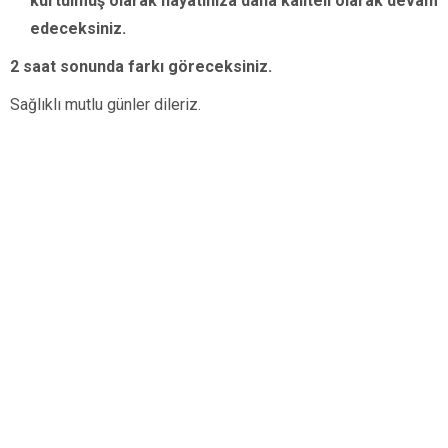
kurtulmuş olarak hayatınıza daha kaliteli olarak devam
edeceksiniz.
2 saat sonunda farkı göreceksiniz.
Sağlıklı mutlu günler dileriz.