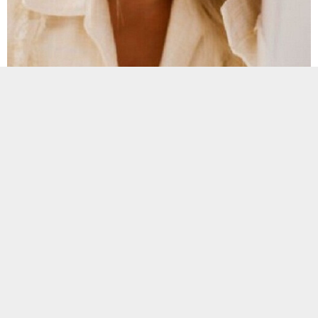
Kim zihinsel yorgunluğun gazabına bir veya daha çok kez
uğramamıştır ki? Bu baskı binlerce endişeden, çözülmeyi
bekleyen binlerce problemden ve kalp atışımızı hızlandıran
anksiyete yüzünden olur.
Kendimizi bu günlük kargaşadan ve ağırlıktan uzaklaştırmak
çok zor… Peki ne yapabiliriz? İlk olarak, durumun farkında
olmalıyız.
Kafamızın üzerinde kara bulutlara, zihinsel
yorgunluğa izin vererek yaşamaya devam edemeyiz, bu
sağlıksız bir durum
. Bu sebepten ötürü size yardımcı
olabilecek basit 5 adet önerimiz var. Not alabiliyor musunuz?
Mükemmel!
1.
Basit aküpresür egzersizleri