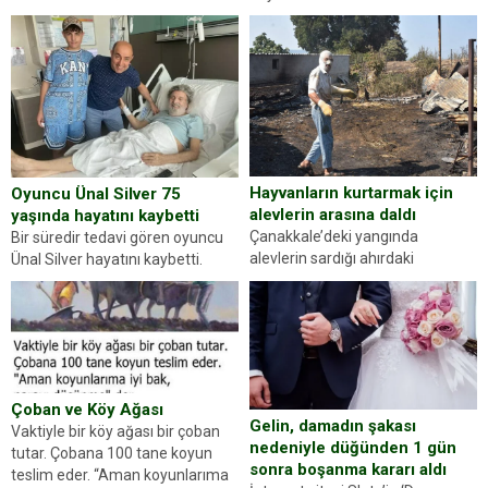
kez karşınıza oldukça farklı bir
ilçesinde trafik uygulaması
kişilik testiyle çıkıyoruz. Resimde
yapan jandarma ekipleri
gördüğünüz kadın figürlerinden
durdurdukları bir otomobilin
dikkatinizi en...
sürücüsünden ehliyet ve ruhsat
sorup belgelerini istedi. Sürücü
Abdurrahman Ö.nün verdiği
evraklarda eksik olduğunu...
Hayvanların kurtarmak için
Oyuncu Ünal Silver 75
alevlerin arasına daldı
yaşında hayatını kaybetti
Çanakkale’deki yangında
Bir süredir tedavi gören oyuncu
alevlerin sardığı ahırdaki
Ünal Silver hayatını kaybetti.
hayvanlarını kurtarmak isteyen
Haberi, oyuncunun menajerlik
Zeki Demir (66) ölümden döndü.
ajansı duyurdu. Renda Güner,
Yüzünde ve ellerinde yanıklar
sosyal medya hesabında “Usta
oluşan Demir, kâbus dolu anları
Oyuncumuz ve çok değerli
anlattı… Merkeze bağlı...
dostumuz...
Çoban ve Köy Ağası
Gelin, damadın şakası
Vaktiyle bir köy ağası bir çoban
nedeniyle düğünden 1 gün
tutar. Çobana 100 tane koyun
sonra boşanma kararı aldı
teslim eder. “Aman koyunlarıma