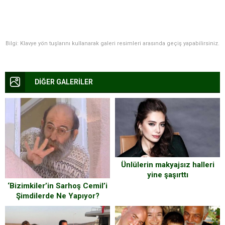
Bilgi: Klavye yön tuşlarını kullanarak galeri resimleri arasında geçiş yapabilirsiniz.
DİĞER GALERİLER
Ünlülerin makyajsız halleri
yine şaşırttı
‘Bizimkiler’in Sarhoş Cemil’i
Şimdilerde Ne Yapıyor?