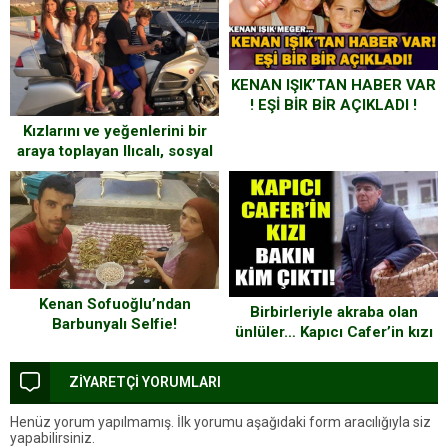
KENAN IŞIK’TAN HABER VAR
! EŞİ BİR BİR AÇIKLADI !
KENAN IŞIK MEĞER..
Kızlarını ve yeğenlerini bir
araya toplayan Ilıcalı, sosyal
medyadan aile pozu verdi
Kenan Sofuoğlu’ndan
Birbirleriyle akraba olan
Barbunyalı Selfie!
ünlüler… Kapıcı Cafer’in kızı
bakın kim çıktı
ZİYARETÇİ YORUMLARI
Henüz yorum yapılmamış. İlk yorumu aşağıdaki form aracılığıyla siz
yapabilirsiniz.