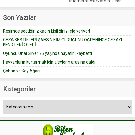
İnternet sitesi Slate’in ‘Dear
iyi bak, parayı düşünme” der
Prudence’ isimli tavsiye köşesine
Çoban koyunları alır gider. Aylar...
geçtiğimiz yıl 13 Ocak’ta yollanan
Son Yazılar
bir yazıya göre, bir gelin, eşi
düğün pastasını suratına
Resimde seçtiğiniz kadın kişiliğinizi ele veriyor!
yapıştırdığı için düğünden...
CEZA KESTİKLERİ ŞAHSIN KİM OLDUĞUNU ÖĞRENİNCE CEZAYI
KENDİLERİ ÖDEDİ
Oyuncu Ünal Silver 75 yaşında hayatını kaybetti
Hayvanların kurtarmak için alevlerin arasına daldı
Çoban ve Köy Ağası
Kategoriler