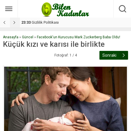
17:08
Dilan, düğününe 5 gün kala hayatını kaybetti
1
Anasayfa
»
Güncel
»
Facebook'un Kurucusu Mark Zuckerberg Baba Oldu!
Küçük kızı ve karısı ile birlikte
Sonraki
Fotoğraf: 1 / 4