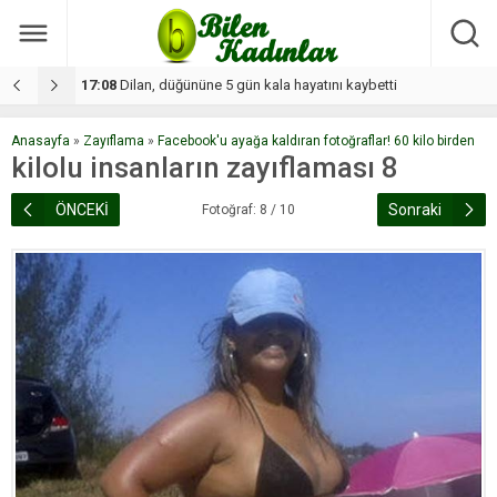
17:08
Dilan, düğününe 5 gün kala hayatını kaybetti
1
Anasayfa
»
Zayıflama
»
Facebook'u ayağa kaldıran fotoğraflar! 60 kilo birden
kilolu insanların zayıflaması 8
ÖNCEKİ
Sonraki
Fotoğraf: 8 / 10