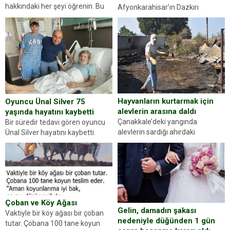
hakkındaki her şeyi öğrenin. Bu
Afyonkarahisar’ın Dazkırı
kez karşınıza oldukça farklı bir
ilçesinde trafik uygulaması
kişilik testiyle çıkıyoruz. Resimde
yapan jandarma ekipleri
gördüğünüz kadın figürlerinden
durdurdukları bir otomobilin
dikkatinizi en...
sürücüsünden ehliyet ve ruhsat
sorup belgelerini istedi. Sürücü
Abdurrahman Ö.nün verdiği
evraklarda eksik olduğunu...
Hayvanların kurtarmak için
Oyuncu Ünal Silver 75
alevlerin arasına daldı
yaşında hayatını kaybetti
Çanakkale’deki yangında
Bir süredir tedavi gören oyuncu
alevlerin sardığı ahırdaki
Ünal Silver hayatını kaybetti.
hayvanlarını kurtarmak isteyen
Haberi, oyuncunun menajerlik
Zeki Demir (66) ölümden döndü.
ajansı duyurdu. Renda Güner,
Yüzünde ve ellerinde yanıklar
sosyal medya hesabında “Usta
oluşan Demir, kâbus dolu anları
Oyuncumuz ve çok değerli
anlattı… Merkeze bağlı...
dostumuz...
Çoban ve Köy Ağası
Gelin, damadın şakası
Vaktiyle bir köy ağası bir çoban
nedeniyle düğünden 1 gün
tutar. Çobana 100 tane koyun