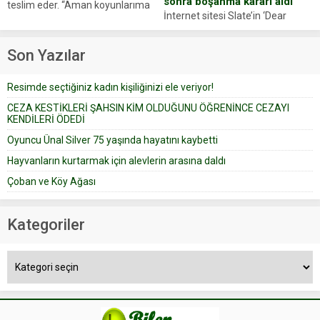
sonra boşanma kararı aldı
teslim eder. “Aman koyunlarıma
İnternet sitesi Slate’in ‘Dear
iyi bak, parayı düşünme” der
Prudence’ isimli tavsiye köşesine
Çoban koyunları alır gider. Aylar...
geçtiğimiz yıl 13 Ocak’ta yollanan
Son Yazılar
bir yazıya göre, bir gelin, eşi
düğün pastasını suratına
Resimde seçtiğiniz kadın kişiliğinizi ele veriyor!
yapıştırdığı için düğünden...
CEZA KESTİKLERİ ŞAHSIN KİM OLDUĞUNU ÖĞRENİNCE CEZAYI
KENDİLERİ ÖDEDİ
Oyuncu Ünal Silver 75 yaşında hayatını kaybetti
Hayvanların kurtarmak için alevlerin arasına daldı
Çoban ve Köy Ağası
Kategoriler