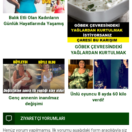
Balık Etli Olan Kadınların
Günlük Hayatlarında Yaşamış
Oldukları Sorunlar
GÖBEK ÇEVRESİNDEKİ
YAĞLARDAN KURTULMAK
İSTİYORSANIZ ÇARESİ BU
KARIŞIM…
Ünlü oyuncu 8 ayda 60 kilo
Genç annenin inanılmaz
verdi!
değişimi
ZİYARETÇİ YORUMLARI
Henüz yorum yapılmamış. İlk yorumu aşağıdaki form aracılığıyla siz