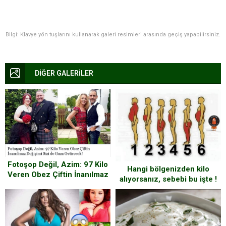
Bilgi: Klavye yön tuşlarını kullanarak galeri resimleri arasında geçiş yapabilirsiniz.
DİĞER GALERİLER
Fotoşop Değil, Azim: 97 Kilo
Hangi bölgenizden kilo
Veren Obez Çiftin İnanılmaz
alıyorsanız, sebebi bu işte !
Değişimi Sizi de Gaza
Getirecek!