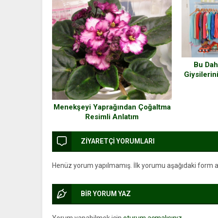
Bu Dah
Giysilerin
Şekilde 
Menekşeyi Yaprağından Çoğaltma
Resimli Anlatım
ZİYARETÇİ YORUMLARI
Henüz yorum yapılmamış. İlk yorumu aşağıdaki form arac
BİR YORUM YAZ
Yorum yapabilmek için
oturum açmalısınız
.