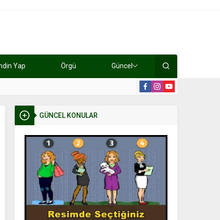
ndin Yap
Örgü
Güncel
lışıyorlar 15 bin tl kazanıyorlar
19:2
GÜNCEL KONULAR