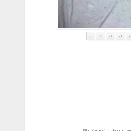
«
20
21
2
<
Bilgi: Klavye yön tuşlarını kulla