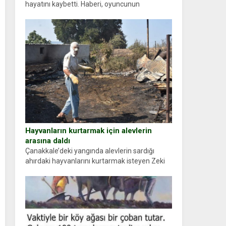
hayatını kaybetti. Haberi, oyuncunun
menajerlik ajansı duyurdu. Renda Güner,
sosyal medya hesabında “Usta Oyuncumuz ve
çok değerli dostumuz...
Hayvanların kurtarmak için alevlerin
arasına daldı
Çanakkale’deki yangında alevlerin sardığı
ahırdaki hayvanlarını kurtarmak isteyen Zeki
Demir (66) ölümden döndü. Yüzünde ve
ellerinde yanıklar oluşan Demir, kâbus dolu
anları anlattı… Merkeze bağlı...