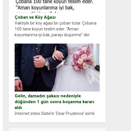
Çoban ve Köy Ağası
Vaktiyle bir köy ağası bir çoban tutar. Çobana
100 tane koyun teslim eder. “Aman
koyunlarıma iyi bak, parayı düşünme” der
Çoban koyunları alır gider. Aylar...
Gelin, damadın şakası nedeniyle
düğünden 1 gün sonra boşanma kararı
aldı
İnternet sitesi Slate’in ‘Dear Prudence’ isimli
tavsiye köşesine geçtiğimiz yıl 13 Ocak’ta
yollanan bir yazıya göre, bir gelin, eşi düğün
pastasını suratına yapıştırdığı için düğünden...