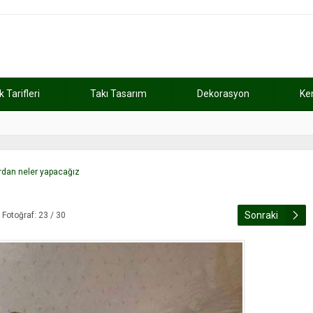
Tarifleri
Takı Tasarım
Dekorasyon
Ke
atını kaybetti
11:37
Günde 2 saat ça
ardan neler yapacağız
Sonraki
Fotoğraf: 23 / 30