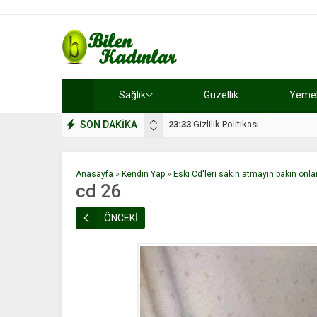
Sağlık
Güzellik
Yemek 
SON DAKİKA
17:08
Dilan, düğününe 5 gün kala hay
Anasayfa
»
Kendin Yap
»
Eski Cd'leri sakın atmayın bakın onl
cd 26
ÖNCEKİ