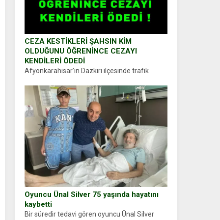
CEZA KESTİKLERİ ŞAHSIN KİM
OLDUĞUNU ÖĞRENİNCE CEZAYI
KENDİLERİ ÖDEDİ
Afyonkarahisar’ın Dazkırı ilçesinde trafik
uygulaması yapan jandarma ekipleri
durdurdukları bir otomobilin sürücüsünden
ehliyet ve ruhsat sorup belgelerini istedi.
Sürücü Abdurrahman Ö.nün verdiği evraklarda
eksik olduğunu...
Oyuncu Ünal Silver 75 yaşında hayatını
kaybetti
Bir süredir tedavi gören oyuncu Ünal Silver