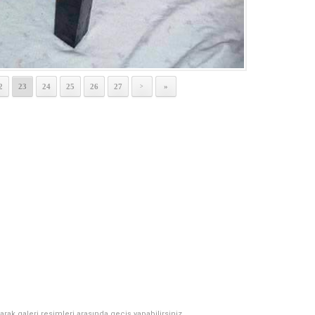
2
23
24
25
26
27
»
>
narak galeri resimleri arasında geçiş yapabilirsiniz.