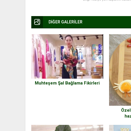
DİĞER GALERİLER
Muhteşem Şal Bağlama Fikirleri
Özel
ha