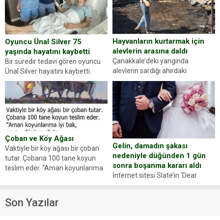
sorup belgelerini istedi. Sürücü
Abdurrahman Ö.nün verdiği
evraklarda eksik olduğunu...
Hayvanların kurtarmak için
Oyuncu Ünal Silver 75
alevlerin arasına daldı
yaşında hayatını kaybetti
Çanakkale’deki yangında
Bir süredir tedavi gören oyuncu
alevlerin sardığı ahırdaki
Ünal Silver hayatını kaybetti.
hayvanlarını kurtarmak isteyen
Haberi, oyuncunun menajerlik
Zeki Demir (66) ölümden döndü.
ajansı duyurdu. Renda Güner,
Yüzünde ve ellerinde yanıklar
sosyal medya hesabında “Usta
oluşan Demir, kâbus dolu anları
Oyuncumuz ve çok değerli
anlattı… Merkeze bağlı...
dostumuz...
Çoban ve Köy Ağası
Gelin, damadın şakası
Vaktiyle bir köy ağası bir çoban
nedeniyle düğünden 1 gün
tutar. Çobana 100 tane koyun
sonra boşanma kararı aldı
teslim eder. “Aman koyunlarıma
İnternet sitesi Slate’in ‘Dear
iyi bak, parayı düşünme” der
Prudence’ isimli tavsiye köşesine
Çoban koyunları alır gider. Aylar...
geçtiğimiz yıl 13 Ocak’ta yollanan
Son Yazılar
bir yazıya göre, bir gelin, eşi
düğün pastasını suratına