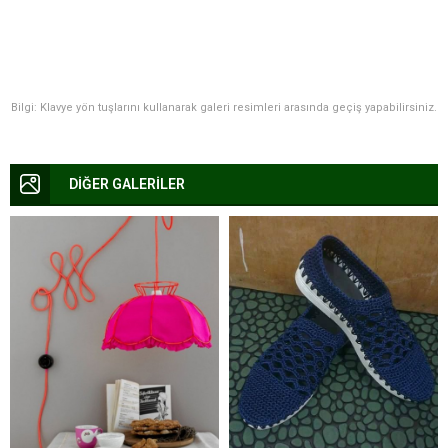
Bilgi: Klavye yön tuşlarını kullanarak galeri resimleri arasında geçiş yapabilirsiniz.
DİĞER GALERİLER