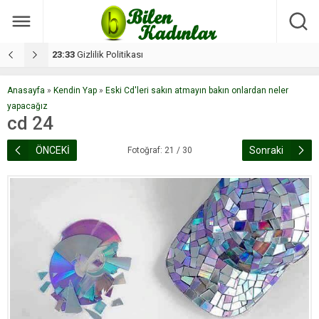
17:08
Dilan, düğününe 5 gün kala hayatını kaybetti
1
Anasayfa
»
Kendin Yap
»
Eski Cd'leri sakın atmayın bakın onlardan neler
yapacağız
cd 24
ÖNCEKİ
Sonraki
Fotoğraf: 21 / 30