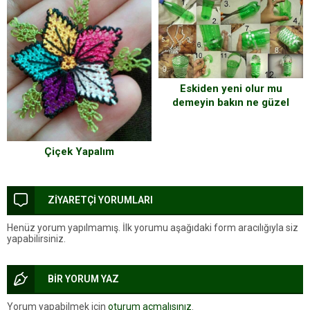
Eskiden yeni olur mu
demeyin bakın ne güzel
şeyler yaptık
Çiçek Yapalım
ZİYARETÇİ YORUMLARI
Henüz yorum yapılmamış. İlk yorumu aşağıdaki form aracılığıyla siz
yapabilirsiniz.
BİR YORUM YAZ
Yorum yapabilmek için
oturum açmalısınız
.