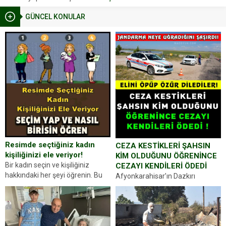
GÜNCEL KONULAR
Resimde seçtiğiniz kadın
CEZA KESTİKLERİ ŞAHSIN
kişiliğinizi ele veriyor!
KİM OLDUĞUNU ÖĞRENİNCE
Bir kadın seçin ve kişiliğiniz
CEZAYI KENDİLERİ ÖDEDİ
hakkındaki her şeyi öğrenin. Bu
Afyonkarahisar’ın Dazkırı
kez karşınıza oldukça farklı bir
ilçesinde trafik uygulaması
kişilik testiyle çıkıyoruz. Resimde
yapan jandarma ekipleri
gördüğünüz kadın figürlerinden
durdurdukları bir otomobilin
dikkatinizi en...
sürücüsünden ehliyet ve ruhsat