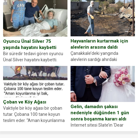
gördüğünüz kadın figürlerinden
durdurdukları bir otomobilin
dikkatinizi en...
sürücüsünden ehliyet ve ruhsat
sorup belgelerini istedi. Sürücü
Abdurrahman Ö.nün verdiği
evraklarda eksik olduğunu...
Hayvanların kurtarmak için
Oyuncu Ünal Silver 75
alevlerin arasına daldı
yaşında hayatını kaybetti
Çanakkale’deki yangında
Bir süredir tedavi gören oyuncu
alevlerin sardığı ahırdaki
Ünal Silver hayatını kaybetti.
hayvanlarını kurtarmak isteyen
Haberi, oyuncunun menajerlik
Zeki Demir (66) ölümden döndü.
ajansı duyurdu. Renda Güner,
Yüzünde ve ellerinde yanıklar
sosyal medya hesabında “Usta
oluşan Demir, kâbus dolu anları
Oyuncumuz ve çok değerli
anlattı… Merkeze bağlı...
dostumuz...
Çoban ve Köy Ağası
Gelin, damadın şakası
Vaktiyle bir köy ağası bir çoban
nedeniyle düğünden 1 gün
tutar. Çobana 100 tane koyun
sonra boşanma kararı aldı
teslim eder. “Aman koyunlarıma
İnternet sitesi Slate’in ‘Dear
iyi bak, parayı düşünme” der
Prudence’ isimli tavsiye köşesine
Çoban koyunları alır gider. Aylar...
geçtiğimiz yıl 13 Ocak’ta yollanan