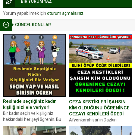
BİR YORUM YAZ
Yorum yapabilmek için
oturum açmalısınız
.
GÜNCEL KONULAR
Resimde seçtiğiniz kadın
CEZA KESTİKLERİ ŞAHSIN
kişiliğinizi ele veriyor!
KİM OLDUĞUNU ÖĞRENİNCE
Bir kadın seçin ve kişiliğiniz
CEZAYI KENDİLERİ ÖDEDİ
hakkındaki her şeyi öğrenin. Bu
Afyonkarahisar’ın Dazkırı
kez karşınıza oldukça farklı bir
ilçesinde trafik uygulaması
kişilik testiyle çıkıyoruz. Resimde
yapan jandarma ekipleri