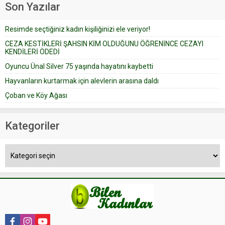
Son Yazılar
bir yazıya göre, bir gelin, eşi
düğün pastasını suratına
Resimde seçtiğiniz kadın kişiliğinizi ele veriyor!
yapıştırdığı için düğünden...
CEZA KESTİKLERİ ŞAHSIN KİM OLDUĞUNU ÖĞRENİNCE CEZAYI
KENDİLERİ ÖDEDİ
Oyuncu Ünal Silver 75 yaşında hayatını kaybetti
Hayvanların kurtarmak için alevlerin arasına daldı
Çoban ve Köy Ağası
Kategoriler