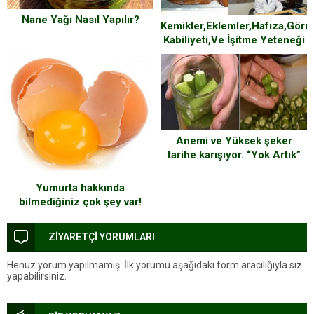
Nane Yağı Nasıl Yapılır?
Kemikler,Eklemler,Hafıza,Gör
Kabiliyeti,Ve İşitme Yeteneği
Bu Doğal Tarif % 80 Geliştirir
Anemi ve Yüksek şeker
tarihe karışıyor. “Yok Artık”
Dedirtecek
Yumurta hakkında
bilmediğiniz çok şey var!
ZİYARETÇİ YORUMLARI
Henüz yorum yapılmamış. İlk yorumu aşağıdaki form aracılığıyla siz
yapabilirsiniz.