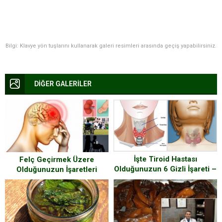
Bilgi: Klavye yön tuşlarını kullanarak galeri resimleri arasında geçiş yapabilirsiniz.
DİĞER GALERİLER
İşte Tiroid Hastası
Felç Geçirmek Üzere
Olduğunuzun 6 Gizli İşareti –
Olduğunuzun İşaretleri
Bende Yoktur Demeyin
Mutlaka Kontrol Edin