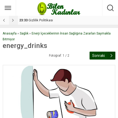
17:08
Dilan, düğününe 5 gün kala hayatını kaybetti
1
Anasayfa
»
Sağlık
»
Enerji İçeceklerinin İnsan Sağlığına Zararları Saymakla
Bitmiyor
energy_drinks
Sonraki
Fotoğraf: 1 / 2