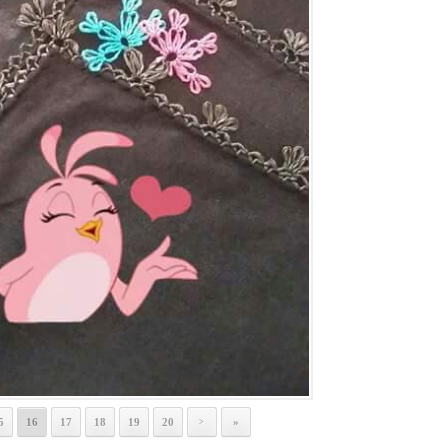
5
16
17
18
19
20
»
>