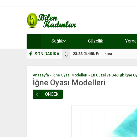
Sağlık
Güzellik
Yemek 
SON DAKİKA
17:08
Dilan, düğününe 5 gün kala hay
Anasayfa
»
İğne Oyası Modelleri
»
En Güzel ve Değişik İğne O
İğne Oyası Modelleri
ÖNCEKİ