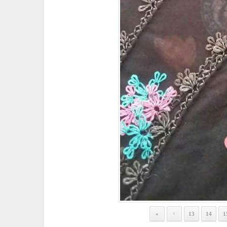
«
13
14
1
<