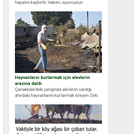
hayatını kaybetti. Haberi, oyuncunun
menajerlik ajansı duyurdu. Renda Güner,
sosyal medya hesabında “Usta Oyuncumuz ve
çok değerli dostumuz...
Hayvanların kurtarmak için alevlerin
arasına daldı
Çanakkale’deki yangında alevlerin sardığı
ahırdaki hayvanlarını kurtarmak isteyen Zeki
Demir (66) ölümden döndü. Yüzünde ve
ellerinde yanıklar oluşan Demir, kâbus dolu
anları anlattı… Merkeze bağlı...