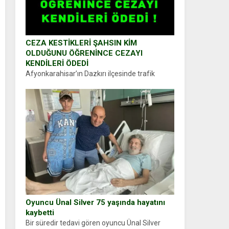
CEZA KESTİKLERİ ŞAHSIN KİM
OLDUĞUNU ÖĞRENİNCE CEZAYI
KENDİLERİ ÖDEDİ
Afyonkarahisar’ın Dazkırı ilçesinde trafik
uygulaması yapan jandarma ekipleri
durdurdukları bir otomobilin sürücüsünden
ehliyet ve ruhsat sorup belgelerini istedi.
Sürücü Abdurrahman Ö.nün verdiği evraklarda
eksik olduğunu...
Oyuncu Ünal Silver 75 yaşında hayatını
kaybetti
Bir süredir tedavi gören oyuncu Ünal Silver