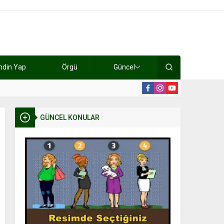
ndin Yap
Örgü
Güncel
lışıyorlar 15 bin tl kazanıyorlar
19:2
GÜNCEL KONULAR