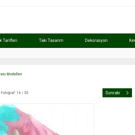
Tarifleri
Takı Tasarım
Dekorasyon
Ke
atını kaybetti
11:37
Günde 2 saat ça
yası Modelleri
Sonraki
Fotoğraf: 16 / 30