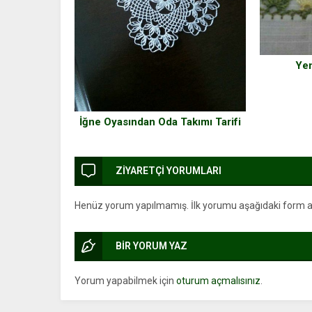
Yen
İğne Oyasından Oda Takımı Tarifi
ZİYARETÇİ YORUMLARI
Henüz yorum yapılmamış. İlk yorumu aşağıdaki form arac
BİR YORUM YAZ
Yorum yapabilmek için
oturum açmalısınız
.