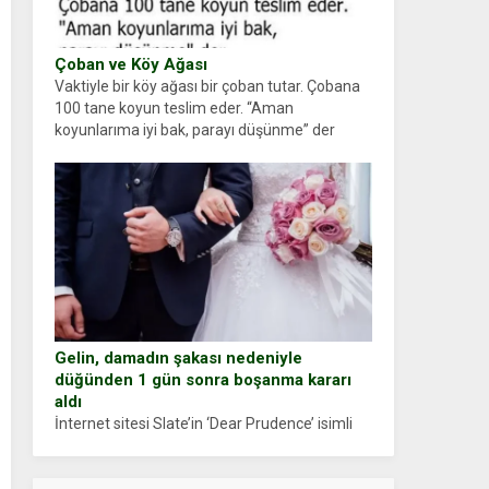
Çoban ve Köy Ağası
Vaktiyle bir köy ağası bir çoban tutar. Çobana
100 tane koyun teslim eder. “Aman
koyunlarıma iyi bak, parayı düşünme” der
Çoban koyunları alır gider. Aylar...
Gelin, damadın şakası nedeniyle
düğünden 1 gün sonra boşanma kararı
aldı
İnternet sitesi Slate’in ‘Dear Prudence’ isimli
tavsiye köşesine geçtiğimiz yıl 13 Ocak’ta
yollanan bir yazıya göre, bir gelin, eşi düğün
pastasını suratına yapıştırdığı için düğünden...