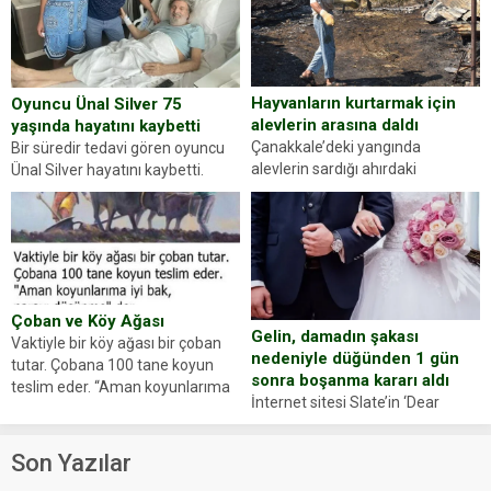
sorup belgelerini istedi. Sürücü
Abdurrahman Ö.nün verdiği
evraklarda eksik olduğunu...
Hayvanların kurtarmak için
Oyuncu Ünal Silver 75
alevlerin arasına daldı
yaşında hayatını kaybetti
Çanakkale’deki yangında
Bir süredir tedavi gören oyuncu
alevlerin sardığı ahırdaki
Ünal Silver hayatını kaybetti.
hayvanlarını kurtarmak isteyen
Haberi, oyuncunun menajerlik
Zeki Demir (66) ölümden döndü.
ajansı duyurdu. Renda Güner,
Yüzünde ve ellerinde yanıklar
sosyal medya hesabında “Usta
oluşan Demir, kâbus dolu anları
Oyuncumuz ve çok değerli
anlattı… Merkeze bağlı...
dostumuz...
Çoban ve Köy Ağası
Gelin, damadın şakası
Vaktiyle bir köy ağası bir çoban
nedeniyle düğünden 1 gün
tutar. Çobana 100 tane koyun
sonra boşanma kararı aldı
teslim eder. “Aman koyunlarıma
İnternet sitesi Slate’in ‘Dear
iyi bak, parayı düşünme” der
Prudence’ isimli tavsiye köşesine
Çoban koyunları alır gider. Aylar...
geçtiğimiz yıl 13 Ocak’ta yollanan
Son Yazılar
bir yazıya göre, bir gelin, eşi
düğün pastasını suratına