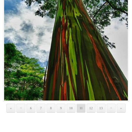
«
6
7
8
9
10
11
12
13
»
<
>