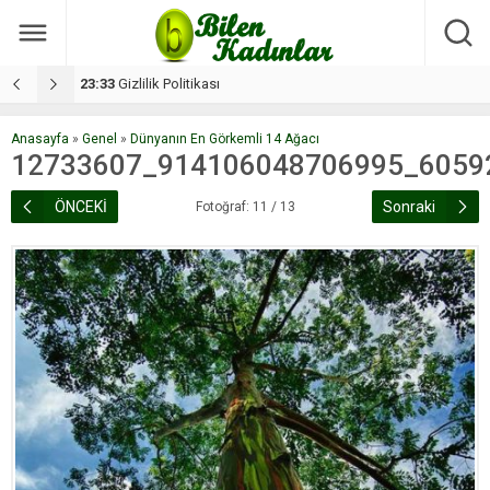
17:08
Dilan, düğününe 5 gün kala hayatını kaybetti
1
Anasayfa
»
Genel
»
Dünyanın En Görkemli 14 Ağacı
12733607_914106048706995_6059
ÖNCEKİ
Sonraki
Fotoğraf: 11 / 13