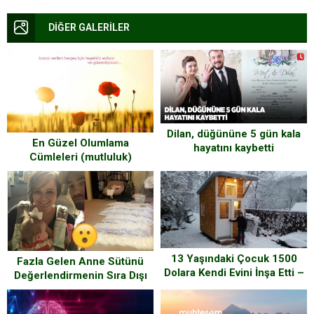
DİĞER GALERİLER
Dilan, düğününe 5 gün kala
En Güzel Olumlama
hayatını kaybetti
Cümleleri (mutluluk)
13 Yaşındaki Çocuk 1500
Fazla Gelen Anne Sütünü
Dolara Kendi Evini İnşa Etti –
Değerlendirmenin Sıra Dışı
Herkes Yetenekli Miniği
Yollarını Bulan Kadın
Konuşuyor