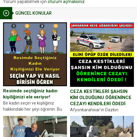
Yorum yapabilmek için
oturum açmalısınız
.
GÜNCEL KONULAR
Resimde seçtiğiniz kadın
CEZA KESTİKLERİ ŞAHSIN
kişiliğinizi ele veriyor!
KİM OLDUĞUNU ÖĞRENİNCE
Bir kadın seçin ve kişiliğiniz
CEZAYI KENDİLERİ ÖDEDİ
hakkındaki her şeyi öğrenin. Bu
Afyonkarahisar’ın Dazkırı
kez karşınıza oldukça farklı bir
ilçesinde trafik uygulaması
kişilik testiyle çıkıyoruz. Resimde
yapan jandarma ekipleri
gördüğünüz kadın figürlerinden
durdurdukları bir otomobilin
dikkatinizi en...
sürücüsünden ehliyet ve ruhsat