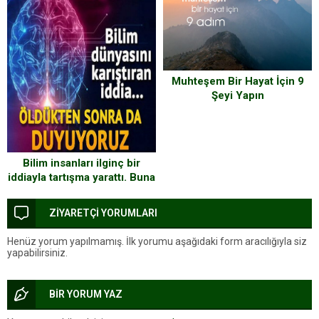
Muhteşem Bir Hayat İçin 9
Şeyi Yapın
Bilim insanları ilginç bir
iddiayla tartışma yarattı. Buna
göre bedenin yaşamsal
fonksiyonları sona erse de,
ZİYARETÇİ YORUMLARI
yani ölüm gerçekleşse bile…
Henüz yorum yapılmamış. İlk yorumu aşağıdaki form aracılığıyla siz
yapabilirsiniz.
BİR YORUM YAZ