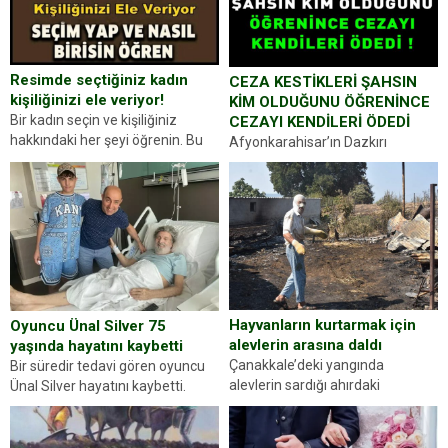
Resimde seçtiğiniz kadın
CEZA KESTİKLERİ ŞAHSIN
kişiliğinizi ele veriyor!
KİM OLDUĞUNU ÖĞRENİNCE
Bir kadın seçin ve kişiliğiniz
CEZAYI KENDİLERİ ÖDEDİ
hakkındaki her şeyi öğrenin. Bu
Afyonkarahisar’ın Dazkırı
kez karşınıza oldukça farklı bir
ilçesinde trafik uygulaması
kişilik testiyle çıkıyoruz. Resimde
yapan jandarma ekipleri
gördüğünüz kadın figürlerinden
durdurdukları bir otomobilin
dikkatinizi en...
sürücüsünden ehliyet ve ruhsat
sorup belgelerini istedi. Sürücü
Abdurrahman Ö.nün verdiği
evraklarda eksik olduğunu...
Hayvanların kurtarmak için
Oyuncu Ünal Silver 75
alevlerin arasına daldı
yaşında hayatını kaybetti
Çanakkale’deki yangında
Bir süredir tedavi gören oyuncu
alevlerin sardığı ahırdaki
Ünal Silver hayatını kaybetti.
hayvanlarını kurtarmak isteyen
Haberi, oyuncunun menajerlik
Zeki Demir (66) ölümden döndü.
ajansı duyurdu. Renda Güner,
Yüzünde ve ellerinde yanıklar
sosyal medya hesabında “Usta