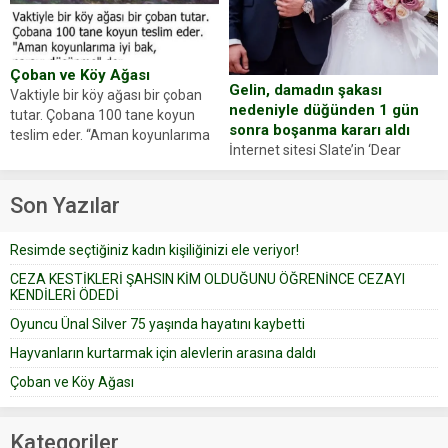
oluşan Demir, kâbus dolu anları
Oyuncumuz ve çok değerli
anlattı… Merkeze bağlı...
dostumuz...
Çoban ve Köy Ağası
Gelin, damadın şakası
Vaktiyle bir köy ağası bir çoban
nedeniyle düğünden 1 gün
tutar. Çobana 100 tane koyun
sonra boşanma kararı aldı
teslim eder. “Aman koyunlarıma
İnternet sitesi Slate’in ‘Dear
iyi bak, parayı düşünme” der
Prudence’ isimli tavsiye köşesine
Çoban koyunları alır gider. Aylar...
geçtiğimiz yıl 13 Ocak’ta yollanan
Son Yazılar
bir yazıya göre, bir gelin, eşi
düğün pastasını suratına
Resimde seçtiğiniz kadın kişiliğinizi ele veriyor!
yapıştırdığı için düğünden...
CEZA KESTİKLERİ ŞAHSIN KİM OLDUĞUNU ÖĞRENİNCE CEZAYI
KENDİLERİ ÖDEDİ
Oyuncu Ünal Silver 75 yaşında hayatını kaybetti
Hayvanların kurtarmak için alevlerin arasına daldı
Çoban ve Köy Ağası
Kategoriler