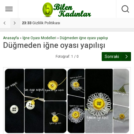
17:08
Dilan, düğününe 5 gün kala hayatını kaybetti
1
Anasayfa
»
İğne Oyası Modelleri
»
Düğmeden iğne oyası yapılışı
Düğmeden iğne oyası yapılışı
Sonraki
Fotoğraf: 1 / 0