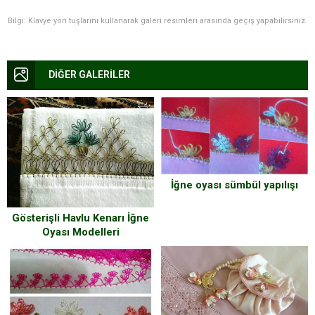
Bilgi: Klavye yön tuşlarını kullanarak galeri resimleri arasında geçiş yapabilirsiniz.
DİĞER GALERİLER
İğne oyası sümbül yapılışı
Gösterişli Havlu Kenarı İğne
Oyası Modelleri