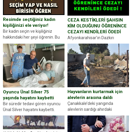
Resimde seçtiğiniz kadın
CEZA KESTİKLERİ ŞAHSIN
kişiliğinizi ele veriyor!
KİM OLDUĞUNU ÖĞRENİNCE
Bir kadın seçin ve kişiliğiniz
CEZAYI KENDİLERİ ÖDEDİ
hakkındaki her şeyi öğrenin. Bu
Afyonkarahisar’ın Dazkırı
kez karşınıza oldukça farklı bir
ilçesinde trafik uygulaması
kişilik testiyle çıkıyoruz. Resimde
yapan jandarma ekipleri
gördüğünüz kadın figürlerinden
durdurdukları bir otomobilin
dikkatinizi en...
sürücüsünden ehliyet ve ruhsat
sorup belgelerini istedi. Sürücü
Abdurrahman Ö.nün verdiği
evraklarda eksik olduğunu...
Hayvanların kurtarmak için
Oyuncu Ünal Silver 75
alevlerin arasına daldı
yaşında hayatını kaybetti
Çanakkale’deki yangında
Bir süredir tedavi gören oyuncu
alevlerin sardığı ahırdaki
Ünal Silver hayatını kaybetti.
hayvanlarını kurtarmak isteyen
Haberi, oyuncunun menajerlik
Zeki Demir (66) ölümden döndü.
ajansı duyurdu. Renda Güner,
Yüzünde ve ellerinde yanıklar
sosyal medya hesabında “Usta