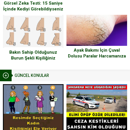
Görsel Zeka Testi: 15 Saniye
İçinde Kediyi Görebildiyseniz
Görsel Zekanız Çok Üst
Düzey Demektir
Ayak Bakımı İçin Çuval
Bakın Sahip Olduğunuz
Dolusu Paralar Harcamanıza
Burun Şekli Kişiliğiniz
Gerek Yok – Tek İhtiyacınız
Hakkında Neler Söylüyor!
Olan Bu 2 Malzeme
GÜNCEL KONULAR