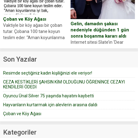
oluşan Demir, kâbus dolu anları
Oyuncumuz ve çok değerli
anlattı… Merkeze bağlı...
dostumuz...
Çoban ve Köy Ağası
Gelin, damadın şakası
Vaktiyle bir köy ağası bir çoban
nedeniyle düğünden 1 gün
tutar. Çobana 100 tane koyun
sonra boşanma kararı aldı
teslim eder. “Aman koyunlarıma
İnternet sitesi Slate’in ‘Dear
iyi bak, parayı düşünme” der
Prudence’ isimli tavsiye köşesine
Çoban koyunları alır gider. Aylar...
geçtiğimiz yıl 13 Ocak’ta yollanan
Son Yazılar
bir yazıya göre, bir gelin, eşi
düğün pastasını suratına
Resimde seçtiğiniz kadın kişiliğinizi ele veriyor!
yapıştırdığı için düğünden...
CEZA KESTİKLERİ ŞAHSIN KİM OLDUĞUNU ÖĞRENİNCE CEZAYI
KENDİLERİ ÖDEDİ
Oyuncu Ünal Silver 75 yaşında hayatını kaybetti
Hayvanların kurtarmak için alevlerin arasına daldı
Çoban ve Köy Ağası
Kategoriler