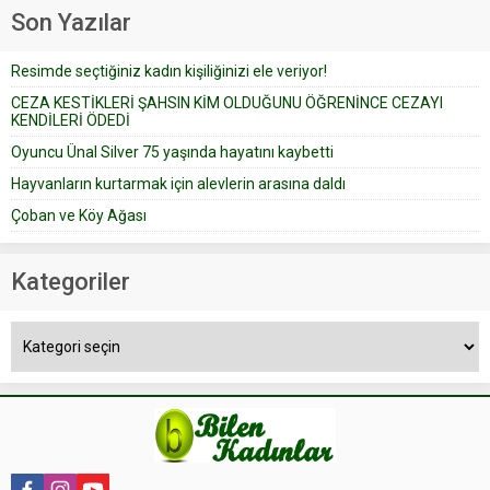
geçtiğimiz yıl 13 Ocak’ta yollanan
Son Yazılar
bir yazıya göre, bir gelin, eşi
düğün pastasını suratına
Resimde seçtiğiniz kadın kişiliğinizi ele veriyor!
yapıştırdığı için düğünden...
CEZA KESTİKLERİ ŞAHSIN KİM OLDUĞUNU ÖĞRENİNCE CEZAYI
KENDİLERİ ÖDEDİ
Oyuncu Ünal Silver 75 yaşında hayatını kaybetti
Hayvanların kurtarmak için alevlerin arasına daldı
Çoban ve Köy Ağası
Kategoriler