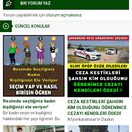
BİR YORUM YAZ
Yorum yapabilmek için
oturum açmalısınız
.
GÜNCEL KONULAR
Resimde seçtiğiniz kadın
CEZA KESTİKLERİ ŞAHSIN
kişiliğinizi ele veriyor!
KİM OLDUĞUNU ÖĞRENİNCE
Bir kadın seçin ve kişiliğiniz
CEZAYI KENDİLERİ ÖDEDİ
hakkındaki her şeyi öğrenin. Bu
Afyonkarahisar’ın Dazkırı
kez karşınıza oldukça farklı bir
ilçesinde trafik uygulaması
kişilik testiyle çıkıyoruz. Resimde
yapan jandarma ekipleri