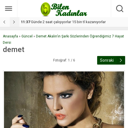
11:37
Günde 2 saat çalışıyorlar 15 bin tl kazanıyorlar
1
Anasayfa
»
Güncel
»
Demet Akalın’ın Şarkı Sözlerinden Öğrendiğimiz 7 Hayat
Dersi
demet
Sonraki
Fotoğraf: 1 / 6