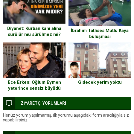
Diyanet: Kurban kanı alına
İbrahim Tatlıses Mutlu Kaya
sürülür mü sürülmez mi?
buluşması
açıklama yaptı!!
Gidecek yerim yoktu
Ece Erken: Oğlum Eymen
yeterince sensiz büyüdü
Alişan
ZİYARETÇİ YORUMLARI
Henüz yorum yapılmamış. İlk yorumu aşağıdaki form aracılığıyla siz
yapabilirsiniz.