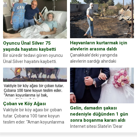
gördüğünüz kadın figürlerinden
durdurdukları bir otomobilin
dikkatinizi en...
sürücüsünden ehliyet ve ruhsat
sorup belgelerini istedi. Sürücü
Abdurrahman Ö.nün verdiği
evraklarda eksik olduğunu...
Hayvanların kurtarmak için
Oyuncu Ünal Silver 75
alevlerin arasına daldı
yaşında hayatını kaybetti
Çanakkale’deki yangında
Bir süredir tedavi gören oyuncu
alevlerin sardığı ahırdaki
Ünal Silver hayatını kaybetti.
hayvanlarını kurtarmak isteyen
Haberi, oyuncunun menajerlik
Zeki Demir (66) ölümden döndü.
ajansı duyurdu. Renda Güner,
Yüzünde ve ellerinde yanıklar
sosyal medya hesabında “Usta
oluşan Demir, kâbus dolu anları
Oyuncumuz ve çok değerli
anlattı… Merkeze bağlı...
dostumuz...
Çoban ve Köy Ağası
Gelin, damadın şakası
Vaktiyle bir köy ağası bir çoban
nedeniyle düğünden 1 gün
tutar. Çobana 100 tane koyun
sonra boşanma kararı aldı
teslim eder. “Aman koyunlarıma
İnternet sitesi Slate’in ‘Dear
iyi bak, parayı düşünme” der
Prudence’ isimli tavsiye köşesine
Çoban koyunları alır gider. Aylar...