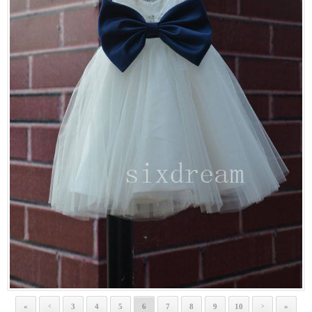
«
3
4
5
6
7
8
9
10
»
<
>