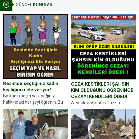
GÜNCEL KONULAR
Resimde seçtiğiniz kadın
CEZA KESTİKLERİ ŞAHSIN
kişiliğinizi ele veriyor!
KİM OLDUĞUNU ÖĞRENİNCE
Bir kadın seçin ve kişiliğiniz
CEZAYI KENDİLERİ ÖDEDİ
hakkındaki her şeyi öğrenin. Bu
Afyonkarahisar’ın Dazkırı
kez karşınıza oldukça farklı bir
ilçesinde trafik uygulaması
kişilik testiyle çıkıyoruz. Resimde
yapan jandarma ekipleri
gördüğünüz kadın figürlerinden
durdurdukları bir otomobilin
dikkatinizi en...
sürücüsünden ehliyet ve ruhsat
sorup belgelerini istedi. Sürücü