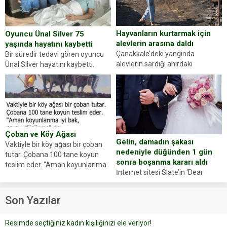
Abdurrahman Ö.nün verdiği
evraklarda eksik olduğunu...
Hayvanların kurtarmak için
Oyuncu Ünal Silver 75
alevlerin arasına daldı
yaşında hayatını kaybetti
Çanakkale’deki yangında
Bir süredir tedavi gören oyuncu
alevlerin sardığı ahırdaki
Ünal Silver hayatını kaybetti.
hayvanlarını kurtarmak isteyen
Haberi, oyuncunun menajerlik
Zeki Demir (66) ölümden döndü.
ajansı duyurdu. Renda Güner,
Yüzünde ve ellerinde yanıklar
sosyal medya hesabında “Usta
oluşan Demir, kâbus dolu anları
Oyuncumuz ve çok değerli
anlattı… Merkeze bağlı...
dostumuz...
Çoban ve Köy Ağası
Gelin, damadın şakası
Vaktiyle bir köy ağası bir çoban
nedeniyle düğünden 1 gün
tutar. Çobana 100 tane koyun
sonra boşanma kararı aldı
teslim eder. “Aman koyunlarıma
İnternet sitesi Slate’in ‘Dear
iyi bak, parayı düşünme” der
Prudence’ isimli tavsiye köşesine
Çoban koyunları alır gider. Aylar...
geçtiğimiz yıl 13 Ocak’ta yollanan
Son Yazılar
bir yazıya göre, bir gelin, eşi
düğün pastasını suratına
Resimde seçtiğiniz kadın kişiliğinizi ele veriyor!
yapıştırdığı için düğünden...