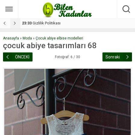
17:08
Dilan, düğününe 5 gün kala hayatını kaybetti
1
Anasayfa
»
Moda
»
Çocuk abiye elbise modelleri
çocuk abiye tasarımları 68
ÖNCEKİ
Sonraki
Fotoğraf: 6 / 30