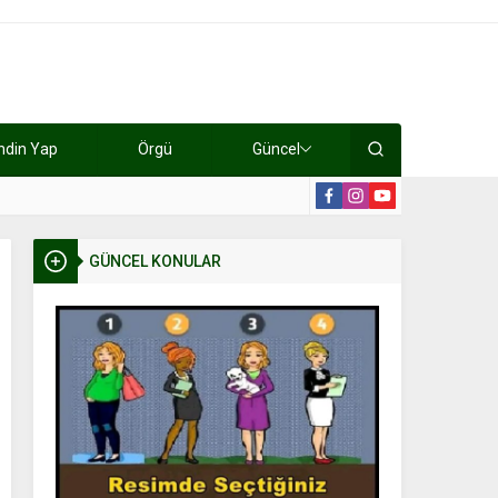
ndin Yap
Örgü
Güncel
lışıyorlar 15 bin tl kazanıyorlar
19:2
GÜNCEL KONULAR