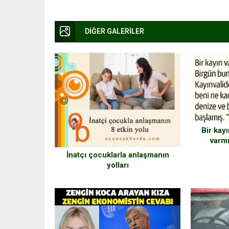
DİĞER GALERİLER
Bir kay
varm
İnatçı çocuklarla anlaşmanın
yolları