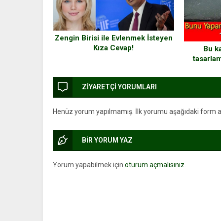
Zengin Birisi ile Evlenmek İsteyen
Kıza Cevap!
Bu ka
tasarla
y
ZİYARETÇİ YORUMLARI
Henüz yorum yapılmamış. İlk yorumu aşağıdaki form arac
BİR YORUM YAZ
Yorum yapabilmek için
oturum açmalısınız
.