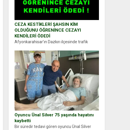
CEZA KESTİKLERİ ŞAHSIN KİM
OLDUĞUNU ÖĞRENİNCE CEZAYI
KENDİLERİ ÖDEDİ
Afyonkarahisar’ın Dazkırı ilçesinde trafik
uygulaması yapan jandarma ekipleri
durdurdukları bir otomobilin sürücüsünden
ehliyet ve ruhsat sorup belgelerini istedi.
Sürücü Abdurrahman Ö.nün verdiği evraklarda
eksik olduğunu...
Oyuncu Ünal Silver 75 yaşında hayatını
kaybetti
Bir süredir tedavi gören oyuncu Ünal Silver