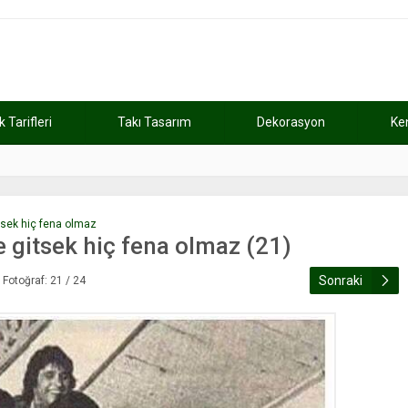
Tarifleri
Takı Tasarım
Dekorasyon
Ke
atını kaybetti
11:37
Günde 2 saat ça
itsek hiç fena olmaz
e gitsek hiç fena olmaz (21)
Sonraki
Fotoğraf: 21 / 24