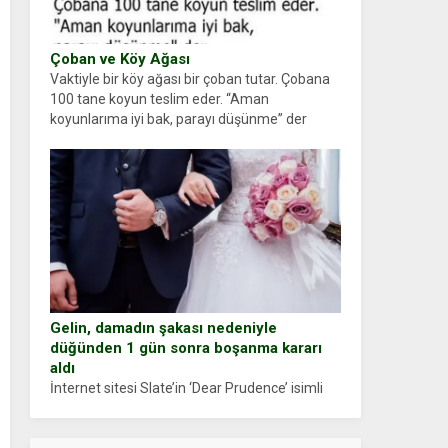
Çoban ve Köy Ağası
Vaktiyle bir köy ağası bir çoban tutar. Çobana
100 tane koyun teslim eder. “Aman
koyunlarıma iyi bak, parayı düşünme” der
Çoban koyunları alır gider. Aylar...
Gelin, damadın şakası nedeniyle
düğünden 1 gün sonra boşanma kararı
aldı
İnternet sitesi Slate’in ‘Dear Prudence’ isimli
tavsiye köşesine geçtiğimiz yıl 13 Ocak’ta
yollanan bir yazıya göre, bir gelin, eşi düğün
pastasını suratına yapıştırdığı için düğünden...