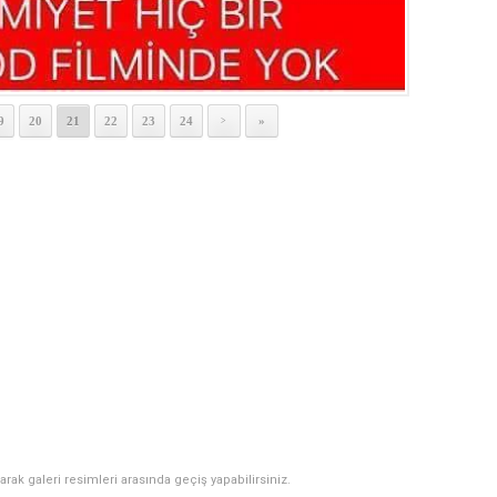
9
20
21
22
23
24
»
>
narak galeri resimleri arasında geçiş yapabilirsiniz.