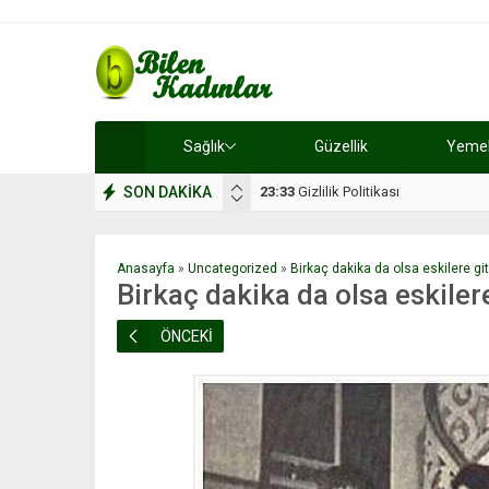
Sağlık
Güzellik
Yemek 
SON DAKİKA
17:08
Dilan, düğününe 5 gün kala hay
Anasayfa
»
Uncategorized
»
Birkaç dakika da olsa eskilere g
Birkaç dakika da olsa eskiler
ÖNCEKİ