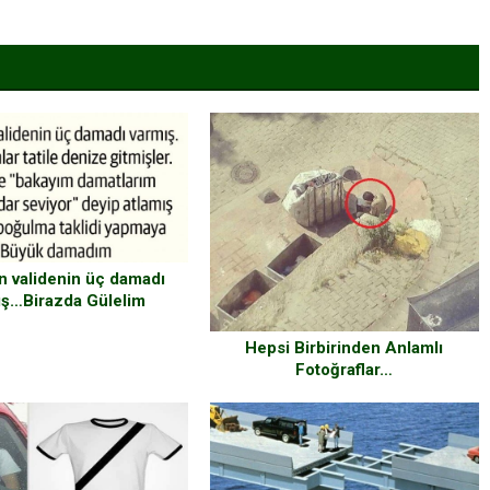
ın validenin üç damadı
ış…Birazda Gülelim
Hepsi Birbirinden Anlamlı
Fotoğraflar…