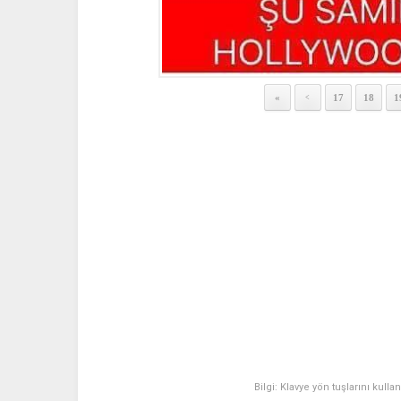
«
17
18
1
<
Bilgi: Klavye yön tuşlarını kulla