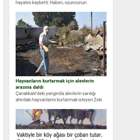
hayatını kaybetti. Haberi, oyuncunun
menajerlik ajansı duyurdu. Renda Güner,
sosyal medya hesabında “Usta Oyuncumuz ve
çok değerli dostumuz...
Hayvanların kurtarmak için alevlerin
arasına daldı
Çanakkale’deki yangında alevlerin sardığı
ahırdaki hayvanlarını kurtarmak isteyen Zeki
Demir (66) ölümden döndü. Yüzünde ve
ellerinde yanıklar oluşan Demir, kâbus dolu
anları anlattı… Merkeze bağlı...