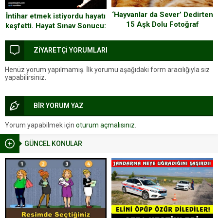
‘Hayvanlar da Sever’ Dedirten
İntihar etmek istiyordu hayatı
15 Aşk Dolu Fotoğraf
keşfetti. Hayat Sınav Sonucu:
BAŞARILI
ZİYARETÇİ YORUMLARI
Henüz yorum yapılmamış. İlk yorumu aşağıdaki form aracılığıyla siz
yapabilirsiniz.
BİR YORUM YAZ
Yorum yapabilmek için
oturum açmalısınız
.
GÜNCEL KONULAR