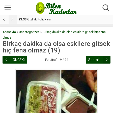
17:08
Dilan, düğününe 5 gün kala hayatını kaybetti
1
Anasayfa
»
Uncategorized
»
Birkaç dakika da olsa eskilere gitsek hiç fena
olmaz
Birkaç dakika da olsa eskilere gitsek
hiç fena olmaz (19)
ÖNCEKİ
Sonraki
Fotoğraf: 19 / 24