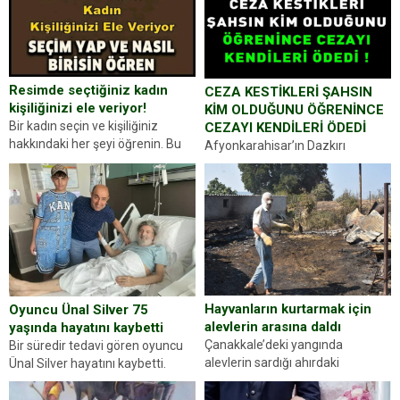
Resimde seçtiğiniz kadın
CEZA KESTİKLERİ ŞAHSIN
kişiliğinizi ele veriyor!
KİM OLDUĞUNU ÖĞRENİNCE
Bir kadın seçin ve kişiliğiniz
CEZAYI KENDİLERİ ÖDEDİ
hakkındaki her şeyi öğrenin. Bu
Afyonkarahisar’ın Dazkırı
kez karşınıza oldukça farklı bir
ilçesinde trafik uygulaması
kişilik testiyle çıkıyoruz. Resimde
yapan jandarma ekipleri
gördüğünüz kadın figürlerinden
durdurdukları bir otomobilin
dikkatinizi en...
sürücüsünden ehliyet ve ruhsat
sorup belgelerini istedi. Sürücü
Abdurrahman Ö.nün verdiği
evraklarda eksik olduğunu...
Hayvanların kurtarmak için
Oyuncu Ünal Silver 75
alevlerin arasına daldı
yaşında hayatını kaybetti
Çanakkale’deki yangında
Bir süredir tedavi gören oyuncu
alevlerin sardığı ahırdaki
Ünal Silver hayatını kaybetti.
hayvanlarını kurtarmak isteyen
Haberi, oyuncunun menajerlik
Zeki Demir (66) ölümden döndü.
ajansı duyurdu. Renda Güner,