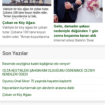
Yüzünde ve ellerinde yanıklar
sosyal medya hesabında “Usta
oluşan Demir, kâbus dolu anları
Oyuncumuz ve çok değerli
anlattı… Merkeze bağlı...
dostumuz...
Çoban ve Köy Ağası
Gelin, damadın şakası
Vaktiyle bir köy ağası bir çoban
nedeniyle düğünden 1 gün
tutar. Çobana 100 tane koyun
sonra boşanma kararı aldı
teslim eder. “Aman koyunlarıma
İnternet sitesi Slate’in ‘Dear
iyi bak, parayı düşünme” der
Prudence’ isimli tavsiye köşesine
Çoban koyunları alır gider. Aylar...
geçtiğimiz yıl 13 Ocak’ta yollanan
Son Yazılar
bir yazıya göre, bir gelin, eşi
düğün pastasını suratına
Resimde seçtiğiniz kadın kişiliğinizi ele veriyor!
yapıştırdığı için düğünden...
CEZA KESTİKLERİ ŞAHSIN KİM OLDUĞUNU ÖĞRENİNCE CEZAYI
KENDİLERİ ÖDEDİ
Oyuncu Ünal Silver 75 yaşında hayatını kaybetti
Hayvanların kurtarmak için alevlerin arasına daldı
Çoban ve Köy Ağası