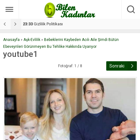
17:08
Dilan, düğününe 5 gün kala hayatını kaybetti
1
Anasayfa
»
Aşk-Evlilik
»
Bebeklerini Kaybeden Acılı Aile Şimdi Bütün
Ebeveynleri Görünmeyen Bu Tehlike Hakkında Uyarıyor
youtube1
Sonraki
Fotoğraf: 1 / 8