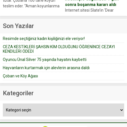
tutar. Çobana 100 tane koyun
sonra boşanma kararı aldı
teslim eder. “Aman koyunlarıma
İnternet sitesi Slate’in ‘Dear
iyi bak, parayı düşünme” der
Prudence’ isimli tavsiye köşesine
Çoban koyunları alır gider. Aylar...
geçtiğimiz yıl 13 Ocak’ta yollanan
Son Yazılar
bir yazıya göre, bir gelin, eşi
düğün pastasını suratına
Resimde seçtiğiniz kadın kişiliğinizi ele veriyor!
yapıştırdığı için düğünden...
CEZA KESTİKLERİ ŞAHSIN KİM OLDUĞUNU ÖĞRENİNCE CEZAYI
KENDİLERİ ÖDEDİ
Oyuncu Ünal Silver 75 yaşında hayatını kaybetti
Hayvanların kurtarmak için alevlerin arasına daldı
Çoban ve Köy Ağası
Kategoriler