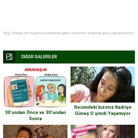
Bilgi: Klavye yön tuşlarını kullanarak galeri resimleri arasında geçiş yapabilirsiniz.
DİĞER GALERİLER
Resimdeki kızımız Kadriye
30’undan Önce ve 30’undan
Güneş O şimdi Yaşamıyor
Sonra
Neden mi?