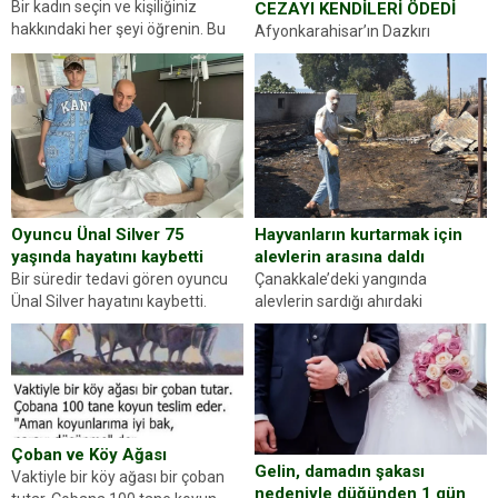
Bir kadın seçin ve kişiliğiniz
CEZAYI KENDİLERİ ÖDEDİ
hakkındaki her şeyi öğrenin. Bu
Afyonkarahisar’ın Dazkırı
kez karşınıza oldukça farklı bir
ilçesinde trafik uygulaması
kişilik testiyle çıkıyoruz. Resimde
yapan jandarma ekipleri
gördüğünüz kadın figürlerinden
durdurdukları bir otomobilin
dikkatinizi en...
sürücüsünden ehliyet ve ruhsat
sorup belgelerini istedi. Sürücü
Abdurrahman Ö.nün verdiği
evraklarda eksik olduğunu...
Hayvanların kurtarmak için
Oyuncu Ünal Silver 75
alevlerin arasına daldı
yaşında hayatını kaybetti
Çanakkale’deki yangında
Bir süredir tedavi gören oyuncu
alevlerin sardığı ahırdaki
Ünal Silver hayatını kaybetti.
hayvanlarını kurtarmak isteyen
Haberi, oyuncunun menajerlik
Zeki Demir (66) ölümden döndü.
ajansı duyurdu. Renda Güner,
Yüzünde ve ellerinde yanıklar
sosyal medya hesabında “Usta
oluşan Demir, kâbus dolu anları
Oyuncumuz ve çok değerli
anlattı… Merkeze bağlı...
dostumuz...
Çoban ve Köy Ağası
Gelin, damadın şakası
Vaktiyle bir köy ağası bir çoban
nedeniyle düğünden 1 gün