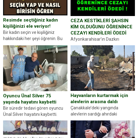
Resimde seçtiğiniz kadın
CEZA KESTİKLERİ ŞAHSIN
kişiliğinizi ele veriyor!
KİM OLDUĞUNU ÖĞRENİNCE
Bir kadın seçin ve kişiliğiniz
CEZAYI KENDİLERİ ÖDEDİ
hakkındaki her şeyi öğrenin. Bu
Afyonkarahisar’ın Dazkırı
kez karşınıza oldukça farklı bir
ilçesinde trafik uygulaması
kişilik testiyle çıkıyoruz. Resimde
yapan jandarma ekipleri
gördüğünüz kadın figürlerinden
durdurdukları bir otomobilin
dikkatinizi en...
sürücüsünden ehliyet ve ruhsat
sorup belgelerini istedi. Sürücü
Abdurrahman Ö.nün verdiği
evraklarda eksik olduğunu...
Hayvanların kurtarmak için
Oyuncu Ünal Silver 75
alevlerin arasına daldı
yaşında hayatını kaybetti
Çanakkale’deki yangında
Bir süredir tedavi gören oyuncu
alevlerin sardığı ahırdaki
Ünal Silver hayatını kaybetti.
hayvanlarını kurtarmak isteyen
Haberi, oyuncunun menajerlik
Zeki Demir (66) ölümden döndü.
ajansı duyurdu. Renda Güner,
Yüzünde ve ellerinde yanıklar
sosyal medya hesabında “Usta