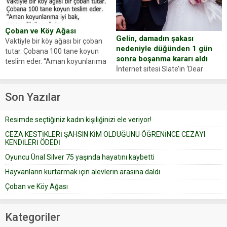
oluşan Demir, kâbus dolu anları
Oyuncumuz ve çok değerli
anlattı… Merkeze bağlı...
dostumuz...
Çoban ve Köy Ağası
Gelin, damadın şakası
Vaktiyle bir köy ağası bir çoban
nedeniyle düğünden 1 gün
tutar. Çobana 100 tane koyun
sonra boşanma kararı aldı
teslim eder. “Aman koyunlarıma
İnternet sitesi Slate’in ‘Dear
iyi bak, parayı düşünme” der
Prudence’ isimli tavsiye köşesine
Çoban koyunları alır gider. Aylar...
geçtiğimiz yıl 13 Ocak’ta yollanan
Son Yazılar
bir yazıya göre, bir gelin, eşi
düğün pastasını suratına
Resimde seçtiğiniz kadın kişiliğinizi ele veriyor!
yapıştırdığı için düğünden...
CEZA KESTİKLERİ ŞAHSIN KİM OLDUĞUNU ÖĞRENİNCE CEZAYI
KENDİLERİ ÖDEDİ
Oyuncu Ünal Silver 75 yaşında hayatını kaybetti
Hayvanların kurtarmak için alevlerin arasına daldı
Çoban ve Köy Ağası
Kategoriler