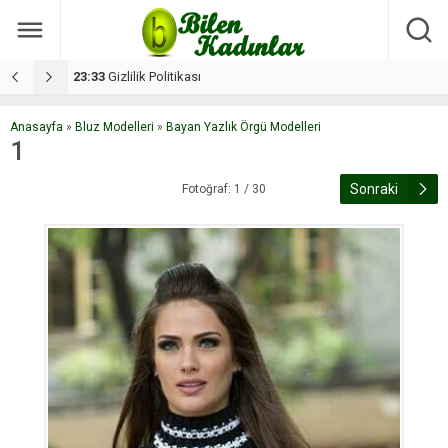
17:08
Dilan, düğününe 5 gün kala hayatını kaybetti
1
Anasayfa
»
Bluz Modelleri
»
Bayan Yazlık Örgü Modelleri
1
Sonraki
Fotoğraf: 1 / 30