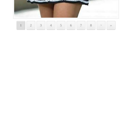
1
2
3
4
5
6
7
8
»
>