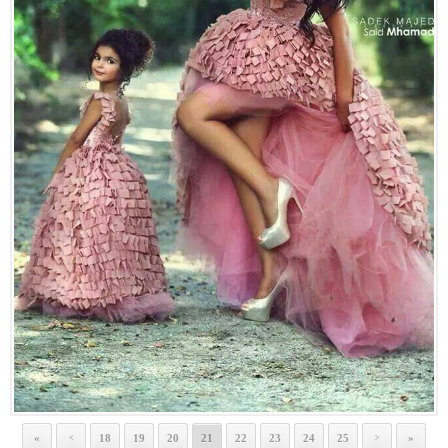
«
18
19
20
21
22
23
24
25
»
<
>