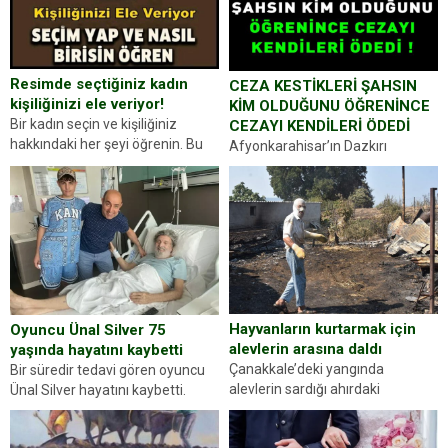
Resimde seçtiğiniz kadın
CEZA KESTİKLERİ ŞAHSIN
kişiliğinizi ele veriyor!
KİM OLDUĞUNU ÖĞRENİNCE
Bir kadın seçin ve kişiliğiniz
CEZAYI KENDİLERİ ÖDEDİ
hakkındaki her şeyi öğrenin. Bu
Afyonkarahisar’ın Dazkırı
kez karşınıza oldukça farklı bir
ilçesinde trafik uygulaması
kişilik testiyle çıkıyoruz. Resimde
yapan jandarma ekipleri
gördüğünüz kadın figürlerinden
durdurdukları bir otomobilin
dikkatinizi en...
sürücüsünden ehliyet ve ruhsat
sorup belgelerini istedi. Sürücü
Abdurrahman Ö.nün verdiği
evraklarda eksik olduğunu...
Hayvanların kurtarmak için
Oyuncu Ünal Silver 75
alevlerin arasına daldı
yaşında hayatını kaybetti
Çanakkale’deki yangında
Bir süredir tedavi gören oyuncu
alevlerin sardığı ahırdaki
Ünal Silver hayatını kaybetti.
hayvanlarını kurtarmak isteyen
Haberi, oyuncunun menajerlik
Zeki Demir (66) ölümden döndü.
ajansı duyurdu. Renda Güner,