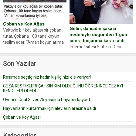
Yüzünde ve ellerinde yanıklar
sosyal medya hesabında “Usta
oluşan Demir, kâbus dolu anları
Oyuncumuz ve çok değerli
anlattı… Merkeze bağlı...
dostumuz...
Çoban ve Köy Ağası
Gelin, damadın şakası
Vaktiyle bir köy ağası bir çoban
nedeniyle düğünden 1 gün
tutar. Çobana 100 tane koyun
sonra boşanma kararı aldı
teslim eder. “Aman koyunlarıma
İnternet sitesi Slate’in ‘Dear
iyi bak, parayı düşünme” der
Prudence’ isimli tavsiye köşesine
Çoban koyunları alır gider. Aylar...
geçtiğimiz yıl 13 Ocak’ta yollanan
Son Yazılar
bir yazıya göre, bir gelin, eşi
düğün pastasını suratına
Resimde seçtiğiniz kadın kişiliğinizi ele veriyor!
yapıştırdığı için düğünden...
CEZA KESTİKLERİ ŞAHSIN KİM OLDUĞUNU ÖĞRENİNCE CEZAYI
KENDİLERİ ÖDEDİ
Oyuncu Ünal Silver 75 yaşında hayatını kaybetti
Hayvanların kurtarmak için alevlerin arasına daldı
Çoban ve Köy Ağası
Kategoriler