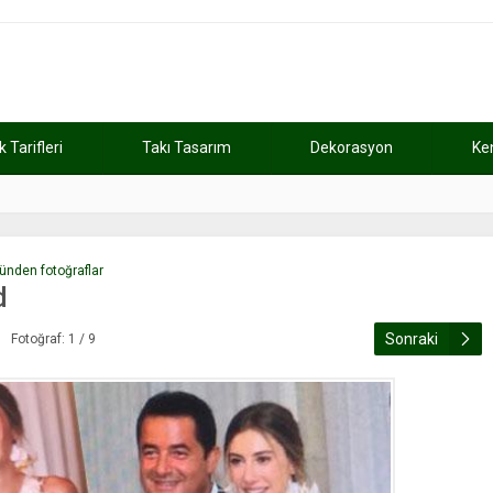
Tarifleri
Takı Tasarım
Dekorasyon
Ke
atını kaybetti
11:37
Günde 2 saat ça
ünden fotoğraflar
d
Sonraki
Fotoğraf: 1 / 9