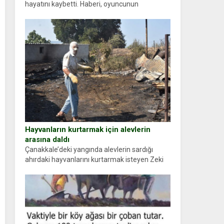
hayatını kaybetti. Haberi, oyuncunun
menajerlik ajansı duyurdu. Renda Güner,
sosyal medya hesabında “Usta Oyuncumuz ve
çok değerli dostumuz...
Hayvanların kurtarmak için alevlerin
arasına daldı
Çanakkale’deki yangında alevlerin sardığı
ahırdaki hayvanlarını kurtarmak isteyen Zeki
Demir (66) ölümden döndü. Yüzünde ve
ellerinde yanıklar oluşan Demir, kâbus dolu
anları anlattı… Merkeze bağlı...