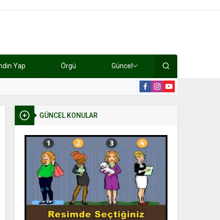
ndin Yap
Örgü
Güncel
lışıyorlar 15 bin tl kazanıyorlar
19:2
GÜNCEL KONULAR