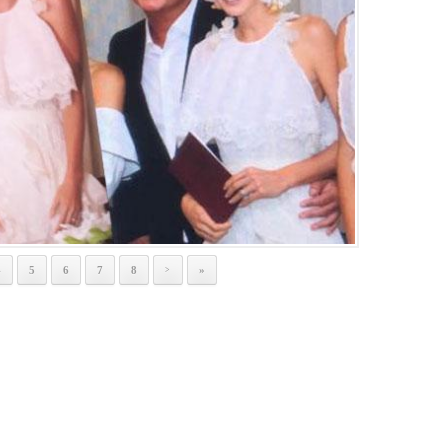
4
5
6
7
8
»
>