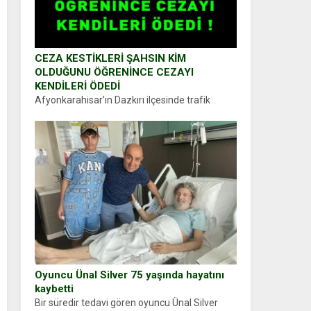
CEZA KESTİKLERİ ŞAHSIN KİM
OLDUĞUNU ÖĞRENİNCE CEZAYI
KENDİLERİ ÖDEDİ
Afyonkarahisar’ın Dazkırı ilçesinde trafik
uygulaması yapan jandarma ekipleri
durdurdukları bir otomobilin sürücüsünden
ehliyet ve ruhsat sorup belgelerini istedi.
Sürücü Abdurrahman Ö.nün verdiği evraklarda
eksik olduğunu...
Oyuncu Ünal Silver 75 yaşında hayatını
kaybetti
Bir süredir tedavi gören oyuncu Ünal Silver