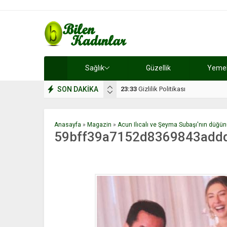
Sağlık
Güzellik
Yemek 
SON DAKİKA
17:08
Dilan, düğününe 5 gün kala hay
Anasayfa
»
Magazin
»
Acun Ilıcalı ve Şeyma Subaşı'nın düğün
59bff39a7152d8369843add