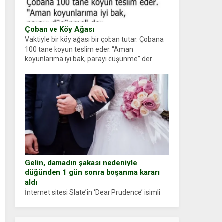
Çoban ve Köy Ağası
Vaktiyle bir köy ağası bir çoban tutar. Çobana
100 tane koyun teslim eder. “Aman
koyunlarıma iyi bak, parayı düşünme” der
Çoban koyunları alır gider. Aylar...
Gelin, damadın şakası nedeniyle
düğünden 1 gün sonra boşanma kararı
aldı
İnternet sitesi Slate’in ‘Dear Prudence’ isimli
tavsiye köşesine geçtiğimiz yıl 13 Ocak’ta
yollanan bir yazıya göre, bir gelin, eşi düğün
pastasını suratına yapıştırdığı için düğünden...