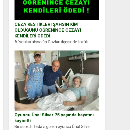
CEZA KESTİKLERİ ŞAHSIN KİM
OLDUĞUNU ÖĞRENİNCE CEZAYI
KENDİLERİ ÖDEDİ
Afyonkarahisar’ın Dazkırı ilçesinde trafik
uygulaması yapan jandarma ekipleri
durdurdukları bir otomobilin sürücüsünden
ehliyet ve ruhsat sorup belgelerini istedi.
Sürücü Abdurrahman Ö.nün verdiği evraklarda
eksik olduğunu...
Oyuncu Ünal Silver 75 yaşında hayatını
kaybetti
Bir süredir tedavi gören oyuncu Ünal Silver