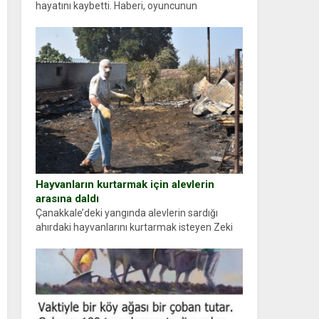
hayatını kaybetti. Haberi, oyuncunun
menajerlik ajansı duyurdu. Renda Güner,
sosyal medya hesabında “Usta Oyuncumuz ve
çok değerli dostumuz...
Hayvanların kurtarmak için alevlerin
arasına daldı
Çanakkale’deki yangında alevlerin sardığı
ahırdaki hayvanlarını kurtarmak isteyen Zeki
Demir (66) ölümden döndü. Yüzünde ve
ellerinde yanıklar oluşan Demir, kâbus dolu
anları anlattı… Merkeze bağlı...