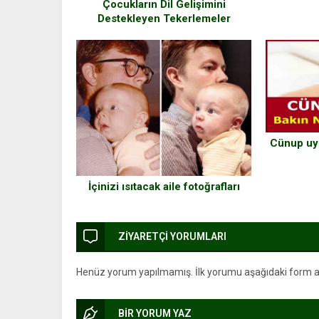
Çocukların Dil Gelişimini
Destekleyen Tekerlemeler
Cünup uy
İçinizi ısıtacak aile fotoğrafları
ZİYARETÇİ YORUMLARI
Henüz yorum yapılmamış. İlk yorumu aşağıdaki form arac
BİR YORUM YAZ