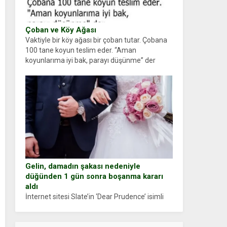
Çoban ve Köy Ağası
Vaktiyle bir köy ağası bir çoban tutar. Çobana
100 tane koyun teslim eder. “Aman
koyunlarıma iyi bak, parayı düşünme” der
Çoban koyunları alır gider. Aylar...
Gelin, damadın şakası nedeniyle
düğünden 1 gün sonra boşanma kararı
aldı
İnternet sitesi Slate’in ‘Dear Prudence’ isimli
tavsiye köşesine geçtiğimiz yıl 13 Ocak’ta
yollanan bir yazıya göre, bir gelin, eşi düğün
pastasını suratına yapıştırdığı için düğünden...