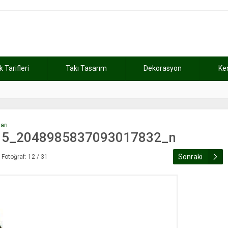
Tarifleri
Takı Tasarım
Dekorasyon
Ke
atını kaybetti
11:37
Günde 2 saat ça
arı
15_2048985837093017832_n
Sonraki
Fotoğraf: 12 / 31