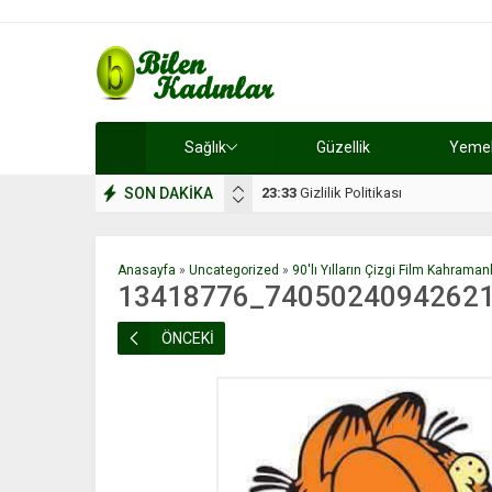
Sağlık
Güzellik
Yemek 
SON DAKİKA
17:08
Dilan, düğününe 5 gün kala hay
Anasayfa
»
Uncategorized
»
90'lı Yılların Çizgi Film Kahramanl
13418776_7405024094262
ÖNCEKİ