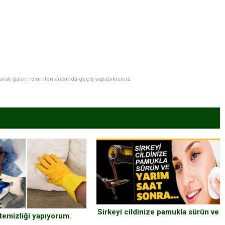
narak galeri resimleri arasında geçiş yapabilirsiniz.
Sirkeyi cildinize pamukla sürün ve
temizliği yapıyorum.