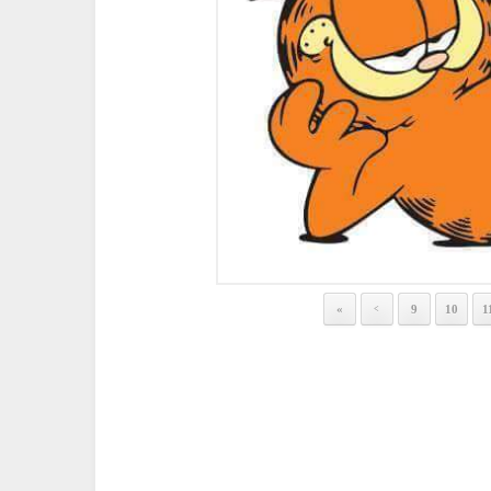
«
9
10
1
<