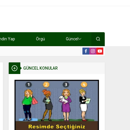
ndin Yap
Örgü
Güncel
lışıyorlar 15 bin tl kazanıyorlar
19:2
GÜNCEL KONULAR