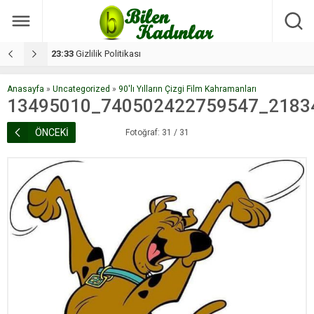
17:08
Dilan, düğününe 5 gün kala hayatını kaybetti
1
Anasayfa
»
Uncategorized
»
90'lı Yılların Çizgi Film Kahramanları
13495010_740502422759547_2183
ÖNCEKİ
Fotoğraf: 31 / 31