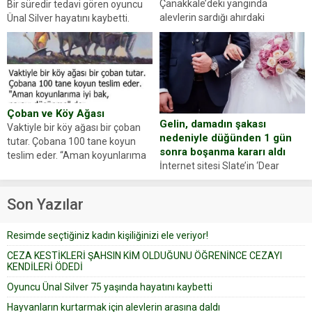
Çanakkale’deki yangında
Bir süredir tedavi gören oyuncu
alevlerin sardığı ahırdaki
Ünal Silver hayatını kaybetti.
hayvanlarını kurtarmak isteyen
Haberi, oyuncunun menajerlik
Zeki Demir (66) ölümden döndü.
ajansı duyurdu. Renda Güner,
Yüzünde ve ellerinde yanıklar
sosyal medya hesabında “Usta
oluşan Demir, kâbus dolu anları
Oyuncumuz ve çok değerli
anlattı… Merkeze bağlı...
dostumuz...
Çoban ve Köy Ağası
Gelin, damadın şakası
Vaktiyle bir köy ağası bir çoban
nedeniyle düğünden 1 gün
tutar. Çobana 100 tane koyun
sonra boşanma kararı aldı
teslim eder. “Aman koyunlarıma
İnternet sitesi Slate’in ‘Dear
iyi bak, parayı düşünme” der
Prudence’ isimli tavsiye köşesine
Çoban koyunları alır gider. Aylar...
geçtiğimiz yıl 13 Ocak’ta yollanan
Son Yazılar
bir yazıya göre, bir gelin, eşi
düğün pastasını suratına
Resimde seçtiğiniz kadın kişiliğinizi ele veriyor!
yapıştırdığı için düğünden...
CEZA KESTİKLERİ ŞAHSIN KİM OLDUĞUNU ÖĞRENİNCE CEZAYI
KENDİLERİ ÖDEDİ
Oyuncu Ünal Silver 75 yaşında hayatını kaybetti
Hayvanların kurtarmak için alevlerin arasına daldı