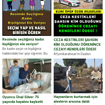
Resimde seçtiğiniz kadın
CEZA KESTİKLERİ ŞAHSIN
kişiliğinizi ele veriyor!
KİM OLDUĞUNU ÖĞRENİNCE
Bir kadın seçin ve kişiliğiniz
CEZAYI KENDİLERİ ÖDEDİ
hakkındaki her şeyi öğrenin. Bu
Afyonkarahisar’ın Dazkırı
kez karşınıza oldukça farklı bir
ilçesinde trafik uygulaması
kişilik testiyle çıkıyoruz. Resimde
yapan jandarma ekipleri
gördüğünüz kadın figürlerinden
durdurdukları bir otomobilin
dikkatinizi en...
sürücüsünden ehliyet ve ruhsat
sorup belgelerini istedi. Sürücü
Abdurrahman Ö.nün verdiği
evraklarda eksik olduğunu...
Hayvanların kurtarmak için
Oyuncu Ünal Silver 75
alevlerin arasına daldı
yaşında hayatını kaybetti