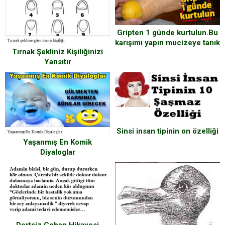
Gripten 1 günde kurtulun.Bu
karışımı yapın mucizeye tanık
Tırnak Şekliniz Kişiliğinizi
olun.
Yansıtır
Sinsi insan tipinin on özelliği
Yaşanmış En Komik
Diyaloglar
Dertsiz Çoban Hikayesi