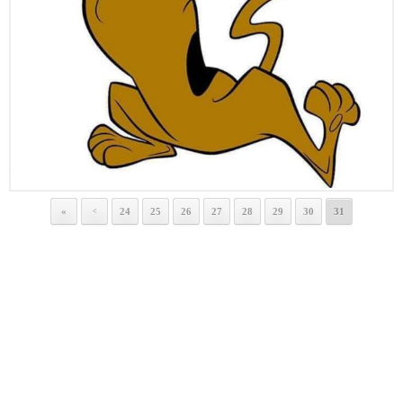
«
24
25
26
27
28
29
30
31
<