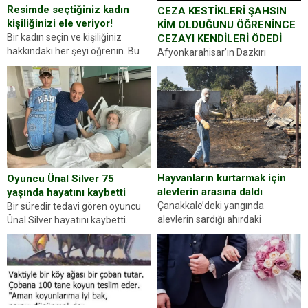
Resimde seçtiğiniz kadın
CEZA KESTİKLERİ ŞAHSIN
kişiliğinizi ele veriyor!
KİM OLDUĞUNU ÖĞRENİNCE
Bir kadın seçin ve kişiliğiniz
CEZAYI KENDİLERİ ÖDEDİ
hakkındaki her şeyi öğrenin. Bu
Afyonkarahisar’ın Dazkırı
kez karşınıza oldukça farklı bir
ilçesinde trafik uygulaması
kişilik testiyle çıkıyoruz. Resimde
yapan jandarma ekipleri
gördüğünüz kadın figürlerinden
durdurdukları bir otomobilin
dikkatinizi en...
sürücüsünden ehliyet ve ruhsat
sorup belgelerini istedi. Sürücü
Abdurrahman Ö.nün verdiği
evraklarda eksik olduğunu...
Hayvanların kurtarmak için
Oyuncu Ünal Silver 75
alevlerin arasına daldı
yaşında hayatını kaybetti
Çanakkale’deki yangında
Bir süredir tedavi gören oyuncu
alevlerin sardığı ahırdaki
Ünal Silver hayatını kaybetti.
hayvanlarını kurtarmak isteyen
Haberi, oyuncunun menajerlik
Zeki Demir (66) ölümden döndü.
ajansı duyurdu. Renda Güner,
Yüzünde ve ellerinde yanıklar
sosyal medya hesabında “Usta
oluşan Demir, kâbus dolu anları
Oyuncumuz ve çok değerli
anlattı… Merkeze bağlı...
dostumuz...