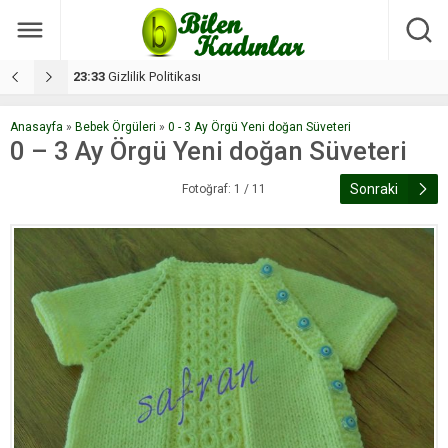
17:08
Dilan, düğününe 5 gün kala hayatını kaybetti
1
Anasayfa
»
Bebek Örgüleri
»
0 - 3 Ay Örgü Yeni doğan Süveteri
0 – 3 Ay Örgü Yeni doğan Süveteri
Sonraki
Fotoğraf: 1 / 11