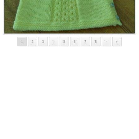
1
2
3
4
5
6
7
8
»
>