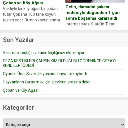
Çoban ve Köy Ağası
Gelin, damadın şakası
Vaktiyle bir köy ağası bir çoban
nedeniyle düğünden 1 gün
tutar. Çobana 100 tane koyun
sonra boşanma kararı aldı
teslim eder. “Aman koyunlarıma
İnternet sitesi Slate’in ‘Dear
iyi bak, parayı düşünme” der
Prudence’ isimli tavsiye köşesine
Çoban koyunları alır gider. Aylar...
geçtiğimiz yıl 13 Ocak’ta yollanan
Son Yazılar
bir yazıya göre, bir gelin, eşi
düğün pastasını suratına
Resimde seçtiğiniz kadın kişiliğinizi ele veriyor!
yapıştırdığı için düğünden...
CEZA KESTİKLERİ ŞAHSIN KİM OLDUĞUNU ÖĞRENİNCE CEZAYI
KENDİLERİ ÖDEDİ
Oyuncu Ünal Silver 75 yaşında hayatını kaybetti
Hayvanların kurtarmak için alevlerin arasına daldı
Çoban ve Köy Ağası
Kategoriler