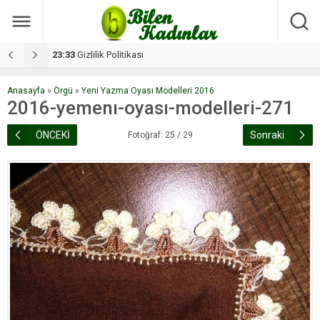
17:08
Dilan, düğününe 5 gün kala hayatını kaybetti
1
Anasayfa
»
Örgü
»
Yeni Yazma Oyası Modelleri 2016
2016-yemenı-oyası-modelleri-271
ÖNCEKİ
Sonraki
Fotoğraf: 25 / 29