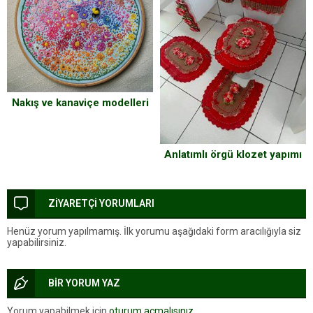
Nakış ve kanaviçe modelleri
Anlatımlı örgü klozet yapımı
ZİYARETÇİ YORUMLARI
Henüz yorum yapılmamış. İlk yorumu aşağıdaki form aracılığıyla siz
yapabilirsiniz.
BİR YORUM YAZ
Yorum yapabilmek için
oturum açmalısınız
.