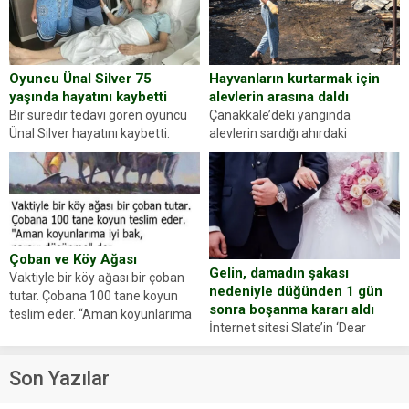
sorup belgelerini istedi. Sürücü
Abdurrahman Ö.nün verdiği
evraklarda eksik olduğunu...
Hayvanların kurtarmak için
Oyuncu Ünal Silver 75
alevlerin arasına daldı
yaşında hayatını kaybetti
Çanakkale’deki yangında
Bir süredir tedavi gören oyuncu
alevlerin sardığı ahırdaki
Ünal Silver hayatını kaybetti.
hayvanlarını kurtarmak isteyen
Haberi, oyuncunun menajerlik
Zeki Demir (66) ölümden döndü.
ajansı duyurdu. Renda Güner,
Yüzünde ve ellerinde yanıklar
sosyal medya hesabında “Usta
oluşan Demir, kâbus dolu anları
Oyuncumuz ve çok değerli
anlattı… Merkeze bağlı...
dostumuz...
Çoban ve Köy Ağası
Gelin, damadın şakası
Vaktiyle bir köy ağası bir çoban
nedeniyle düğünden 1 gün
tutar. Çobana 100 tane koyun
sonra boşanma kararı aldı
teslim eder. “Aman koyunlarıma
İnternet sitesi Slate’in ‘Dear
iyi bak, parayı düşünme” der
Prudence’ isimli tavsiye köşesine
Çoban koyunları alır gider. Aylar...
geçtiğimiz yıl 13 Ocak’ta yollanan
Son Yazılar
bir yazıya göre, bir gelin, eşi
düğün pastasını suratına