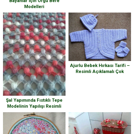
Bayanlar İçin Örgü Bere
Modelleri
Ajurlu Bebek Hırkası Tarifi –
Resimli Açıklamalı Çok
Detaylı Anlatım
Şal Yapımında Fıstıklı Tepe
Modelinin Yapılışı Resimli
Anlatım