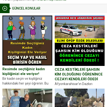
GÜNCEL KONULAR
Resimde seçtiğiniz kadın
CEZA KESTİKLERİ ŞAHSIN
kişiliğinizi ele veriyor!
KİM OLDUĞUNU ÖĞRENİNCE
Bir kadın seçin ve kişiliğiniz
CEZAYI KENDİLERİ ÖDEDİ
hakkındaki her şeyi öğrenin. Bu
Afyonkarahisar’ın Dazkırı
kez karşınıza oldukça farklı bir
ilçesinde trafik uygulaması
kişilik testiyle çıkıyoruz. Resimde
yapan jandarma ekipleri
gördüğünüz kadın figürlerinden
durdurdukları bir otomobilin
dikkatinizi en...
sürücüsünden ehliyet ve ruhsat