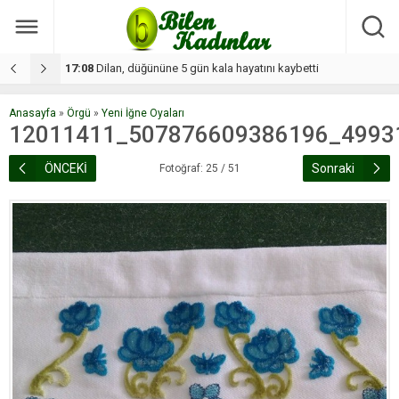
17:08
Dilan, düğününe 5 gün kala hayatını kaybetti
1
Anasayfa
»
Örgü
»
Yeni İğne Oyaları
12011411_507876609386196_4993
ÖNCEKİ
Sonraki
Fotoğraf: 25 / 51