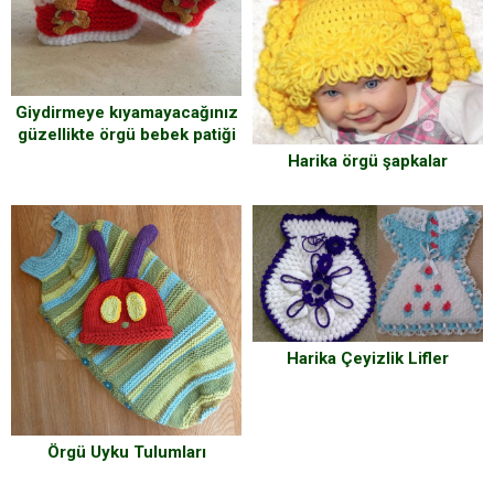
Giydirmeye kıyamayacağınız
güzellikte örgü bebek patiği
modelleri
Harika örgü şapkalar
Harika Çeyizlik Lifler
Örgü Uyku Tulumları