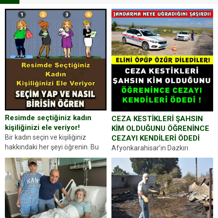
Resimde seçtiğiniz kadın
CEZA KESTİKLERİ ŞAHSIN
kişiliğinizi ele veriyor!
KİM OLDUĞUNU ÖĞRENİNCE
Bir kadın seçin ve kişiliğiniz
CEZAYI KENDİLERİ ÖDEDİ
hakkındaki her şeyi öğrenin. Bu
Afyonkarahisar’ın Dazkırı
kez karşınıza oldukça farklı bir
ilçesinde trafik uygulaması
kişilik testiyle çıkıyoruz. Resimde
yapan jandarma ekipleri
gördüğünüz kadın figürlerinden
durdurdukları bir otomobilin
dikkatinizi en...
sürücüsünden ehliyet ve ruhsat
sorup belgelerini istedi. Sürücü
Abdurrahman Ö.nün verdiği
evraklarda eksik olduğunu...