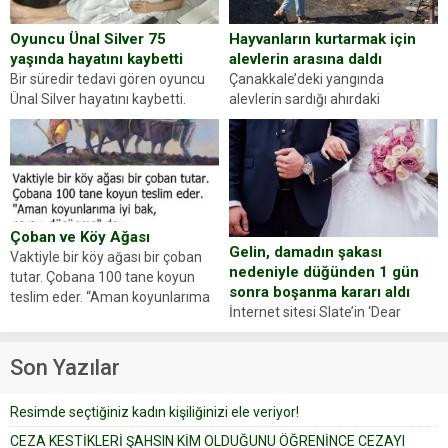
Hayvanların kurtarmak için
Oyuncu Ünal Silver 75
alevlerin arasına daldı
yaşında hayatını kaybetti
Çanakkale’deki yangında
Bir süredir tedavi gören oyuncu
alevlerin sardığı ahırdaki
Ünal Silver hayatını kaybetti.
hayvanlarını kurtarmak isteyen
Haberi, oyuncunun menajerlik
Zeki Demir (66) ölümden döndü.
ajansı duyurdu. Renda Güner,
Yüzünde ve ellerinde yanıklar
sosyal medya hesabında “Usta
oluşan Demir, kâbus dolu anları
Oyuncumuz ve çok değerli
anlattı… Merkeze bağlı...
dostumuz...
Çoban ve Köy Ağası
Gelin, damadın şakası
Vaktiyle bir köy ağası bir çoban
nedeniyle düğünden 1 gün
tutar. Çobana 100 tane koyun
sonra boşanma kararı aldı
teslim eder. “Aman koyunlarıma
İnternet sitesi Slate’in ‘Dear
iyi bak, parayı düşünme” der
Prudence’ isimli tavsiye köşesine
Çoban koyunları alır gider. Aylar...
geçtiğimiz yıl 13 Ocak’ta yollanan
Son Yazılar
bir yazıya göre, bir gelin, eşi
düğün pastasını suratına
Resimde seçtiğiniz kadın kişiliğinizi ele veriyor!
yapıştırdığı için düğünden...
CEZA KESTİKLERİ ŞAHSIN KİM OLDUĞUNU ÖĞRENİNCE CEZAYI