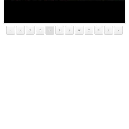
«
1
2
3
4
5
6
7
8
»
<
>