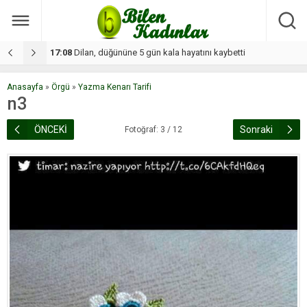
17:08
Dilan, düğününe 5 gün kala hayatını kaybetti
1
Anasayfa
»
Örgü
»
Yazma Kenarı Tarifi
n3
ÖNCEKİ
Sonraki
Fotoğraf: 3 / 12