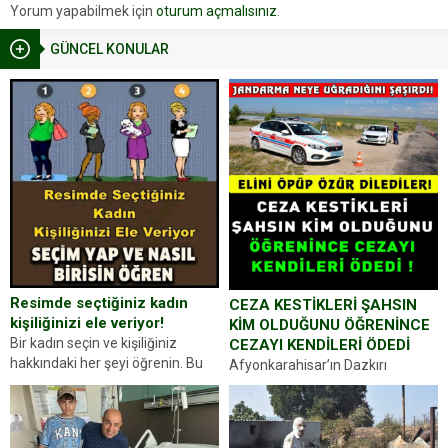
Yorum yapabilmek için
oturum açmalısınız
.
GÜNCEL KONULAR
Resimde seçtiğiniz kadın
CEZA KESTİKLERİ ŞAHSIN
kişiliğinizi ele veriyor!
KİM OLDUĞUNU ÖĞRENİNCE
Bir kadın seçin ve kişiliğiniz
CEZAYI KENDİLERİ ÖDEDİ
hakkındaki her şeyi öğrenin. Bu
Afyonkarahisar’ın Dazkırı
kez karşınıza oldukça farklı bir
ilçesinde trafik uygulaması
kişilik testiyle çıkıyoruz. Resimde
yapan jandarma ekipleri
gördüğünüz kadın figürlerinden
durdurdukları bir otomobilin
dikkatinizi en...
sürücüsünden ehliyet ve ruhsat