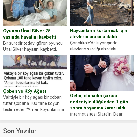
sorup belgelerini istedi. Sürücü
Abdurrahman Ö.nün verdiği
evraklarda eksik olduğunu...
Hayvanların kurtarmak için
Oyuncu Ünal Silver 75
alevlerin arasına daldı
yaşında hayatını kaybetti
Çanakkale’deki yangında
Bir süredir tedavi gören oyuncu
alevlerin sardığı ahırdaki
Ünal Silver hayatını kaybetti.
hayvanlarını kurtarmak isteyen
Haberi, oyuncunun menajerlik
Zeki Demir (66) ölümden döndü.
ajansı duyurdu. Renda Güner,
Yüzünde ve ellerinde yanıklar
sosyal medya hesabında “Usta
oluşan Demir, kâbus dolu anları
Oyuncumuz ve çok değerli
anlattı… Merkeze bağlı...
dostumuz...
Çoban ve Köy Ağası
Gelin, damadın şakası
Vaktiyle bir köy ağası bir çoban
nedeniyle düğünden 1 gün
tutar. Çobana 100 tane koyun
sonra boşanma kararı aldı
teslim eder. “Aman koyunlarıma
İnternet sitesi Slate’in ‘Dear
iyi bak, parayı düşünme” der
Prudence’ isimli tavsiye köşesine
Çoban koyunları alır gider. Aylar...
geçtiğimiz yıl 13 Ocak’ta yollanan
Son Yazılar
bir yazıya göre, bir gelin, eşi