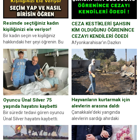
Resimde seçtiğiniz kadın
CEZA KESTİKLERİ ŞAHSIN
kişiliğinizi ele veriyor!
KİM OLDUĞUNU ÖĞRENİNCE
Bir kadın seçin ve kişiliğiniz
CEZAYI KENDİLERİ ÖDEDİ
hakkındaki her şeyi öğrenin. Bu
Afyonkarahisar’ın Dazkırı
kez karşınıza oldukça farklı bir
ilçesinde trafik uygulaması
kişilik testiyle çıkıyoruz. Resimde
yapan jandarma ekipleri
gördüğünüz kadın figürlerinden
durdurdukları bir otomobilin
dikkatinizi en...
sürücüsünden ehliyet ve ruhsat
sorup belgelerini istedi. Sürücü
Abdurrahman Ö.nün verdiği
evraklarda eksik olduğunu...
Hayvanların kurtarmak için
Oyuncu Ünal Silver 75
alevlerin arasına daldı
yaşında hayatını kaybetti
Çanakkale’deki yangında
Bir süredir tedavi gören oyuncu
alevlerin sardığı ahırdaki
Ünal Silver hayatını kaybetti.
hayvanlarını kurtarmak isteyen
Haberi, oyuncunun menajerlik
Zeki Demir (66) ölümden döndü.
ajansı duyurdu. Renda Güner,
Yüzünde ve ellerinde yanıklar
sosyal medya hesabında “Usta