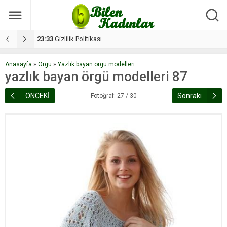
17:08
Dilan, düğününe 5 gün kala hayatını kaybetti
1
Anasayfa
»
Örgü
»
Yazlık bayan örgü modelleri
yazlık bayan örgü modelleri 87
ÖNCEKİ
Sonraki
Fotoğraf: 27 / 30