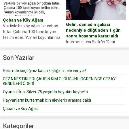
oluşan Demir, kâbus dolu anları
Oyuncumuz ve çok değerli
anlattı… Merkeze bağlı...
dostumuz...
Çoban ve Köy Ağası
Gelin, damadın şakası
Vaktiyle bir köy ağası bir çoban
nedeniyle düğünden 1 gün
tutar. Çobana 100 tane koyun
sonra boşanma kararı aldı
teslim eder. “Aman koyunlarıma
İnternet sitesi Slate’in ‘Dear
iyi bak, parayı düşünme” der
Prudence’ isimli tavsiye köşesine
Çoban koyunları alır gider. Aylar...
geçtiğimiz yıl 13 Ocak’ta yollanan
Son Yazılar
bir yazıya göre, bir gelin, eşi
düğün pastasını suratına
Resimde seçtiğiniz kadın kişiliğinizi ele veriyor!
yapıştırdığı için düğünden...
CEZA KESTİKLERİ ŞAHSIN KİM OLDUĞUNU ÖĞRENİNCE CEZAYI
KENDİLERİ ÖDEDİ
Oyuncu Ünal Silver 75 yaşında hayatını kaybetti
Hayvanların kurtarmak için alevlerin arasına daldı
Çoban ve Köy Ağası
Kategoriler