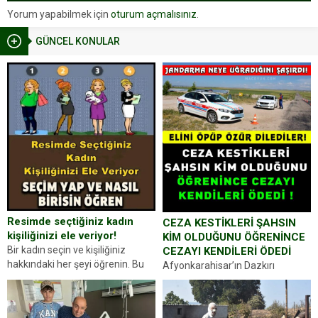
Yorum yapabilmek için
oturum açmalısınız
.
GÜNCEL KONULAR
Resimde seçtiğiniz kadın
CEZA KESTİKLERİ ŞAHSIN
kişiliğinizi ele veriyor!
KİM OLDUĞUNU ÖĞRENİNCE
Bir kadın seçin ve kişiliğiniz
CEZAYI KENDİLERİ ÖDEDİ
hakkındaki her şeyi öğrenin. Bu
Afyonkarahisar’ın Dazkırı
kez karşınıza oldukça farklı bir
ilçesinde trafik uygulaması
kişilik testiyle çıkıyoruz. Resimde
yapan jandarma ekipleri
gördüğünüz kadın figürlerinden
durdurdukları bir otomobilin