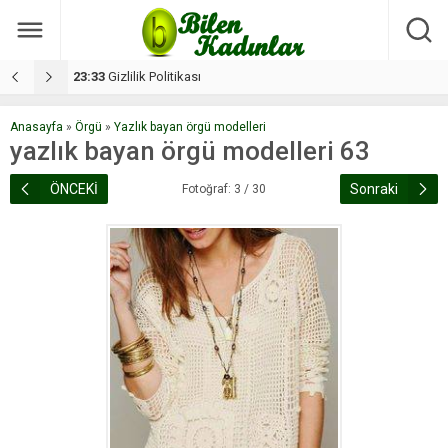
17:08
Dilan, düğününe 5 gün kala hayatını kaybetti
1
Anasayfa
»
Örgü
»
Yazlık bayan örgü modelleri
yazlık bayan örgü modelleri 63
ÖNCEKİ
Sonraki
Fotoğraf: 3 / 30