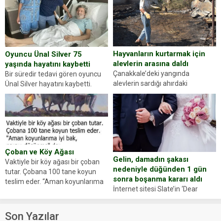
dikkatinizi en...
sürücüsünden ehliyet ve ruhsat
sorup belgelerini istedi. Sürücü
Abdurrahman Ö.nün verdiği
evraklarda eksik olduğunu...
Hayvanların kurtarmak için
Oyuncu Ünal Silver 75
alevlerin arasına daldı
yaşında hayatını kaybetti
Çanakkale’deki yangında
Bir süredir tedavi gören oyuncu
alevlerin sardığı ahırdaki
Ünal Silver hayatını kaybetti.
hayvanlarını kurtarmak isteyen
Haberi, oyuncunun menajerlik
Zeki Demir (66) ölümden döndü.
ajansı duyurdu. Renda Güner,
Yüzünde ve ellerinde yanıklar
sosyal medya hesabında “Usta
oluşan Demir, kâbus dolu anları
Oyuncumuz ve çok değerli
anlattı… Merkeze bağlı...
dostumuz...
Çoban ve Köy Ağası
Gelin, damadın şakası
Vaktiyle bir köy ağası bir çoban
nedeniyle düğünden 1 gün
tutar. Çobana 100 tane koyun
sonra boşanma kararı aldı
teslim eder. “Aman koyunlarıma
İnternet sitesi Slate’in ‘Dear
iyi bak, parayı düşünme” der
Prudence’ isimli tavsiye köşesine
Çoban koyunları alır gider. Aylar...
geçtiğimiz yıl 13 Ocak’ta yollanan
Son Yazılar
bir yazıya göre, bir gelin, eşi