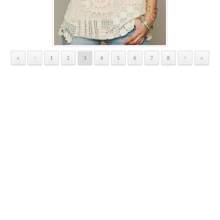
«
1
2
3
4
5
6
7
8
»
<
>