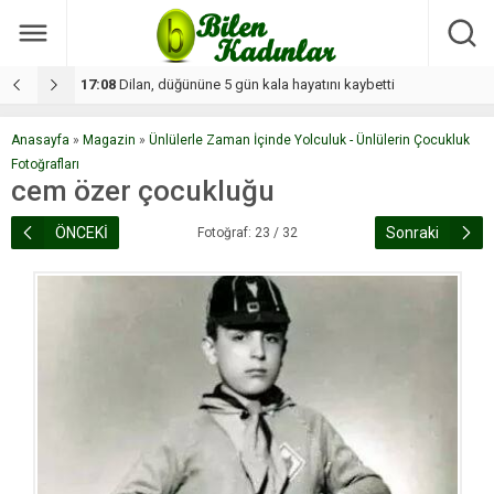
17:08
Dilan, düğününe 5 gün kala hayatını kaybetti
1
Anasayfa
»
Magazin
»
Ünlülerle Zaman İçinde Yolculuk - Ünlülerin Çocukluk
Fotoğrafları
cem özer çocukluğu
ÖNCEKİ
Sonraki
Fotoğraf: 23 / 32