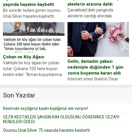
alevlerin arasına daldı
yaşında hayatını kaybetti
Çanakkale’deki yangında
Bir süredir tedavi gören oyuncu
alevlerin sardığı ahırdaki
Ünal Silver hayatını kaybetti.
hayvanlarını kurtarmak isteyen
Haberi, oyuncunun menajerlik
Zeki Demir (66) ölümden döndü.
ajansı duyurdu. Renda Güner,
Yüzünde ve ellerinde yanıklar
sosyal medya hesabında “Usta
oluşan Demir, kâbus dolu anları
Oyuncumuz ve çok değerli
anlattı… Merkeze bağlı...
dostumuz...
Çoban ve Köy Ağası
Gelin, damadın şakası
Vaktiyle bir köy ağası bir çoban
nedeniyle düğünden 1 gün
tutar. Çobana 100 tane koyun
sonra boşanma kararı aldı
teslim eder. “Aman koyunlarıma
İnternet sitesi Slate’in ‘Dear
iyi bak, parayı düşünme” der
Prudence’ isimli tavsiye köşesine
Çoban koyunları alır gider. Aylar...
geçtiğimiz yıl 13 Ocak’ta yollanan
Son Yazılar
bir yazıya göre, bir gelin, eşi
düğün pastasını suratına
Resimde seçtiğiniz kadın kişiliğinizi ele veriyor!
yapıştırdığı için düğünden...
CEZA KESTİKLERİ ŞAHSIN KİM OLDUĞUNU ÖĞRENİNCE CEZAYI
KENDİLERİ ÖDEDİ
Oyuncu Ünal Silver 75 yaşında hayatını kaybetti