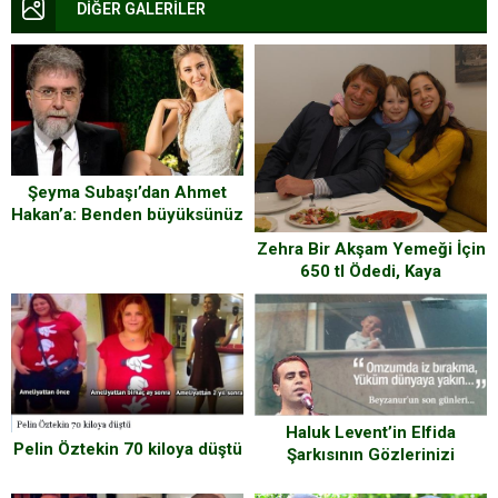
DİĞER GALERİLER
Şeyma Subaşı’dan Ahmet
Hakan’a: Benden büyüksünüz
ama…
Zehra Bir Akşam Yemeği İçin
650 tl Ödedi, Kaya
Çilingiroğlu “Kızım Aşırı halk
çocuğudur” dedi
Haluk Levent’in Elfida
Pelin Öztekin 70 kiloya düştü
Şarkısının Gözlerinizi
Yaşartacak Hikayesi