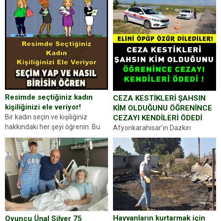
Resimde seçtiğiniz kadın
CEZA KESTİKLERİ ŞAHSIN
kişiliğinizi ele veriyor!
KİM OLDUĞUNU ÖĞRENİNCE
Bir kadın seçin ve kişiliğiniz
CEZAYI KENDİLERİ ÖDEDİ
hakkındaki her şeyi öğrenin. Bu
Afyonkarahisar’ın Dazkırı
kez karşınıza oldukça farklı bir
ilçesinde trafik uygulaması
kişilik testiyle çıkıyoruz. Resimde
yapan jandarma ekipleri
gördüğünüz kadın figürlerinden
durdurdukları bir otomobilin
dikkatinizi en...
sürücüsünden ehliyet ve ruhsat
sorup belgelerini istedi. Sürücü
Abdurrahman Ö.nün verdiği
evraklarda eksik olduğunu...
Hayvanların kurtarmak için
Oyuncu Ünal Silver 75