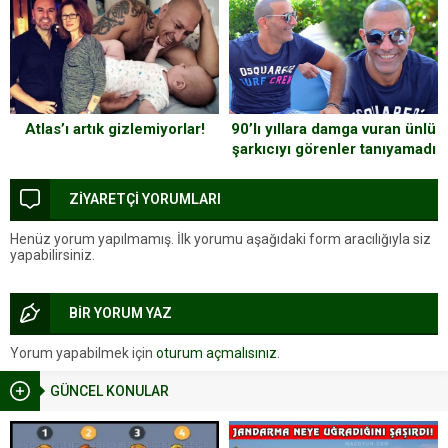
90’lı yıllara damga vuran ünlü
Atlas’ı artık gizlemiyorlar!
şarkıcıyı görenler tanıyamadı
ZİYARETÇİ YORUMLARI
Henüz yorum yapılmamış. İlk yorumu aşağıdaki form aracılığıyla siz
yapabilirsiniz.
BİR YORUM YAZ
Yorum yapabilmek için
oturum açmalısınız
.
GÜNCEL KONULAR