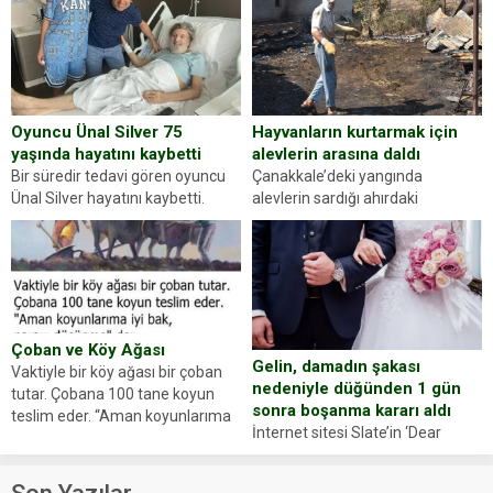
dikkatinizi en...
sürücüsünden ehliyet ve ruhsat
sorup belgelerini istedi. Sürücü
Abdurrahman Ö.nün verdiği
evraklarda eksik olduğunu...
Hayvanların kurtarmak için
Oyuncu Ünal Silver 75
alevlerin arasına daldı
yaşında hayatını kaybetti
Çanakkale’deki yangında
Bir süredir tedavi gören oyuncu
alevlerin sardığı ahırdaki
Ünal Silver hayatını kaybetti.
hayvanlarını kurtarmak isteyen
Haberi, oyuncunun menajerlik
Zeki Demir (66) ölümden döndü.
ajansı duyurdu. Renda Güner,
Yüzünde ve ellerinde yanıklar
sosyal medya hesabında “Usta
oluşan Demir, kâbus dolu anları
Oyuncumuz ve çok değerli
anlattı… Merkeze bağlı...
dostumuz...
Çoban ve Köy Ağası
Gelin, damadın şakası
Vaktiyle bir köy ağası bir çoban
nedeniyle düğünden 1 gün
tutar. Çobana 100 tane koyun
sonra boşanma kararı aldı
teslim eder. “Aman koyunlarıma
İnternet sitesi Slate’in ‘Dear
iyi bak, parayı düşünme” der
Prudence’ isimli tavsiye köşesine
Çoban koyunları alır gider. Aylar...
geçtiğimiz yıl 13 Ocak’ta yollanan