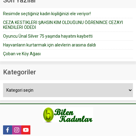
Son Yazılar
bir yazıya göre, bir gelin, eşi
düğün pastasını suratına
Resimde seçtiğiniz kadın kişiliğinizi ele veriyor!
yapıştırdığı için düğünden...
CEZA KESTİKLERİ ŞAHSIN KİM OLDUĞUNU ÖĞRENİNCE CEZAYI
KENDİLERİ ÖDEDİ
Oyuncu Ünal Silver 75 yaşında hayatını kaybetti
Hayvanların kurtarmak için alevlerin arasına daldı
Çoban ve Köy Ağası
Kategoriler