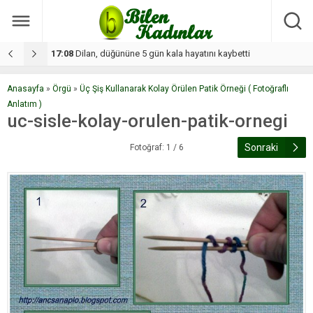
17:08
Dilan, düğününe 5 gün kala hayatını kaybetti
1
Anasayfa
»
Örgü
»
Üç Şiş Kullanarak Kolay Örülen Patik Örneği ( Fotoğraflı
Anlatım )
uc-sisle-kolay-orulen-patik-ornegi
Sonraki
Fotoğraf: 1 / 6