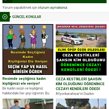
Yorum yapabilmek için
oturum açmalısınız
.
GÜNCEL KONULAR
Resimde seçtiğiniz kadın
CEZA KESTİKLERİ ŞAHSIN
kişiliğinizi ele veriyor!
KİM OLDUĞUNU ÖĞRENİNCE
Bir kadın seçin ve kişiliğiniz
CEZAYI KENDİLERİ ÖDEDİ
hakkındaki her şeyi öğrenin. Bu
Afyonkarahisar’ın Dazkırı
kez karşınıza oldukça farklı bir
ilçesinde trafik uygulaması
kişilik testiyle çıkıyoruz. Resimde
yapan jandarma ekipleri
gördüğünüz kadın figürlerinden
durdurdukları bir otomobilin