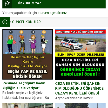
BİR YORUM YAZ
Yorum yapabilmek için
oturum açmalısınız
.
GÜNCEL KONULAR
Resimde seçtiğiniz kadın
CEZA KESTİKLERİ ŞAHSIN
kişiliğinizi ele veriyor!
KİM OLDUĞUNU ÖĞRENİNCE
Bir kadın seçin ve kişiliğiniz
CEZAYI KENDİLERİ ÖDEDİ
hakkındaki her şeyi öğrenin. Bu
Afyonkarahisar’ın Dazkırı
kez karşınıza oldukça farklı bir
ilçesinde trafik uygulaması
kişilik testiyle çıkıyoruz. Resimde
yapan jandarma ekipleri