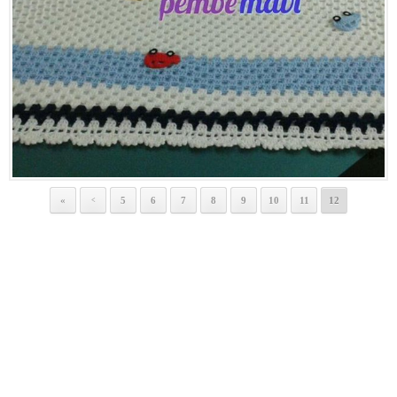
«
5
6
7
8
9
10
11
12
<