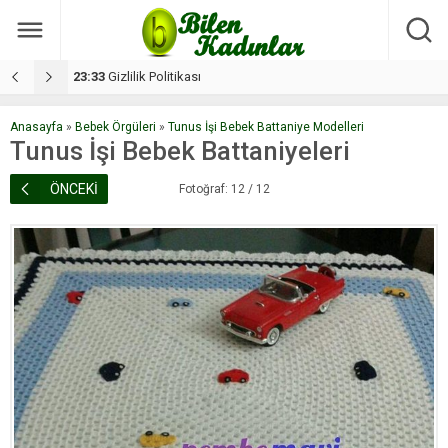
17:08
Dilan, düğününe 5 gün kala hayatını kaybetti
1
Anasayfa
»
Bebek Örgüleri
»
Tunus İşi Bebek Battaniye Modelleri
Tunus İşi Bebek Battaniyeleri
ÖNCEKİ
Fotoğraf: 12 / 12