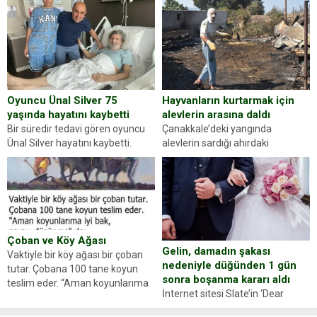
gördüğünüz kadın figürlerinden
durdurdukları bir otomobilin
dikkatinizi en...
sürücüsünden ehliyet ve ruhsat
sorup belgelerini istedi. Sürücü
Abdurrahman Ö.nün verdiği
evraklarda eksik olduğunu...
Hayvanların kurtarmak için
Oyuncu Ünal Silver 75
alevlerin arasına daldı
yaşında hayatını kaybetti
Çanakkale’deki yangında
Bir süredir tedavi gören oyuncu
alevlerin sardığı ahırdaki
Ünal Silver hayatını kaybetti.
hayvanlarını kurtarmak isteyen
Haberi, oyuncunun menajerlik
Zeki Demir (66) ölümden döndü.
ajansı duyurdu. Renda Güner,
Yüzünde ve ellerinde yanıklar
sosyal medya hesabında “Usta
oluşan Demir, kâbus dolu anları
Oyuncumuz ve çok değerli
anlattı… Merkeze bağlı...
dostumuz...
Çoban ve Köy Ağası
Gelin, damadın şakası
Vaktiyle bir köy ağası bir çoban
nedeniyle düğünden 1 gün
tutar. Çobana 100 tane koyun
sonra boşanma kararı aldı
teslim eder. “Aman koyunlarıma
İnternet sitesi Slate’in ‘Dear
iyi bak, parayı düşünme” der
Prudence’ isimli tavsiye köşesine
Çoban koyunları alır gider. Aylar...