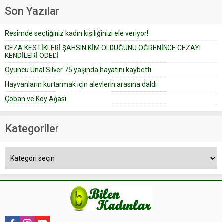
geçtiğimiz yıl 13 Ocak’ta yollanan
Son Yazılar
bir yazıya göre, bir gelin, eşi
düğün pastasını suratına
Resimde seçtiğiniz kadın kişiliğinizi ele veriyor!
yapıştırdığı için düğünden...
CEZA KESTİKLERİ ŞAHSIN KİM OLDUĞUNU ÖĞRENİNCE CEZAYI
KENDİLERİ ÖDEDİ
Oyuncu Ünal Silver 75 yaşında hayatını kaybetti
Hayvanların kurtarmak için alevlerin arasına daldı
Çoban ve Köy Ağası
Kategoriler