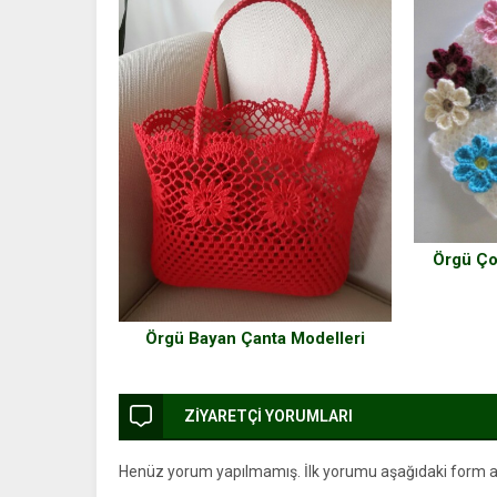
Örgü Ço
Örgü Bayan Çanta Modelleri
ZİYARETÇİ YORUMLARI
Henüz yorum yapılmamış. İlk yorumu aşağıdaki form arac