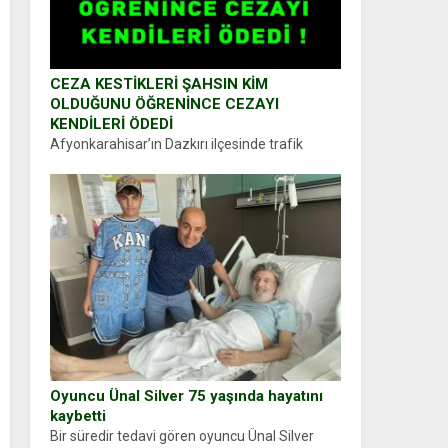
CEZA KESTİKLERİ ŞAHSIN KİM
OLDUĞUNU ÖĞRENİNCE CEZAYI
KENDİLERİ ÖDEDİ
Afyonkarahisar’ın Dazkırı ilçesinde trafik
uygulaması yapan jandarma ekipleri
durdurdukları bir otomobilin sürücüsünden
ehliyet ve ruhsat sorup belgelerini istedi.
Sürücü Abdurrahman Ö.nün verdiği evraklarda
eksik olduğunu...
Oyuncu Ünal Silver 75 yaşında hayatını
kaybetti
Bir süredir tedavi gören oyuncu Ünal Silver