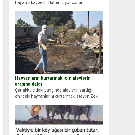
hayatını kaybetti. Haberi, oyuncunun
menajerlik ajansı duyurdu. Renda Güner,
sosyal medya hesabında “Usta Oyuncumuz ve
çok değerli dostumuz...
Hayvanların kurtarmak için alevlerin
arasına daldı
Çanakkale’deki yangında alevlerin sardığı
ahırdaki hayvanlarını kurtarmak isteyen Zeki
Demir (66) ölümden döndü. Yüzünde ve
ellerinde yanıklar oluşan Demir, kâbus dolu
anları anlattı… Merkeze bağlı...