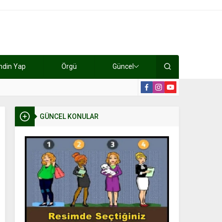
ndin Yap
Örgü
Güncel
lışıyorlar 15 bin tl kazanıyorlar
19:2
GÜNCEL KONULAR