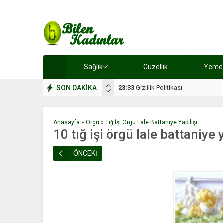
Sağlık
Güzellik
Yemek 
SON DAKİKA
17:08
Dilan, düğününe 5 gün kala hay
Anasayfa
»
Örgü
»
Tığ İşi Örgü Lale Battaniye Yapılışı
10 tığ işi örgü lale battaniye y
ÖNCEKİ