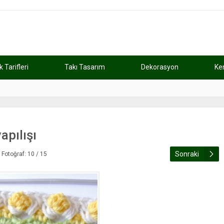
Tarifleri
Takı Tasarım
Dekorasyon
Ke
atını kaybetti
11:37
Günde 2 saat ça
apılışı
Sonraki
Fotoğraf: 10 / 15