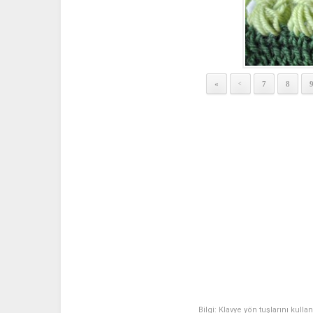
«
7
8
<
Bilgi: Klavye yön tuşlarını kulla