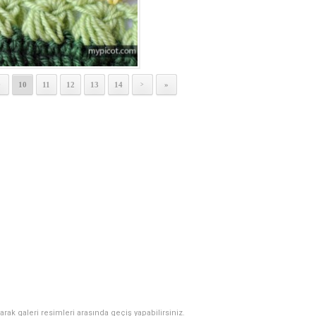
9
10
11
12
13
14
»
>
narak galeri resimleri arasında geçiş yapabilirsiniz.