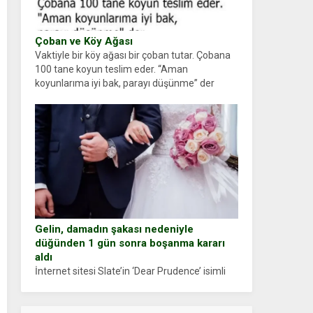
Çoban ve Köy Ağası
Vaktiyle bir köy ağası bir çoban tutar. Çobana
100 tane koyun teslim eder. “Aman
koyunlarıma iyi bak, parayı düşünme” der
Çoban koyunları alır gider. Aylar...
Gelin, damadın şakası nedeniyle
düğünden 1 gün sonra boşanma kararı
aldı
İnternet sitesi Slate’in ‘Dear Prudence’ isimli
tavsiye köşesine geçtiğimiz yıl 13 Ocak’ta
yollanan bir yazıya göre, bir gelin, eşi düğün
pastasını suratına yapıştırdığı için düğünden...