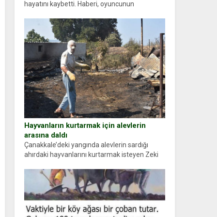
hayatını kaybetti. Haberi, oyuncunun
menajerlik ajansı duyurdu. Renda Güner,
sosyal medya hesabında “Usta Oyuncumuz ve
çok değerli dostumuz...
Hayvanların kurtarmak için alevlerin
arasına daldı
Çanakkale’deki yangında alevlerin sardığı
ahırdaki hayvanlarını kurtarmak isteyen Zeki
Demir (66) ölümden döndü. Yüzünde ve
ellerinde yanıklar oluşan Demir, kâbus dolu
anları anlattı… Merkeze bağlı...