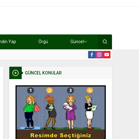
ndin Yap
Örgü
Güncel
lışıyorlar 15 bin tl kazanıyorlar
19:2
GÜNCEL KONULAR