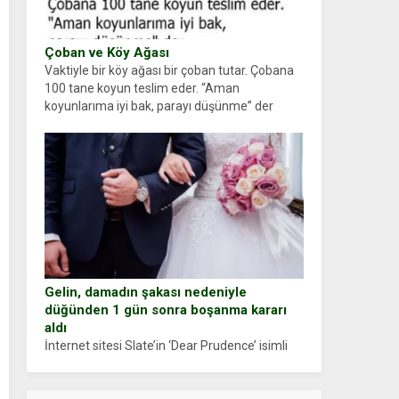
Çoban ve Köy Ağası
Vaktiyle bir köy ağası bir çoban tutar. Çobana
100 tane koyun teslim eder. “Aman
koyunlarıma iyi bak, parayı düşünme” der
Çoban koyunları alır gider. Aylar...
Gelin, damadın şakası nedeniyle
düğünden 1 gün sonra boşanma kararı
aldı
İnternet sitesi Slate’in ‘Dear Prudence’ isimli
tavsiye köşesine geçtiğimiz yıl 13 Ocak’ta
yollanan bir yazıya göre, bir gelin, eşi düğün
pastasını suratına yapıştırdığı için düğünden...