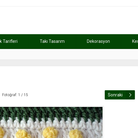
Tarifleri
Takı Tasarım
Dekorasyon
Ke
atını kaybetti
11:37
Günde 2 saat ça
Sonraki
Fotoğraf: 1 / 15