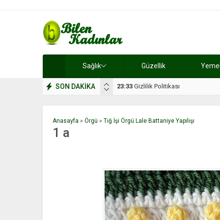
Sağlık
Güzellik
Yemek 
SON DAKİKA
17:08
Dilan, düğününe 5 gün kala hay
Anasayfa
»
Örgü
»
Tığ İşi Örgü Lale Battaniye Yapılışı
1 a