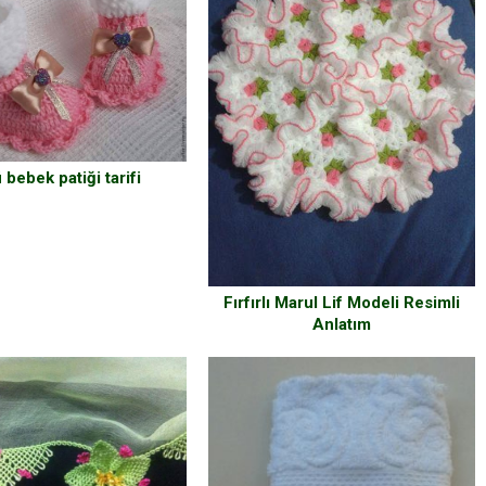
 bebek patiği tarifi
Fırfırlı Marul Lif Modeli Resimli
Anlatım