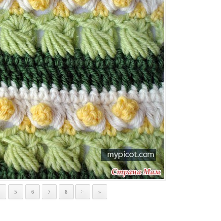
4
5
6
7
8
»
>