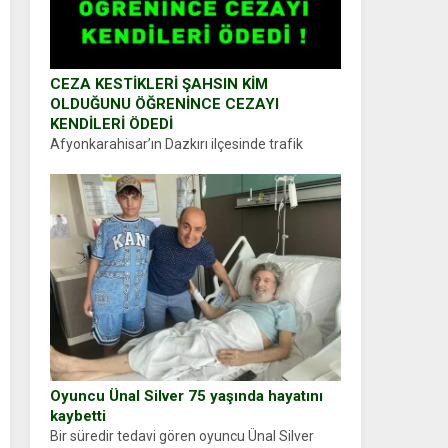
CEZA KESTİKLERİ ŞAHSIN KİM
OLDUĞUNU ÖĞRENİNCE CEZAYI
KENDİLERİ ÖDEDİ
Afyonkarahisar’ın Dazkırı ilçesinde trafik
uygulaması yapan jandarma ekipleri
durdurdukları bir otomobilin sürücüsünden
ehliyet ve ruhsat sorup belgelerini istedi.
Sürücü Abdurrahman Ö.nün verdiği evraklarda
eksik olduğunu...
Oyuncu Ünal Silver 75 yaşında hayatını
kaybetti
Bir süredir tedavi gören oyuncu Ünal Silver