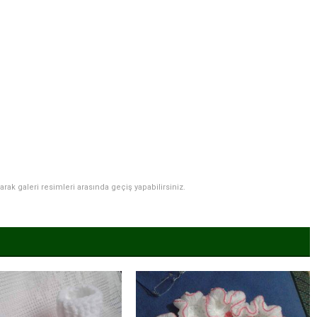
narak galeri resimleri arasında geçiş yapabilirsiniz.