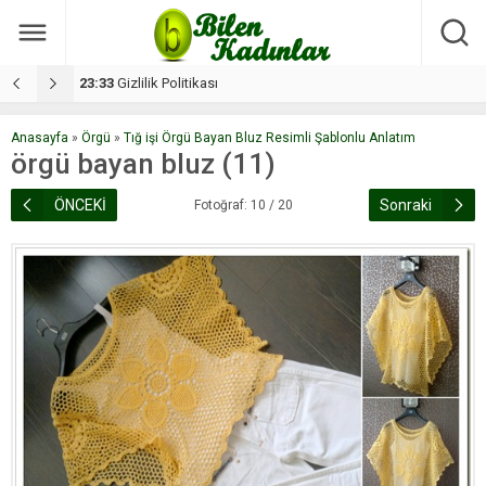
17:08
Dilan, düğününe 5 gün kala hayatını kaybetti
1
Anasayfa
»
Örgü
»
Tığ işi Örgü Bayan Bluz Resimli Şablonlu Anlatım
örgü bayan bluz (11)
ÖNCEKİ
Sonraki
Fotoğraf: 10 / 20