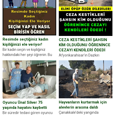
Resimde seçtiğiniz kadın
CEZA KESTİKLERİ ŞAHSIN
kişiliğinizi ele veriyor!
KİM OLDUĞUNU ÖĞRENİNCE
Bir kadın seçin ve kişiliğiniz
CEZAYI KENDİLERİ ÖDEDİ
hakkındaki her şeyi öğrenin. Bu
Afyonkarahisar’ın Dazkırı
kez karşınıza oldukça farklı bir
ilçesinde trafik uygulaması
kişilik testiyle çıkıyoruz. Resimde
yapan jandarma ekipleri
gördüğünüz kadın figürlerinden
durdurdukları bir otomobilin
dikkatinizi en...
sürücüsünden ehliyet ve ruhsat
sorup belgelerini istedi. Sürücü
Abdurrahman Ö.nün verdiği
evraklarda eksik olduğunu...
Hayvanların kurtarmak için
Oyuncu Ünal Silver 75
alevlerin arasına daldı
yaşında hayatını kaybetti
Çanakkale’deki yangında
Bir süredir tedavi gören oyuncu