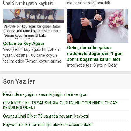
alevlerin sardığı ahırdaki
Ünal Silver hayatını kaybetti.
hayvanlarını kurtarmak isteyen
Haberi, oyuncunun menajerlik
Zeki Demir (66) ölümden döndü.
ajansı duyurdu. Renda Güner,
Yüzünde ve ellerinde yanıklar
sosyal medya hesabında “Usta
oluşan Demir, kâbus dolu anları
Oyuncumuz ve çok değerli
anlattı… Merkeze bağlı...
dostumuz...
Çoban ve Köy Ağası
Gelin, damadın şakası
Vaktiyle bir köy ağası bir çoban
nedeniyle düğünden 1 gün
tutar. Çobana 100 tane koyun
sonra boşanma kararı aldı
teslim eder. “Aman koyunlarıma
İnternet sitesi Slate’in ‘Dear
iyi bak, parayı düşünme” der
Prudence’ isimli tavsiye köşesine
Çoban koyunları alır gider. Aylar...
geçtiğimiz yıl 13 Ocak’ta yollanan
Son Yazılar
bir yazıya göre, bir gelin, eşi
düğün pastasını suratına
Resimde seçtiğiniz kadın kişiliğinizi ele veriyor!
yapıştırdığı için düğünden...
CEZA KESTİKLERİ ŞAHSIN KİM OLDUĞUNU ÖĞRENİNCE CEZAYI
KENDİLERİ ÖDEDİ
Oyuncu Ünal Silver 75 yaşında hayatını kaybetti
Hayvanların kurtarmak için alevlerin arasına daldı