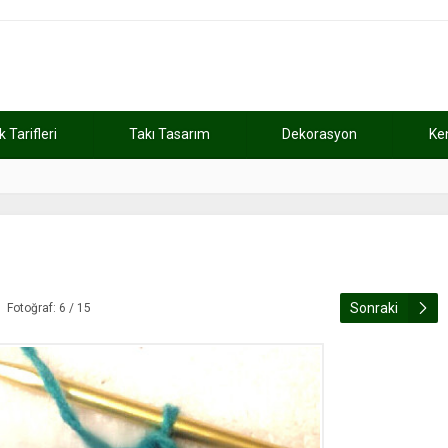
Tarifleri
Takı Tasarım
Dekorasyon
Ke
atını kaybetti
11:37
Günde 2 saat ça
Sonraki
Fotoğraf: 6 / 15