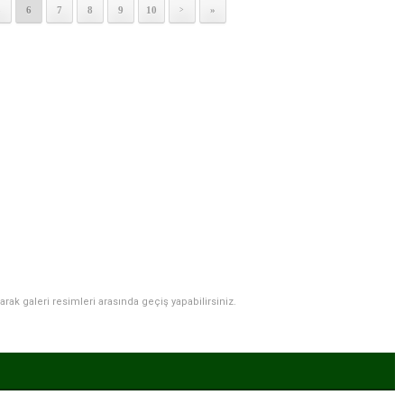
5
6
7
8
9
10
»
>
narak galeri resimleri arasında geçiş yapabilirsiniz.