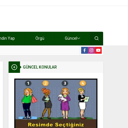
ndin Yap
Örgü
Güncel
lışıyorlar 15 bin tl kazanıyorlar
19:2
GÜNCEL KONULAR