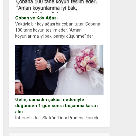
Çoban ve Köy Ağası
Vaktiyle bir köy ağası bir çoban tutar. Çobana
100 tane koyun teslim eder. “Aman
koyunlarıma iyi bak, parayı düşünme” der
Çoban koyunları alır gider. Aylar...
Gelin, damadın şakası nedeniyle
düğünden 1 gün sonra boşanma kararı
aldı
İnternet sitesi Slate’in ‘Dear Prudence’ isimli
tavsiye köşesine geçtiğimiz yıl 13 Ocak’ta
yollanan bir yazıya göre, bir gelin, eşi düğün
pastasını suratına yapıştırdığı için düğünden...