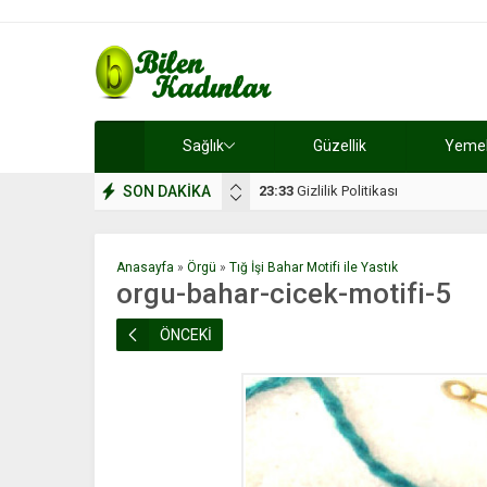
Sağlık
Güzellik
Yemek 
SON DAKİKA
17:08
Dilan, düğününe 5 gün kala hay
Anasayfa
»
Örgü
»
Tığ İşi Bahar Motifi ile Yastık
orgu-bahar-cicek-motifi-5
ÖNCEKİ