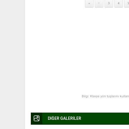
«
3
4
<
Bilgi: Klavye yön tuşlarını kulla
DİĞER GALERİLER