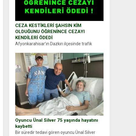
CEZA KESTİKLERİ ŞAHSIN KİM
OLDUĞUNU ÖĞRENİNCE CEZAYI
KENDİLERİ ÖDEDİ
Afyonkarahisar’ın Dazkırı ilçesinde trafik
uygulaması yapan jandarma ekipleri
durdurdukları bir otomobilin sürücüsünden
ehliyet ve ruhsat sorup belgelerini istedi.
Sürücü Abdurrahman Ö.nün verdiği evraklarda
eksik olduğunu...
Oyuncu Ünal Silver 75 yaşında hayatını
kaybetti
Bir süredir tedavi gören oyuncu Ünal Silver