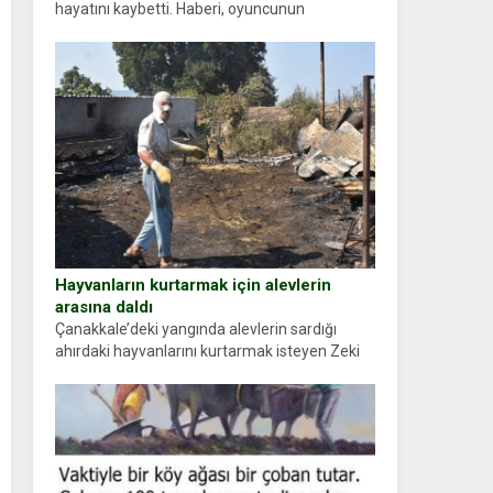
hayatını kaybetti. Haberi, oyuncunun
menajerlik ajansı duyurdu. Renda Güner,
sosyal medya hesabında “Usta Oyuncumuz ve
çok değerli dostumuz...
Hayvanların kurtarmak için alevlerin
arasına daldı
Çanakkale’deki yangında alevlerin sardığı
ahırdaki hayvanlarını kurtarmak isteyen Zeki
Demir (66) ölümden döndü. Yüzünde ve
ellerinde yanıklar oluşan Demir, kâbus dolu
anları anlattı… Merkeze bağlı...