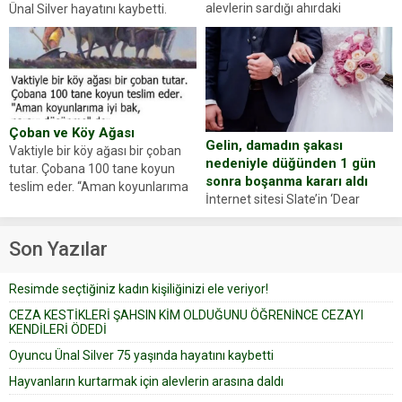
alevlerin sardığı ahırdaki
Ünal Silver hayatını kaybetti.
hayvanlarını kurtarmak isteyen
Haberi, oyuncunun menajerlik
Zeki Demir (66) ölümden döndü.
ajansı duyurdu. Renda Güner,
Yüzünde ve ellerinde yanıklar
sosyal medya hesabında “Usta
oluşan Demir, kâbus dolu anları
Oyuncumuz ve çok değerli
anlattı… Merkeze bağlı...
dostumuz...
Çoban ve Köy Ağası
Gelin, damadın şakası
Vaktiyle bir köy ağası bir çoban
nedeniyle düğünden 1 gün
tutar. Çobana 100 tane koyun
sonra boşanma kararı aldı
teslim eder. “Aman koyunlarıma
İnternet sitesi Slate’in ‘Dear
iyi bak, parayı düşünme” der
Prudence’ isimli tavsiye köşesine
Çoban koyunları alır gider. Aylar...
geçtiğimiz yıl 13 Ocak’ta yollanan
Son Yazılar
bir yazıya göre, bir gelin, eşi
düğün pastasını suratına
Resimde seçtiğiniz kadın kişiliğinizi ele veriyor!
yapıştırdığı için düğünden...
CEZA KESTİKLERİ ŞAHSIN KİM OLDUĞUNU ÖĞRENİNCE CEZAYI
KENDİLERİ ÖDEDİ
Oyuncu Ünal Silver 75 yaşında hayatını kaybetti
Hayvanların kurtarmak için alevlerin arasına daldı