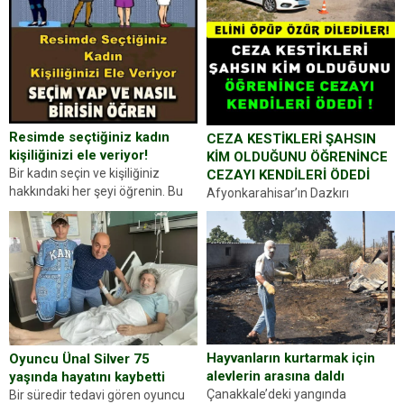
Resimde seçtiğiniz kadın
CEZA KESTİKLERİ ŞAHSIN
kişiliğinizi ele veriyor!
KİM OLDUĞUNU ÖĞRENİNCE
Bir kadın seçin ve kişiliğiniz
CEZAYI KENDİLERİ ÖDEDİ
hakkındaki her şeyi öğrenin. Bu
Afyonkarahisar’ın Dazkırı
kez karşınıza oldukça farklı bir
ilçesinde trafik uygulaması
kişilik testiyle çıkıyoruz. Resimde
yapan jandarma ekipleri
gördüğünüz kadın figürlerinden
durdurdukları bir otomobilin
dikkatinizi en...
sürücüsünden ehliyet ve ruhsat
sorup belgelerini istedi. Sürücü
Abdurrahman Ö.nün verdiği
evraklarda eksik olduğunu...
Hayvanların kurtarmak için
Oyuncu Ünal Silver 75
alevlerin arasına daldı
yaşında hayatını kaybetti
Çanakkale’deki yangında
Bir süredir tedavi gören oyuncu