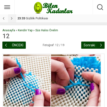
17:08
Dilan, düğününe 5 gün kala hayatını kaybetti
1
Anasayfa
»
Kendin Yap
»
Süs Halısı Örelim
12
ÖNCEKİ
Sonraki
Fotoğraf: 12 / 19