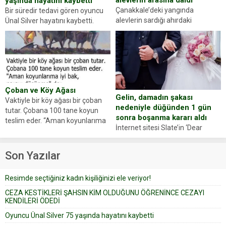
alevlerin arasına daldı
yaşında hayatını kaybetti
Çanakkale’deki yangında
Bir süredir tedavi gören oyuncu
alevlerin sardığı ahırdaki
Ünal Silver hayatını kaybetti.
hayvanlarını kurtarmak isteyen
Haberi, oyuncunun menajerlik
Zeki Demir (66) ölümden döndü.
ajansı duyurdu. Renda Güner,
Yüzünde ve ellerinde yanıklar
sosyal medya hesabında “Usta
oluşan Demir, kâbus dolu anları
Oyuncumuz ve çok değerli
anlattı… Merkeze bağlı...
dostumuz...
Çoban ve Köy Ağası
Gelin, damadın şakası
Vaktiyle bir köy ağası bir çoban
nedeniyle düğünden 1 gün
tutar. Çobana 100 tane koyun
sonra boşanma kararı aldı
teslim eder. “Aman koyunlarıma
İnternet sitesi Slate’in ‘Dear
iyi bak, parayı düşünme” der
Prudence’ isimli tavsiye köşesine
Çoban koyunları alır gider. Aylar...
geçtiğimiz yıl 13 Ocak’ta yollanan
Son Yazılar
bir yazıya göre, bir gelin, eşi
düğün pastasını suratına
Resimde seçtiğiniz kadın kişiliğinizi ele veriyor!
yapıştırdığı için düğünden...
CEZA KESTİKLERİ ŞAHSIN KİM OLDUĞUNU ÖĞRENİNCE CEZAYI
KENDİLERİ ÖDEDİ
Oyuncu Ünal Silver 75 yaşında hayatını kaybetti