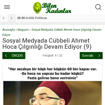
17:08
Dilan, düğününe 5 gün kala hayatını kaybetti
1
Anasayfa
»
Magazin
»
Sosyal Medyada Cübbeli Ahmet Hoca Çılgınlığı Devam
Ediyor
Sosyal Medyada Cübbeli Ahmet
Hoca Çılgınlığı Devam Ediyor (9)
ÖNCEKİ
Sonraki
Fotoğraf: 9 / 22