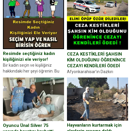
Resimde seçtiğiniz kadın
CEZA KESTİKLERİ ŞAHSIN
kişiliğinizi ele veriyor!
KİM OLDUĞUNU ÖĞRENİNCE
Bir kadın seçin ve kişiliğiniz
CEZAYI KENDİLERİ ÖDEDİ
hakkındaki her şeyi öğrenin. Bu
Afyonkarahisar’ın Dazkırı
kez karşınıza oldukça farklı bir
ilçesinde trafik uygulaması
kişilik testiyle çıkıyoruz. Resimde
yapan jandarma ekipleri
gördüğünüz kadın figürlerinden
durdurdukları bir otomobilin
dikkatinizi en...
sürücüsünden ehliyet ve ruhsat
sorup belgelerini istedi. Sürücü
Abdurrahman Ö.nün verdiği
evraklarda eksik olduğunu...
Hayvanların kurtarmak için
Oyuncu Ünal Silver 75