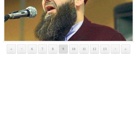
«
6
7
8
9
10
11
12
13
»
<
>