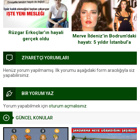
Rüzgar Erkoçlar’ın hayali
Merve İldeniz’in Bodrum’daki
gerçek oldu
hayatı: 5 yıldır İstanbul’a
gelmedim
ZİYARETÇİ YORUMLARI
Henüz yorum yapılmamış. İlk yorumu aşağıdaki form aracılığıyla siz
yapabilirsiniz.
BİR YORUM YAZ
Yorum yapabilmek için
oturum açmalısınız
.
GÜNCEL KONULAR