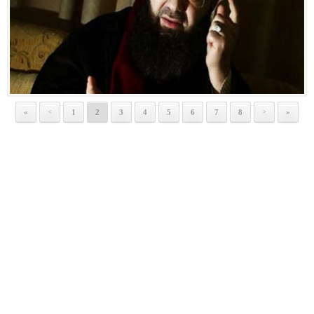
«
1
2
3
4
5
6
7
8
»
<
>