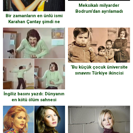
Meksikalı milyarder
Bodrum’dan ayrılamadı
Bir zamanların en ünlü ismi
Karahan Çantay şimdi ne
yapıyor?
‘Bu küçük çocuk üniversite
sınavını Türkiye ikincisi
olarak kazandı, doktor oldu!’
İngiliz basını yazdı: Dünyanın
en kötü ölüm sahnesi
Türkiye’den