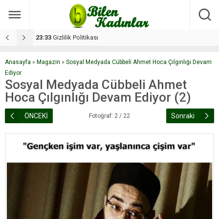
17:08
Dilan, düğününe 5 gün kala hayatını kaybetti
1
Anasayfa
»
Magazin
»
Sosyal Medyada Cübbeli Ahmet Hoca Çılgınlığı Devam
Ediyor
Sosyal Medyada Cübbeli Ahmet
Hoca Çılgınlığı Devam Ediyor (2)
ÖNCEKİ
Sonraki
Fotoğraf: 2 / 22