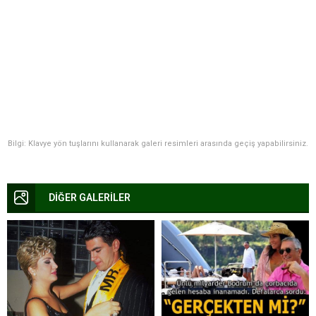
Bilgi: Klavye yön tuşlarını kullanarak galeri resimleri arasında geçiş yapabilirsiniz.
DİĞER GALERİLER