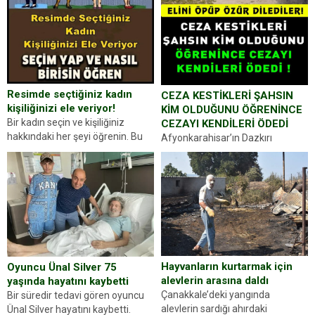
Resimde seçtiğiniz kadın
CEZA KESTİKLERİ ŞAHSIN
kişiliğinizi ele veriyor!
KİM OLDUĞUNU ÖĞRENİNCE
Bir kadın seçin ve kişiliğiniz
CEZAYI KENDİLERİ ÖDEDİ
hakkındaki her şeyi öğrenin. Bu
Afyonkarahisar’ın Dazkırı
kez karşınıza oldukça farklı bir
ilçesinde trafik uygulaması
kişilik testiyle çıkıyoruz. Resimde
yapan jandarma ekipleri
gördüğünüz kadın figürlerinden
durdurdukları bir otomobilin
dikkatinizi en...
sürücüsünden ehliyet ve ruhsat
sorup belgelerini istedi. Sürücü
Abdurrahman Ö.nün verdiği
evraklarda eksik olduğunu...
Hayvanların kurtarmak için
Oyuncu Ünal Silver 75
alevlerin arasına daldı
yaşında hayatını kaybetti
Çanakkale’deki yangında
Bir süredir tedavi gören oyuncu
alevlerin sardığı ahırdaki
Ünal Silver hayatını kaybetti.