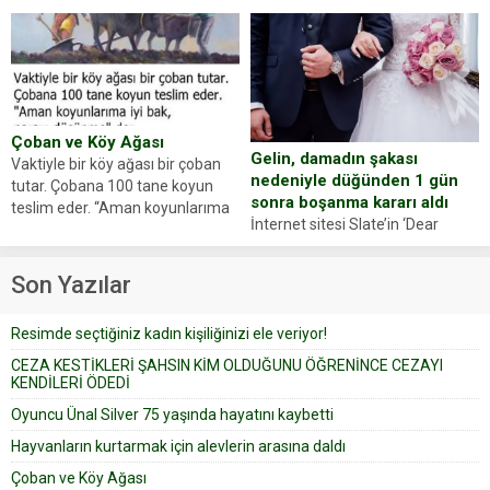
hayvanlarını kurtarmak isteyen
Haberi, oyuncunun menajerlik
Zeki Demir (66) ölümden döndü.
ajansı duyurdu. Renda Güner,
Yüzünde ve ellerinde yanıklar
sosyal medya hesabında “Usta
oluşan Demir, kâbus dolu anları
Oyuncumuz ve çok değerli
anlattı… Merkeze bağlı...
dostumuz...
Çoban ve Köy Ağası
Gelin, damadın şakası
Vaktiyle bir köy ağası bir çoban
nedeniyle düğünden 1 gün
tutar. Çobana 100 tane koyun
sonra boşanma kararı aldı
teslim eder. “Aman koyunlarıma
İnternet sitesi Slate’in ‘Dear
iyi bak, parayı düşünme” der
Prudence’ isimli tavsiye köşesine
Çoban koyunları alır gider. Aylar...
geçtiğimiz yıl 13 Ocak’ta yollanan
Son Yazılar
bir yazıya göre, bir gelin, eşi
düğün pastasını suratına
Resimde seçtiğiniz kadın kişiliğinizi ele veriyor!
yapıştırdığı için düğünden...
CEZA KESTİKLERİ ŞAHSIN KİM OLDUĞUNU ÖĞRENİNCE CEZAYI
KENDİLERİ ÖDEDİ
Oyuncu Ünal Silver 75 yaşında hayatını kaybetti
Hayvanların kurtarmak için alevlerin arasına daldı
Çoban ve Köy Ağası