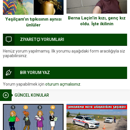
Berna Laçin’in kızı, genç kız
Yeşilçam’ın tıpkısının aynısı
oldu. İşte ikilinin
ünlüler
fotoğrafları…
ZİYARETÇİ YORUMLARI
Henüz yorum yapılmamış. İlk yorumu aşağıdaki form aracılığıyla siz
yapabilirsiniz.
BİR YORUM YAZ
Yorum yapabilmek için
oturum açmalısınız
.
GÜNCEL KONULAR