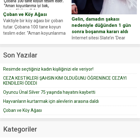
anlattı… Merkeze bağlı...
dostumuz...
Çoban ve Köy Ağası
Gelin, damadın şakası
Vaktiyle bir köy ağası bir çoban
nedeniyle düğünden 1 gün
tutar. Çobana 100 tane koyun
sonra boşanma kararı aldı
teslim eder. “Aman koyunlarıma
İnternet sitesi Slate’in ‘Dear
iyi bak, parayı düşünme” der
Prudence’ isimli tavsiye köşesine
Çoban koyunları alır gider. Aylar...
geçtiğimiz yıl 13 Ocak’ta yollanan
Son Yazılar
bir yazıya göre, bir gelin, eşi
düğün pastasını suratına
Resimde seçtiğiniz kadın kişiliğinizi ele veriyor!
yapıştırdığı için düğünden...
CEZA KESTİKLERİ ŞAHSIN KİM OLDUĞUNU ÖĞRENİNCE CEZAYI
KENDİLERİ ÖDEDİ
Oyuncu Ünal Silver 75 yaşında hayatını kaybetti
Hayvanların kurtarmak için alevlerin arasına daldı
Çoban ve Köy Ağası
Kategoriler