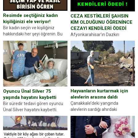
Resimde seçtiğiniz kadın
CEZA KESTİKLERİ ŞAHSIN
kişiliğinizi ele veriyor!
KİM OLDUĞUNU ÖĞRENİNCE
Bir kadın seçin ve kişiliğiniz
CEZAYI KENDİLERİ ÖDEDİ
hakkındaki her şeyi öğrenin. Bu
Afyonkarahisar’ın Dazkırı
kez karşınıza oldukça farklı bir
ilçesinde trafik uygulaması
kişilik testiyle çıkıyoruz. Resimde
yapan jandarma ekipleri
gördüğünüz kadın figürlerinden
durdurdukları bir otomobilin
dikkatinizi en...
sürücüsünden ehliyet ve ruhsat
sorup belgelerini istedi. Sürücü
Abdurrahman Ö.nün verdiği
evraklarda eksik olduğunu...
Hayvanların kurtarmak için
Oyuncu Ünal Silver 75
alevlerin arasına daldı
yaşında hayatını kaybetti
Çanakkale’deki yangında
Bir süredir tedavi gören oyuncu
alevlerin sardığı ahırdaki
Ünal Silver hayatını kaybetti.
hayvanlarını kurtarmak isteyen
Haberi, oyuncunun menajerlik
Zeki Demir (66) ölümden döndü.
ajansı duyurdu. Renda Güner,
Yüzünde ve ellerinde yanıklar
sosyal medya hesabında “Usta
oluşan Demir, kâbus dolu anları
Oyuncumuz ve çok değerli