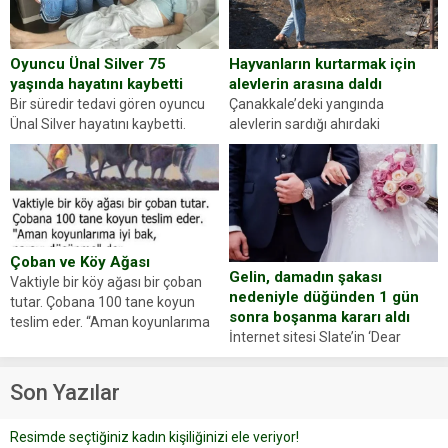
Abdurrahman Ö.nün verdiği
evraklarda eksik olduğunu...
Hayvanların kurtarmak için
Oyuncu Ünal Silver 75
alevlerin arasına daldı
yaşında hayatını kaybetti
Çanakkale’deki yangında
Bir süredir tedavi gören oyuncu
alevlerin sardığı ahırdaki
Ünal Silver hayatını kaybetti.
hayvanlarını kurtarmak isteyen
Haberi, oyuncunun menajerlik
Zeki Demir (66) ölümden döndü.
ajansı duyurdu. Renda Güner,
Yüzünde ve ellerinde yanıklar
sosyal medya hesabında “Usta
oluşan Demir, kâbus dolu anları
Oyuncumuz ve çok değerli
anlattı… Merkeze bağlı...
dostumuz...
Çoban ve Köy Ağası
Gelin, damadın şakası
Vaktiyle bir köy ağası bir çoban
nedeniyle düğünden 1 gün
tutar. Çobana 100 tane koyun
sonra boşanma kararı aldı
teslim eder. “Aman koyunlarıma
İnternet sitesi Slate’in ‘Dear
iyi bak, parayı düşünme” der
Prudence’ isimli tavsiye köşesine
Çoban koyunları alır gider. Aylar...
geçtiğimiz yıl 13 Ocak’ta yollanan
Son Yazılar
bir yazıya göre, bir gelin, eşi
düğün pastasını suratına
Resimde seçtiğiniz kadın kişiliğinizi ele veriyor!
yapıştırdığı için düğünden...