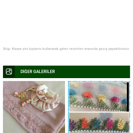
Bilgi: Klavye yön tuşlarını kullanarak galeri resimleri arasında geçiş yapabilirsiniz.
DİĞER GALERİLER