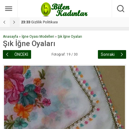
17:08
Dilan, düğününe 5 gün kala hayatını kaybetti
1
Anasayfa
»
İğne Oyası Modelleri
»
Şık İğne Oyaları
Şık İğne Oyaları
ÖNCEKİ
Sonraki
Fotoğraf: 19 / 30