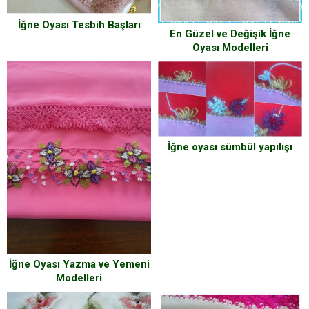
İğne Oyası Tesbih Başları
En Güzel ve Değişik İğne
Oyası Modelleri
İğne oyası sümbül yapılışı
İğne Oyası Yazma ve Yemeni
Modelleri