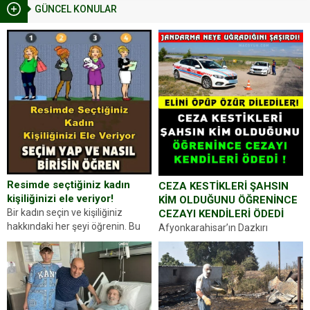
GÜNCEL KONULAR
Resimde seçtiğiniz kadın
CEZA KESTİKLERİ ŞAHSIN
kişiliğinizi ele veriyor!
KİM OLDUĞUNU ÖĞRENİNCE
Bir kadın seçin ve kişiliğiniz
CEZAYI KENDİLERİ ÖDEDİ
hakkındaki her şeyi öğrenin. Bu
Afyonkarahisar’ın Dazkırı
kez karşınıza oldukça farklı bir
ilçesinde trafik uygulaması
kişilik testiyle çıkıyoruz. Resimde
yapan jandarma ekipleri
gördüğünüz kadın figürlerinden
durdurdukları bir otomobilin
dikkatinizi en...
sürücüsünden ehliyet ve ruhsat
sorup belgelerini istedi. Sürücü