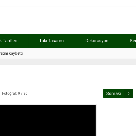
Tarifleri
Takı Tasarım
Dekorasyon
Ke
atını kaybetti
11:37
Günde 2 saat ça
Sonraki
Fotoğraf: 9 / 30