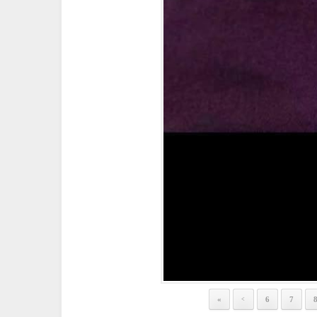
«
6
7
<