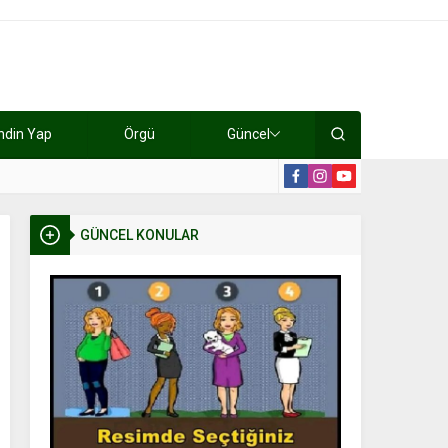
ndin Yap
Örgü
Güncel
lışıyorlar 15 bin tl kazanıyorlar
19:2
GÜNCEL KONULAR