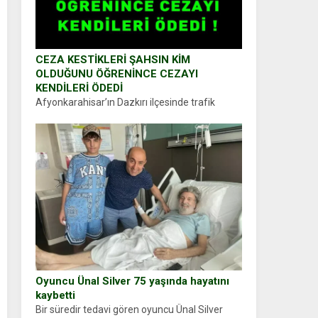
CEZA KESTİKLERİ ŞAHSIN KİM
OLDUĞUNU ÖĞRENİNCE CEZAYI
KENDİLERİ ÖDEDİ
Afyonkarahisar’ın Dazkırı ilçesinde trafik
uygulaması yapan jandarma ekipleri
durdurdukları bir otomobilin sürücüsünden
ehliyet ve ruhsat sorup belgelerini istedi.
Sürücü Abdurrahman Ö.nün verdiği evraklarda
eksik olduğunu...
Oyuncu Ünal Silver 75 yaşında hayatını
kaybetti
Bir süredir tedavi gören oyuncu Ünal Silver