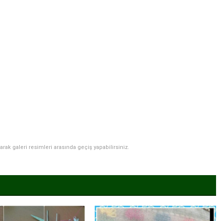
narak galeri resimleri arasında geçiş yapabilirsiniz.