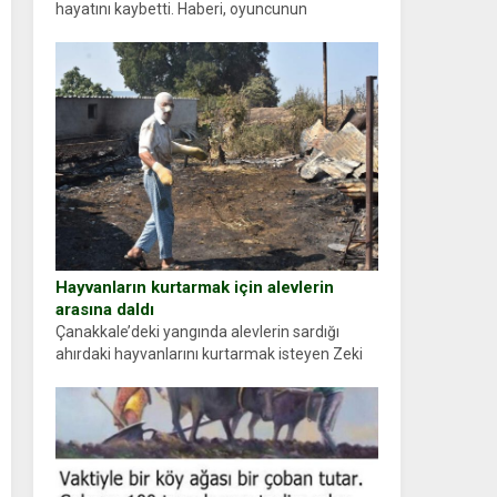
hayatını kaybetti. Haberi, oyuncunun
menajerlik ajansı duyurdu. Renda Güner,
sosyal medya hesabında “Usta Oyuncumuz ve
çok değerli dostumuz...
Hayvanların kurtarmak için alevlerin
arasına daldı
Çanakkale’deki yangında alevlerin sardığı
ahırdaki hayvanlarını kurtarmak isteyen Zeki
Demir (66) ölümden döndü. Yüzünde ve
ellerinde yanıklar oluşan Demir, kâbus dolu
anları anlattı… Merkeze bağlı...