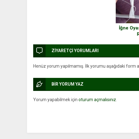
İğne Oyas
ZİYARETÇİ YORUMLARI
Henüz yorum yapılmamış. İlk yorumu aşağıdaki form arac
BİR YORUM YAZ
Yorum yapabilmek için
oturum açmalısınız
.