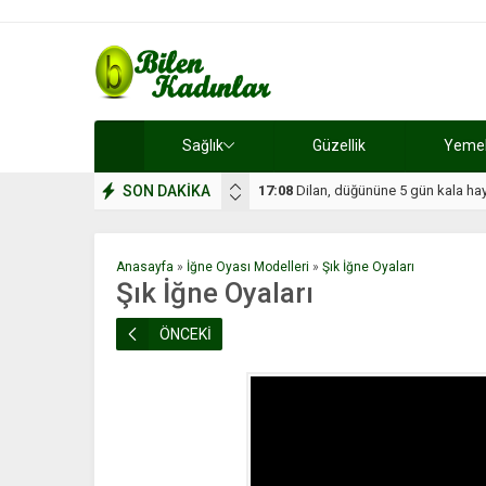
Sağlık
Güzellik
Yemek 
SON DAKİKA
17:08
Dilan, düğününe 5 gün kala hay
Anasayfa
»
İğne Oyası Modelleri
»
Şık İğne Oyaları
Şık İğne Oyaları
ÖNCEKİ