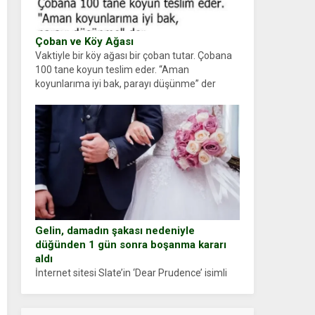
Çoban ve Köy Ağası
Vaktiyle bir köy ağası bir çoban tutar. Çobana
100 tane koyun teslim eder. “Aman
koyunlarıma iyi bak, parayı düşünme” der
Çoban koyunları alır gider. Aylar...
Gelin, damadın şakası nedeniyle
düğünden 1 gün sonra boşanma kararı
aldı
İnternet sitesi Slate’in ‘Dear Prudence’ isimli
tavsiye köşesine geçtiğimiz yıl 13 Ocak’ta
yollanan bir yazıya göre, bir gelin, eşi düğün
pastasını suratına yapıştırdığı için düğünden...