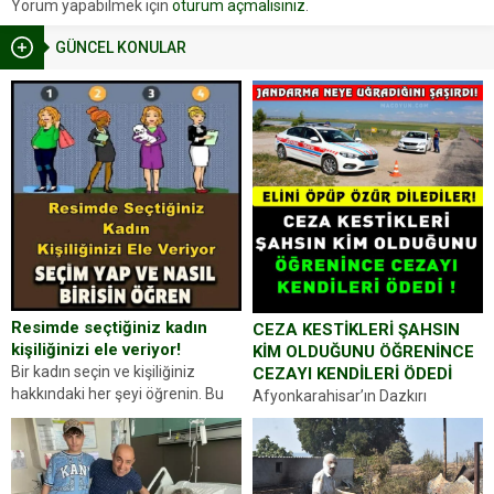
Yorum yapabilmek için
oturum açmalısınız
.
GÜNCEL KONULAR
Resimde seçtiğiniz kadın
CEZA KESTİKLERİ ŞAHSIN
kişiliğinizi ele veriyor!
KİM OLDUĞUNU ÖĞRENİNCE
Bir kadın seçin ve kişiliğiniz
CEZAYI KENDİLERİ ÖDEDİ
hakkındaki her şeyi öğrenin. Bu
Afyonkarahisar’ın Dazkırı
kez karşınıza oldukça farklı bir
ilçesinde trafik uygulaması
kişilik testiyle çıkıyoruz. Resimde
yapan jandarma ekipleri
gördüğünüz kadın figürlerinden
durdurdukları bir otomobilin
dikkatinizi en...
sürücüsünden ehliyet ve ruhsat