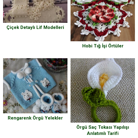
Çiçek Detaylı Lif Modelleri
Hobi Tığ İşi Örtüler
Rengarenk Örgü Yelekler
Örgü Saç Tokası Yapılışı
Anlatımlı Tarifi