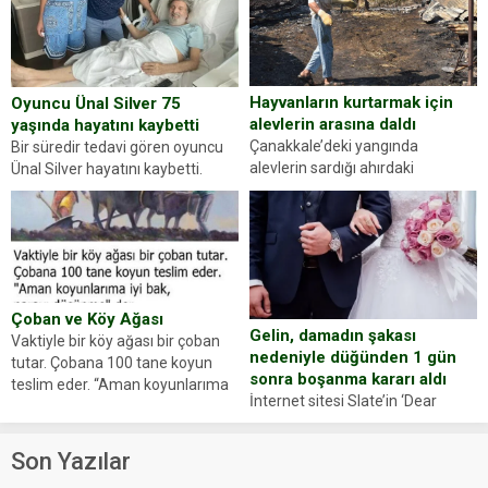
sorup belgelerini istedi. Sürücü
Abdurrahman Ö.nün verdiği
evraklarda eksik olduğunu...
Hayvanların kurtarmak için
Oyuncu Ünal Silver 75
alevlerin arasına daldı
yaşında hayatını kaybetti
Çanakkale’deki yangında
Bir süredir tedavi gören oyuncu
alevlerin sardığı ahırdaki
Ünal Silver hayatını kaybetti.
hayvanlarını kurtarmak isteyen
Haberi, oyuncunun menajerlik
Zeki Demir (66) ölümden döndü.
ajansı duyurdu. Renda Güner,
Yüzünde ve ellerinde yanıklar
sosyal medya hesabında “Usta
oluşan Demir, kâbus dolu anları
Oyuncumuz ve çok değerli
anlattı… Merkeze bağlı...
dostumuz...
Çoban ve Köy Ağası
Gelin, damadın şakası
Vaktiyle bir köy ağası bir çoban
nedeniyle düğünden 1 gün
tutar. Çobana 100 tane koyun
sonra boşanma kararı aldı
teslim eder. “Aman koyunlarıma
İnternet sitesi Slate’in ‘Dear
iyi bak, parayı düşünme” der
Prudence’ isimli tavsiye köşesine
Çoban koyunları alır gider. Aylar...
geçtiğimiz yıl 13 Ocak’ta yollanan
Son Yazılar
bir yazıya göre, bir gelin, eşi
düğün pastasını suratına