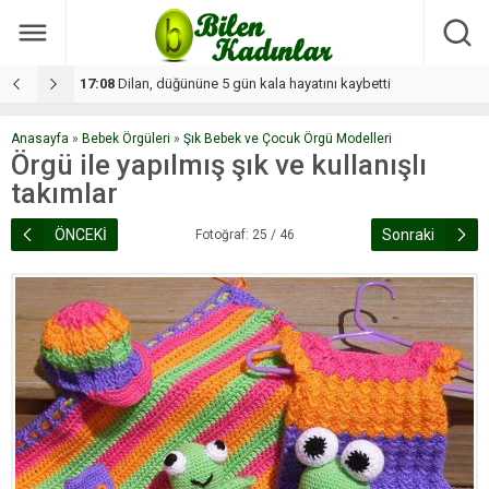
17:08
Dilan, düğününe 5 gün kala hayatını kaybetti
1
Anasayfa
»
Bebek Örgüleri
»
Şık Bebek ve Çocuk Örgü Modelleri
Örgü ile yapılmış şık ve kullanışlı
takımlar
ÖNCEKİ
Sonraki
Fotoğraf: 25 / 46