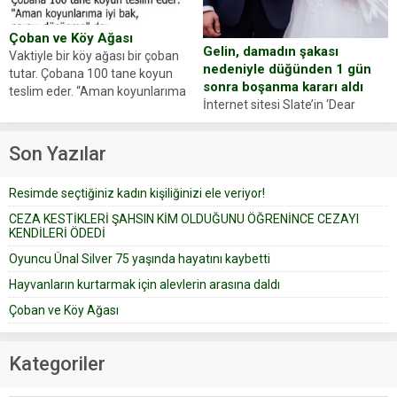
anlattı… Merkeze bağlı...
dostumuz...
Çoban ve Köy Ağası
Gelin, damadın şakası
Vaktiyle bir köy ağası bir çoban
nedeniyle düğünden 1 gün
tutar. Çobana 100 tane koyun
sonra boşanma kararı aldı
teslim eder. “Aman koyunlarıma
İnternet sitesi Slate’in ‘Dear
iyi bak, parayı düşünme” der
Prudence’ isimli tavsiye köşesine
Çoban koyunları alır gider. Aylar...
geçtiğimiz yıl 13 Ocak’ta yollanan
Son Yazılar
bir yazıya göre, bir gelin, eşi
düğün pastasını suratına
Resimde seçtiğiniz kadın kişiliğinizi ele veriyor!
yapıştırdığı için düğünden...
CEZA KESTİKLERİ ŞAHSIN KİM OLDUĞUNU ÖĞRENİNCE CEZAYI
KENDİLERİ ÖDEDİ
Oyuncu Ünal Silver 75 yaşında hayatını kaybetti
Hayvanların kurtarmak için alevlerin arasına daldı
Çoban ve Köy Ağası
Kategoriler