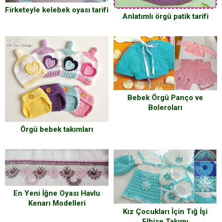
Firketeyle kelebek oyası tarifi
Anlatımlı örgü patik tarifi
Bebek Örgü Panço ve
Boleroları
Örgü bebek takımları
En Yeni İğne Oyası Havlu
Kenarı Modelleri
Kız Çocukları İçin Tığ İşi
Elbise Takımı