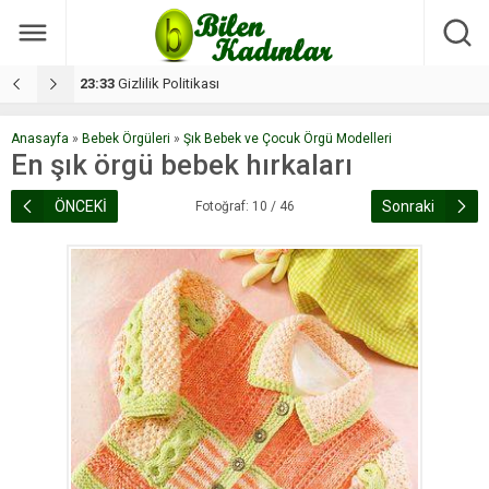
17:08
Dilan, düğününe 5 gün kala hayatını kaybetti
1
Anasayfa
»
Bebek Örgüleri
»
Şık Bebek ve Çocuk Örgü Modelleri
En şık örgü bebek hırkaları
ÖNCEKİ
Sonraki
Fotoğraf: 10 / 46