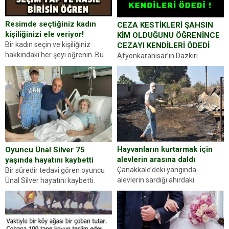
Resimde seçtiğiniz kadın
CEZA KESTİKLERİ ŞAHSIN
kişiliğinizi ele veriyor!
KİM OLDUĞUNU ÖĞRENİNCE
Bir kadın seçin ve kişiliğiniz
CEZAYI KENDİLERİ ÖDEDİ
hakkındaki her şeyi öğrenin. Bu
Afyonkarahisar’ın Dazkırı
kez karşınıza oldukça farklı bir
ilçesinde trafik uygulaması
kişilik testiyle çıkıyoruz. Resimde
yapan jandarma ekipleri
gördüğünüz kadın figürlerinden
durdurdukları bir otomobilin
dikkatinizi en...
sürücüsünden ehliyet ve ruhsat
sorup belgelerini istedi. Sürücü
Abdurrahman Ö.nün verdiği
evraklarda eksik olduğunu...
Hayvanların kurtarmak için
Oyuncu Ünal Silver 75
alevlerin arasına daldı
yaşında hayatını kaybetti
Çanakkale’deki yangında
Bir süredir tedavi gören oyuncu
alevlerin sardığı ahırdaki
Ünal Silver hayatını kaybetti.
hayvanlarını kurtarmak isteyen
Haberi, oyuncunun menajerlik
Zeki Demir (66) ölümden döndü.
ajansı duyurdu. Renda Güner,
Yüzünde ve ellerinde yanıklar
sosyal medya hesabında “Usta
oluşan Demir, kâbus dolu anları
Oyuncumuz ve çok değerli