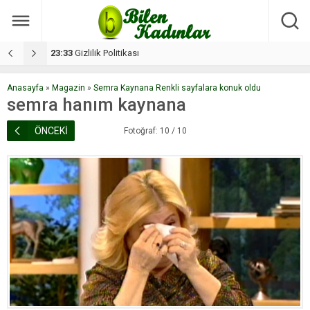
17:08
Dilan, düğününe 5 gün kala hayatını kaybetti
1
Anasayfa
»
Magazin
»
Semra Kaynana Renkli sayfalara konuk oldu
semra hanım kaynana
ÖNCEKİ
Fotoğraf: 10 / 10