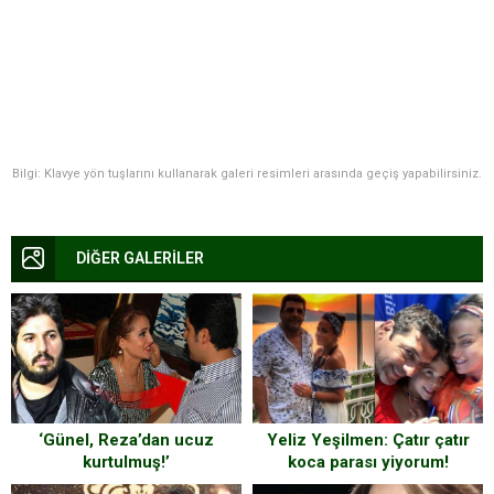
Bilgi: Klavye yön tuşlarını kullanarak galeri resimleri arasında geçiş yapabilirsiniz.
DİĞER GALERİLER
‘Günel, Reza’dan ucuz
Yeliz Yeşilmen: Çatır çatır
kurtulmuş!’
koca parası yiyorum!