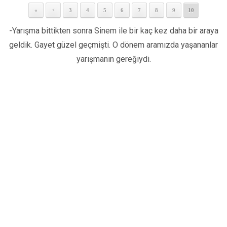
«
3
4
5
6
7
8
9
10
<
-Yarışma bittikten sonra Sinem ile bir kaç kez daha bir araya
geldik. Gayet güzel geçmişti. O dönem aramızda yaşananlar
yarışmanın gereğiydi.