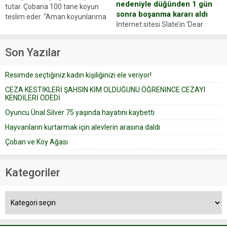
nedeniyle düğünden 1 gün
tutar. Çobana 100 tane koyun
sonra boşanma kararı aldı
teslim eder. “Aman koyunlarıma
İnternet sitesi Slate’in ‘Dear
iyi bak, parayı düşünme” der
Prudence’ isimli tavsiye köşesine
Çoban koyunları alır gider. Aylar...
geçtiğimiz yıl 13 Ocak’ta yollanan
Son Yazılar
bir yazıya göre, bir gelin, eşi
düğün pastasını suratına
Resimde seçtiğiniz kadın kişiliğinizi ele veriyor!
yapıştırdığı için düğünden...
CEZA KESTİKLERİ ŞAHSIN KİM OLDUĞUNU ÖĞRENİNCE CEZAYI
KENDİLERİ ÖDEDİ
Oyuncu Ünal Silver 75 yaşında hayatını kaybetti
Hayvanların kurtarmak için alevlerin arasına daldı
Çoban ve Köy Ağası
Kategoriler