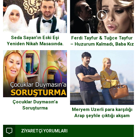
Seda Sayan’ın Eski Eşi
Ferdi Tayfur & Tuğce Tayfur
Yeniden Nikah Masasında.
– Huzurum Kalmadı, Baba Kız
Muhteşem Düet
Çocuklar Duymasın’a
Soruşturma
Meryem Uzerli para karşılığı
Arap şeyhle çıktığı akşam
yemeğini anlattı…
ZİYARETÇİ YORUMLARI