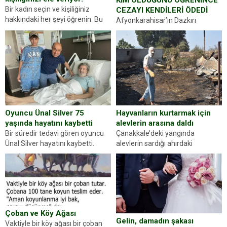
Bir kadın seçin ve kişiliğiniz
CEZAYI KENDİLERİ ÖDEDİ
hakkındaki her şeyi öğrenin. Bu
Afyonkarahisar’ın Dazkırı
kez karşınıza oldukça farklı bir
ilçesinde trafik uygulaması
kişilik testiyle çıkıyoruz. Resimde
yapan jandarma ekipleri
gördüğünüz kadın figürlerinden
durdurdukları bir otomobilin
dikkatinizi en...
sürücüsünden ehliyet ve ruhsat
sorup belgelerini istedi. Sürücü
Abdurrahman Ö.nün verdiği
evraklarda eksik olduğunu...
Hayvanların kurtarmak için
Oyuncu Ünal Silver 75
alevlerin arasına daldı
yaşında hayatını kaybetti
Çanakkale’deki yangında
Bir süredir tedavi gören oyuncu
alevlerin sardığı ahırdaki
Ünal Silver hayatını kaybetti.
hayvanlarını kurtarmak isteyen
Haberi, oyuncunun menajerlik
Zeki Demir (66) ölümden döndü.
ajansı duyurdu. Renda Güner,
Yüzünde ve ellerinde yanıklar
sosyal medya hesabında “Usta
oluşan Demir, kâbus dolu anları
Oyuncumuz ve çok değerli
anlattı… Merkeze bağlı...
dostumuz...
Çoban ve Köy Ağası
Gelin, damadın şakası
Vaktiyle bir köy ağası bir çoban