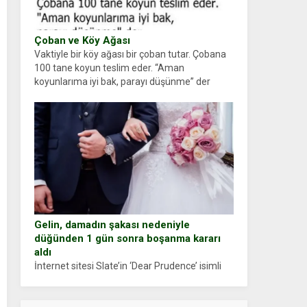
Çoban ve Köy Ağası
Vaktiyle bir köy ağası bir çoban tutar. Çobana
100 tane koyun teslim eder. “Aman
koyunlarıma iyi bak, parayı düşünme” der
Çoban koyunları alır gider. Aylar...
Gelin, damadın şakası nedeniyle
düğünden 1 gün sonra boşanma kararı
aldı
İnternet sitesi Slate’in ‘Dear Prudence’ isimli
tavsiye köşesine geçtiğimiz yıl 13 Ocak’ta
yollanan bir yazıya göre, bir gelin, eşi düğün
pastasını suratına yapıştırdığı için düğünden...