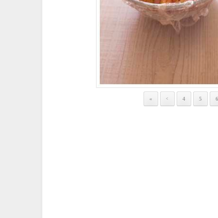
«
4
5
<