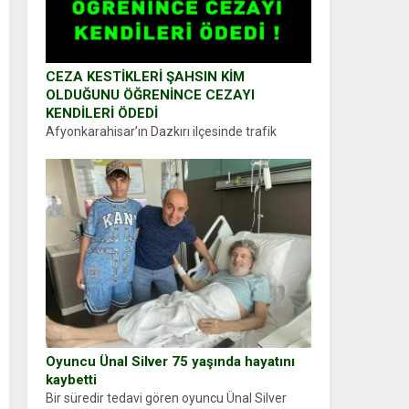
CEZA KESTİKLERİ ŞAHSIN KİM
OLDUĞUNU ÖĞRENİNCE CEZAYI
KENDİLERİ ÖDEDİ
Afyonkarahisar’ın Dazkırı ilçesinde trafik
uygulaması yapan jandarma ekipleri
durdurdukları bir otomobilin sürücüsünden
ehliyet ve ruhsat sorup belgelerini istedi.
Sürücü Abdurrahman Ö.nün verdiği evraklarda
eksik olduğunu...
Oyuncu Ünal Silver 75 yaşında hayatını
kaybetti
Bir süredir tedavi gören oyuncu Ünal Silver