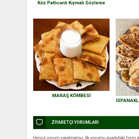
Köz Patlıcanlı Kıymalı Gözleme
MARAŞ KÖMBESİ
ISPANAKL
ZİYARETÇİ YORUMLARI
Henüz yorum yapılmamış. İlk yorumu aşağıdaki form arac