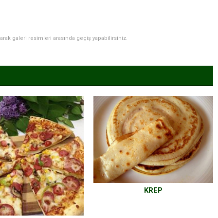
narak galeri resimleri arasında geçiş yapabilirsiniz.
KREP