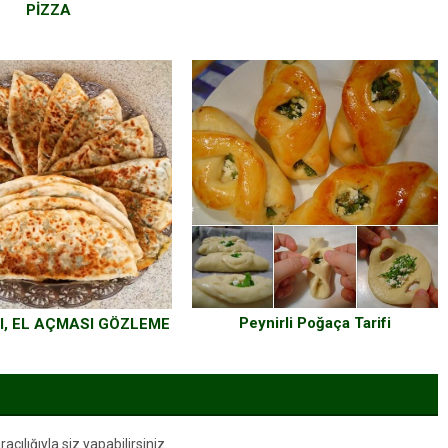
PİZZA
Peynirli Poğaça Tarifi
I, EL AÇMASI GÖZLEME
ılığıyla siz yapabilirsiniz.