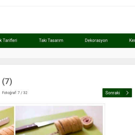
Tarifleri
Takı Tasarım
Dekorasyon
Ke
atını kaybetti
11:37
Günde 2 saat ça
 (7)
Sonraki
Fotoğraf: 7 / 32