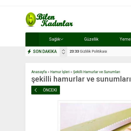
Sağlık
Güzellik
Yemek 
SON DAKİKA
17:08
Dilan, düğününe 5 gün kala hay
Anasayfa
»
Hamur İşleri
»
Şekilli Hamurlar ve Sunumları
şekilli hamurlar ve sunumları
ÖNCEKİ