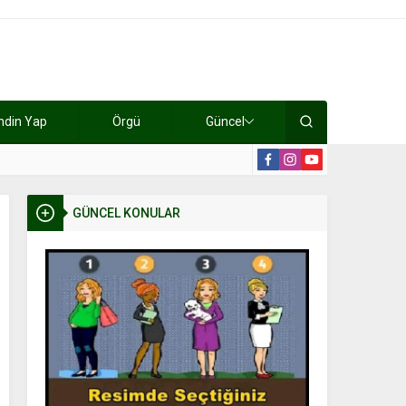
ndin Yap
Örgü
Güncel
lışıyorlar 15 bin tl kazanıyorlar
19:2
GÜNCEL KONULAR