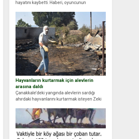
hayatını kaybetti. Haberi, oyuncunun
menajerlik ajansı duyurdu. Renda Güner,
sosyal medya hesabında “Usta Oyuncumuz ve
çok değerli dostumuz...
Hayvanların kurtarmak için alevlerin
arasına daldı
Çanakkale’deki yangında alevlerin sardığı
ahırdaki hayvanlarını kurtarmak isteyen Zeki
Demir (66) ölümden döndü. Yüzünde ve
ellerinde yanıklar oluşan Demir, kâbus dolu
anları anlattı… Merkeze bağlı...