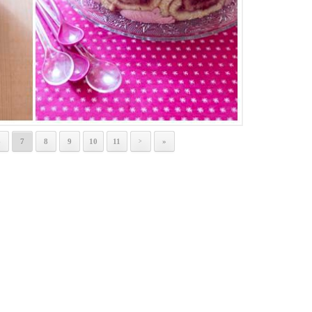
6
7
8
9
10
11
»
>