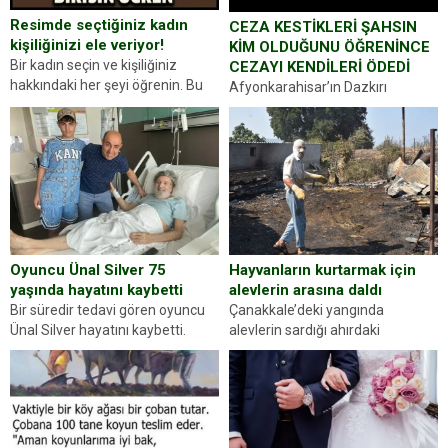
Resimde seçtiğiniz kadın
CEZA KESTİKLERİ ŞAHSIN
kişiliğinizi ele veriyor!
KİM OLDUĞUNU ÖĞRENİNCE
Bir kadın seçin ve kişiliğiniz
CEZAYI KENDİLERİ ÖDEDİ
hakkındaki her şeyi öğrenin. Bu
Afyonkarahisar’ın Dazkırı
kez karşınıza oldukça farklı bir
ilçesinde trafik uygulaması
kişilik testiyle çıkıyoruz. Resimde
yapan jandarma ekipleri
gördüğünüz kadın figürlerinden
durdurdukları bir otomobilin
dikkatinizi en...
sürücüsünden ehliyet ve ruhsat
sorup belgelerini istedi. Sürücü
Abdurrahman Ö.nün verdiği
evraklarda eksik olduğunu...
Hayvanların kurtarmak için
Oyuncu Ünal Silver 75
alevlerin arasına daldı
yaşında hayatını kaybetti
Çanakkale’deki yangında
Bir süredir tedavi gören oyuncu
alevlerin sardığı ahırdaki
Ünal Silver hayatını kaybetti.
hayvanlarını kurtarmak isteyen
Haberi, oyuncunun menajerlik
Zeki Demir (66) ölümden döndü.
ajansı duyurdu. Renda Güner,
Yüzünde ve ellerinde yanıklar
sosyal medya hesabında “Usta
oluşan Demir, kâbus dolu anları
Oyuncumuz ve çok değerli
anlattı… Merkeze bağlı...
dostumuz...