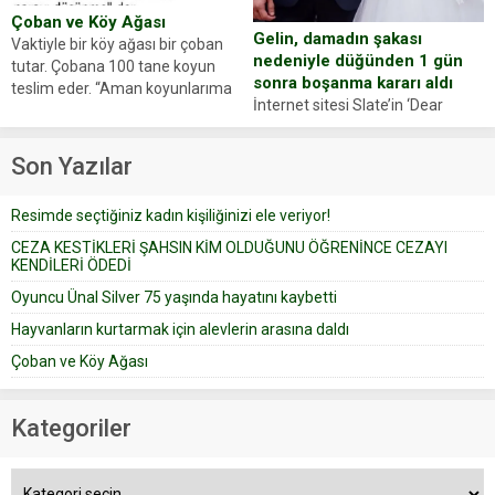
Çoban ve Köy Ağası
Gelin, damadın şakası
Vaktiyle bir köy ağası bir çoban
nedeniyle düğünden 1 gün
tutar. Çobana 100 tane koyun
sonra boşanma kararı aldı
teslim eder. “Aman koyunlarıma
İnternet sitesi Slate’in ‘Dear
iyi bak, parayı düşünme” der
Prudence’ isimli tavsiye köşesine
Çoban koyunları alır gider. Aylar...
geçtiğimiz yıl 13 Ocak’ta yollanan
Son Yazılar
bir yazıya göre, bir gelin, eşi
düğün pastasını suratına
Resimde seçtiğiniz kadın kişiliğinizi ele veriyor!
yapıştırdığı için düğünden...
CEZA KESTİKLERİ ŞAHSIN KİM OLDUĞUNU ÖĞRENİNCE CEZAYI
KENDİLERİ ÖDEDİ
Oyuncu Ünal Silver 75 yaşında hayatını kaybetti
Hayvanların kurtarmak için alevlerin arasına daldı
Çoban ve Köy Ağası
Kategoriler