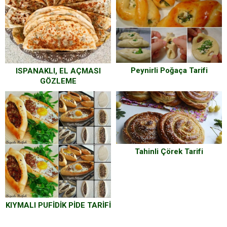
Peynirli Poğaça Tarifi
ISPANAKLI, EL AÇMASI
GÖZLEME
Tahinli Çörek Tarifi
KIYMALI PUFİDİK PİDE TARİFİ