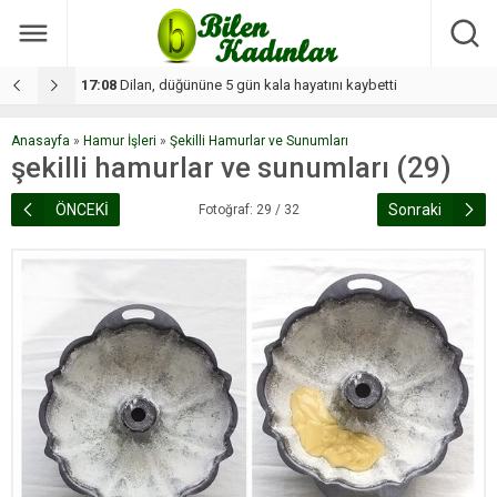
17:08
Dilan, düğününe 5 gün kala hayatını kaybetti
1
Anasayfa
»
Hamur İşleri
»
Şekilli Hamurlar ve Sunumları
şekilli hamurlar ve sunumları (29)
ÖNCEKİ
Sonraki
Fotoğraf: 29 / 32