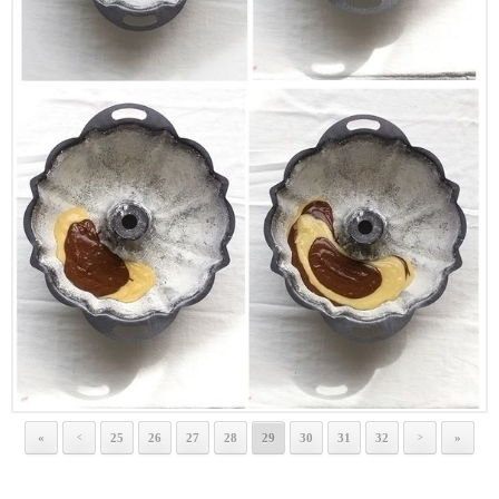
«
25
26
27
28
29
30
31
32
»
<
>