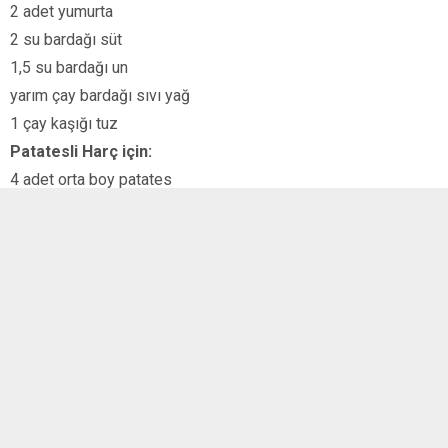
2 adet yumurta
2 su bardağı süt
1,5 su bardağı un
yarım çay bardağı sıvı yağ
1 çay kaşığı tuz
Patatesli Harç için:
4 adet orta boy patates
Yarım su bardağı krem peynir ya da labne
yarım çay bardağı ılık süt
3 sap taze soğan
1 tutam dereotu
kırmızı pul biber, tuz