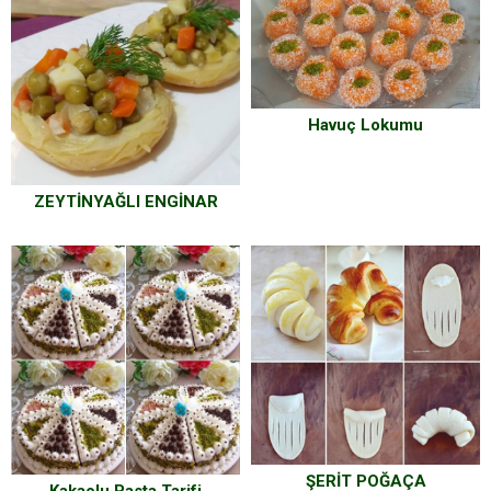
Havuç Lokumu
ZEYTİNYAĞLI ENGİNAR
ŞERİT POĞAÇA
Kakaolu Pasta Tarifi