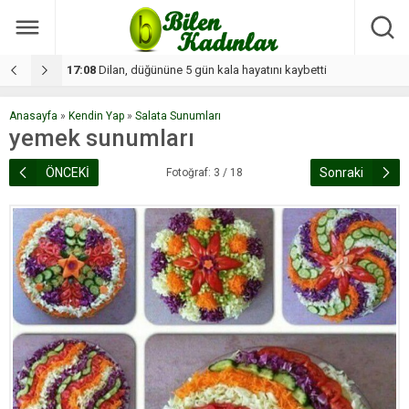
17:08
Dilan, düğününe 5 gün kala hayatını kaybetti
1
Anasayfa
»
Kendin Yap
»
Salata Sunumları
yemek sunumları
ÖNCEKİ
Sonraki
Fotoğraf: 3 / 18