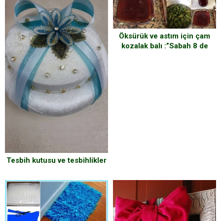
Öksürük ve astım için çam
kozalak balı :”Sabah 8 de
başladım 4 de bitti”
Tesbih kutusu ve tesbihlikler