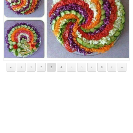
«
1
2
3
4
5
6
7
8
»
<
>