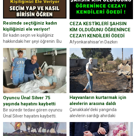
Resimde seçtiğiniz kadın
CEZA KESTİKLERİ ŞAHSIN
kişiliğinizi ele veriyor!
KİM OLDUĞUNU ÖĞRENİNCE
Bir kadın seçin ve kişiliğiniz
CEZAYI KENDİLERİ ÖDEDİ
hakkındaki her şeyi öğrenin. Bu
Afyonkarahisar’ın Dazkırı
kez karşınıza oldukça farklı bir
ilçesinde trafik uygulaması
kişilik testiyle çıkıyoruz. Resimde
yapan jandarma ekipleri
gördüğünüz kadın figürlerinden
durdurdukları bir otomobilin
dikkatinizi en...
sürücüsünden ehliyet ve ruhsat
sorup belgelerini istedi. Sürücü
Abdurrahman Ö.nün verdiği
evraklarda eksik olduğunu...
Hayvanların kurtarmak için
Oyuncu Ünal Silver 75
alevlerin arasına daldı
yaşında hayatını kaybetti
Çanakkale’deki yangında
Bir süredir tedavi gören oyuncu
alevlerin sardığı ahırdaki
Ünal Silver hayatını kaybetti.
hayvanlarını kurtarmak isteyen
Haberi, oyuncunun menajerlik
Zeki Demir (66) ölümden döndü.
ajansı duyurdu. Renda Güner,
Yüzünde ve ellerinde yanıklar
sosyal medya hesabında “Usta