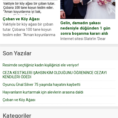
oluşan Demir, kâbus dolu anları
Oyuncumuz ve çok değerli
anlattı… Merkeze bağlı...
dostumuz...
Çoban ve Köy Ağası
Gelin, damadın şakası
Vaktiyle bir köy ağası bir çoban
nedeniyle düğünden 1 gün
tutar. Çobana 100 tane koyun
sonra boşanma kararı aldı
teslim eder. “Aman koyunlarıma
İnternet sitesi Slate’in ‘Dear
iyi bak, parayı düşünme” der
Prudence’ isimli tavsiye köşesine
Çoban koyunları alır gider. Aylar...
geçtiğimiz yıl 13 Ocak’ta yollanan
Son Yazılar
bir yazıya göre, bir gelin, eşi
düğün pastasını suratına
Resimde seçtiğiniz kadın kişiliğinizi ele veriyor!
yapıştırdığı için düğünden...
CEZA KESTİKLERİ ŞAHSIN KİM OLDUĞUNU ÖĞRENİNCE CEZAYI
KENDİLERİ ÖDEDİ
Oyuncu Ünal Silver 75 yaşında hayatını kaybetti
Hayvanların kurtarmak için alevlerin arasına daldı
Çoban ve Köy Ağası
Kategoriler